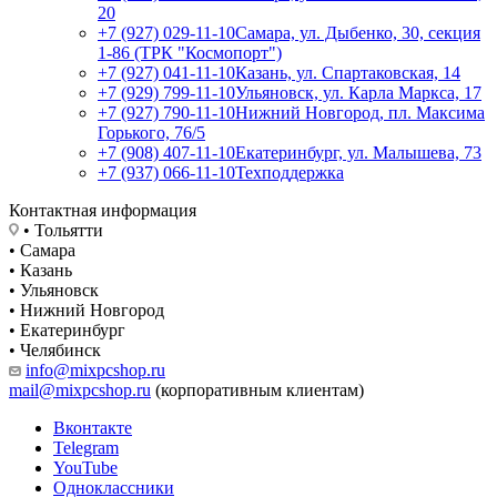
20
+7 (927) 029-11-10
Самара, ул. Дыбенко, 30, секция
1-86 (ТРК "Космопорт")
+7 (927) 041-11-10
Казань, ул. Спартаковская, 14
+7 (929) 799-11-10
Ульяновск, ул. Карла Маркса, 17
+7 (927) 790-11-10
Нижний Новгород, пл. Максима
Горького, 76/5
+7 (908) 407-11-10
Екатеринбург, ул. Малышева, 73
+7 (937) 066-11-10
Техподдержка
Контактная информация
• Тольятти
• Самара
• Казань
• Ульяновск
• Нижний Новгород
• Екатеринбург
• Челябинск
info@mixpcshop.ru
mail@mixpcshop.ru
(корпоративным клиентам)
Вконтакте
Telegram
YouTube
Одноклассники