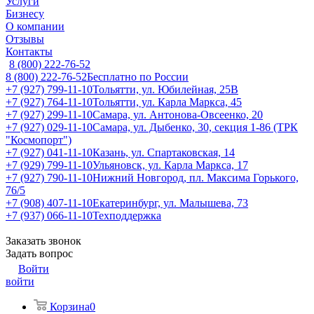
Услуги
Бизнесу
О компании
Отзывы
Контакты
8 (800) 222-76-52
8 (800) 222-76-52
Бесплатно по России
+7 (927) 799-11-10
Тольятти, ул. Юбилейная, 25В
+7 (927) 764-11-10
Тольятти, ул. Карла Маркса, 45
+7 (927) 299-11-10
Самара, ул. Антонова-Овсеенко, 20
+7 (927) 029-11-10
Самара, ул. Дыбенко, 30, секция 1-86 (ТРК
"Космопорт")
+7 (927) 041-11-10
Казань, ул. Спартаковская, 14
+7 (929) 799-11-10
Ульяновск, ул. Карла Маркса, 17
+7 (927) 790-11-10
Нижний Новгород, пл. Максима Горького,
76/5
+7 (908) 407-11-10
Екатеринбург, ул. Малышева, 73
+7 (937) 066-11-10
Техподдержка
Заказать звонок
Задать вопрос
Войти
войти
Корзина
0