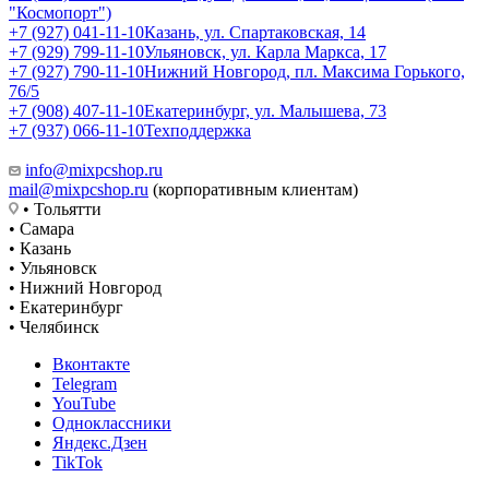
"Космопорт")
+7 (927) 041-11-10
Казань, ул. Спартаковская, 14
+7 (929) 799-11-10
Ульяновск, ул. Карла Маркса, 17
+7 (927) 790-11-10
Нижний Новгород, пл. Максима Горького,
76/5
+7 (908) 407-11-10
Екатеринбург, ул. Малышева, 73
+7 (937) 066-11-10
Техподдержка
info@mixpcshop.ru
mail@mixpcshop.ru
(корпоративным клиентам)
• Тольятти
• Самара
• Казань
• Ульяновск
• Нижний Новгород
• Екатеринбург
• Челябинск
Вконтакте
Telegram
YouTube
Одноклассники
Яндекс.Дзен
TikTok