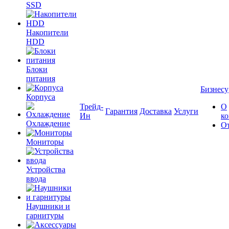
SSD
Накопители
HDD
Блоки
питания
Бизнесу
Корпуса
Трейд-
О
Гарантия
Доставка
Услуги
Ин
к
Охлаждение
О
Мониторы
Устройства
ввода
Наушники и
гарнитуры