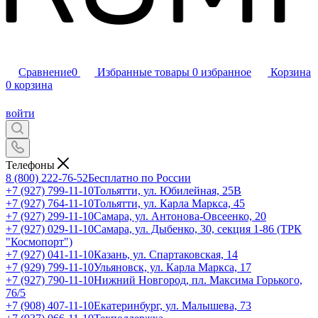
Сравнение
0
Избранные товары
0
избранное
Корзина
0
корзина
войти
Телефоны
8 (800) 222-76-52
Бесплатно по России
+7 (927) 799-11-10
Тольятти, ул. Юбилейная, 25В
+7 (927) 764-11-10
Тольятти, ул. Карла Маркса, 45
+7 (927) 299-11-10
Самара, ул. Антонова-Овсеенко, 20
+7 (927) 029-11-10
Самара, ул. Дыбенко, 30, секция 1-86 (ТРК
"Космопорт")
+7 (927) 041-11-10
Казань, ул. Спартаковская, 14
+7 (929) 799-11-10
Ульяновск, ул. Карла Маркса, 17
+7 (927) 790-11-10
Нижний Новгород, пл. Максима Горького,
76/5
+7 (908) 407-11-10
Екатеринбург, ул. Малышева, 73