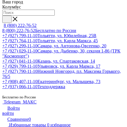
Ваш город
Колумбус
8 (800) 222-76-52
8 (800) 222-76-52
Бесплатно по России
+7 (927) 799-11-10
Тольятти, ул. Юбилейная, 25В
+7 (927) 764-11-10
Тольятти, ул. Карла Маркса, 45
+7 (927) 299-11-10
Самара, ул. Антонова-Овсеенко, 20
+7 (927) 029-11-10
Самара, ул. Дыбенко, 30, секция 1-86 (ТРК
"Космопорт")
+7 (927) 041-11-10
Казань, ул. Спартаковская, 14
+7 (929) 799-11-10
Ульяновск, ул. Карла Маркса, 17
+7 (927) 790-11-10
Нижний Новгород, пл. Максима Горького,
76/5
+7 (908) 407-11-10
Екатеринбург, ул. Малышева, 73
+7 (937) 066-11-10
Техподдержка
Бесплатно по России
Telegram
МАКС
Войти
войти
Сравнение
0
Избранные товары
0
избранное