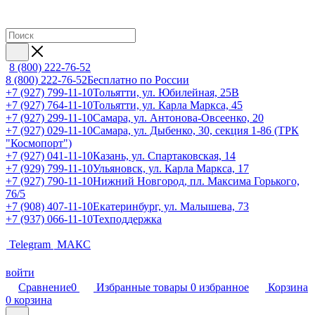
8 (800) 222-76-52
8 (800) 222-76-52
Бесплатно по России
+7 (927) 799-11-10
Тольятти, ул. Юбилейная, 25В
+7 (927) 764-11-10
Тольятти, ул. Карла Маркса, 45
+7 (927) 299-11-10
Самара, ул. Антонова-Овсеенко, 20
+7 (927) 029-11-10
Самара, ул. Дыбенко, 30, секция 1-86 (ТРК
"Космопорт")
+7 (927) 041-11-10
Казань, ул. Спартаковская, 14
+7 (929) 799-11-10
Ульяновск, ул. Карла Маркса, 17
+7 (927) 790-11-10
Нижний Новгород, пл. Максима Горького,
76/5
+7 (908) 407-11-10
Екатеринбург, ул. Малышева, 73
+7 (937) 066-11-10
Техподдержка
Telegram
МАКС
войти
Сравнение
0
Избранные товары
0
избранное
Корзина
0
корзина