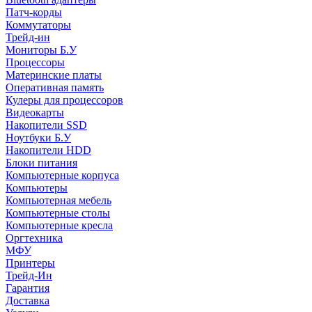
Патч-корды
Коммутаторы
Трейд-ин
Мониторы Б.У
Процессоры
Материнские платы
Оперативная память
Кулеры для процессоров
Видеокарты
Накопители SSD
Ноутбуки Б.У
Накопители HDD
Блоки питания
Компьютерные корпуса
Компьютеры
Компьютерная мебель
Компьютерные столы
Компьютерные кресла
Оргтехника
МФУ
Принтеры
Трейд-Ин
Гарантия
Доставка