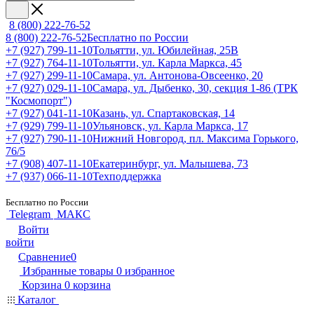
8 (800) 222-76-52
8 (800) 222-76-52
Бесплатно по России
+7 (927) 799-11-10
Тольятти, ул. Юбилейная, 25В
+7 (927) 764-11-10
Тольятти, ул. Карла Маркса, 45
+7 (927) 299-11-10
Самара, ул. Антонова-Овсеенко, 20
+7 (927) 029-11-10
Самара, ул. Дыбенко, 30, секция 1-86 (ТРК
"Космопорт")
+7 (927) 041-11-10
Казань, ул. Спартаковская, 14
+7 (929) 799-11-10
Ульяновск, ул. Карла Маркса, 17
+7 (927) 790-11-10
Нижний Новгород, пл. Максима Горького,
76/5
+7 (908) 407-11-10
Екатеринбург, ул. Малышева, 73
+7 (937) 066-11-10
Техподдержка
Бесплатно по России
Telegram
МАКС
Войти
войти
Сравнение
0
Избранные товары
0
избранное
Корзина
0
корзина
Каталог