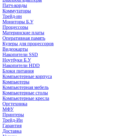
Патч-корды
Коммутаторы
Трейд-ин
Мониторы Б.У
Процессоры
Материнские платы
Оперативная память
Кулеры для процессоров
Видеокарты
Накопители SSD
Ноутбуки Б.У
Накопители HDD
Блоки питания
Компьютерные корпуса
Компьютеры
Компьютерная мебель
Компьютерные столы
Компьютерные кресла
Оргтехника
МФУ
Принтеры
Трейд-Ин
Гарантия
Доставка