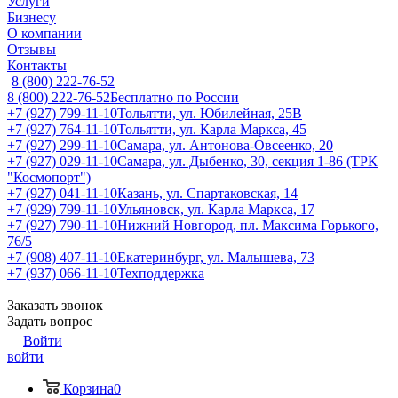
Услуги
Бизнесу
О компании
Отзывы
Контакты
8 (800) 222-76-52
8 (800) 222-76-52
Бесплатно по России
+7 (927) 799-11-10
Тольятти, ул. Юбилейная, 25В
+7 (927) 764-11-10
Тольятти, ул. Карла Маркса, 45
+7 (927) 299-11-10
Самара, ул. Антонова-Овсеенко, 20
+7 (927) 029-11-10
Самара, ул. Дыбенко, 30, секция 1-86 (ТРК
"Космопорт")
+7 (927) 041-11-10
Казань, ул. Спартаковская, 14
+7 (929) 799-11-10
Ульяновск, ул. Карла Маркса, 17
+7 (927) 790-11-10
Нижний Новгород, пл. Максима Горького,
76/5
+7 (908) 407-11-10
Екатеринбург, ул. Малышева, 73
+7 (937) 066-11-10
Техподдержка
Заказать звонок
Задать вопрос
Войти
войти
Корзина
0