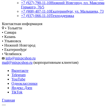
+7 (927) 790-11-10
Нижний Новгород, пл. Максима
Горького, 76/5
+7 (908) 407-11-10
Екатеринбург, ул. Малышева, 73
+7 (937) 066-11-10
Техподдержка
Контактная информация
• Тольятти
• Самара
• Казань
• Ульяновск
• Нижний Новгород
• Екатеринбург
• Челябинск
info@mixpcshop.ru
mail@mixpcshop.ru
(корпоративным клиентам)
Вконтакте
Telegram
YouTube
Одноклассники
Яндекс.Дзен
TikTok
Главная
—