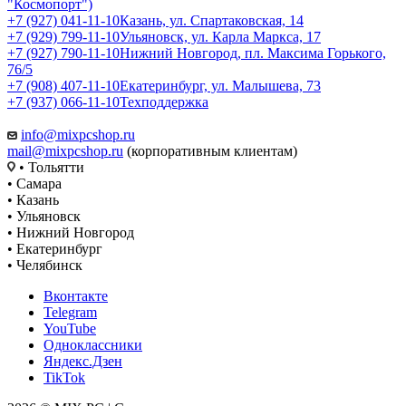
"Космопорт")
+7 (927) 041-11-10
Казань, ул. Спартаковская, 14
+7 (929) 799-11-10
Ульяновск, ул. Карла Маркса, 17
+7 (927) 790-11-10
Нижний Новгород, пл. Максима Горького,
76/5
+7 (908) 407-11-10
Екатеринбург, ул. Малышева, 73
+7 (937) 066-11-10
Техподдержка
info@mixpcshop.ru
mail@mixpcshop.ru
(корпоративным клиентам)
• Тольятти
• Самара
• Казань
• Ульяновск
• Нижний Новгород
• Екатеринбург
• Челябинск
Вконтакте
Telegram
YouTube
Одноклассники
Яндекс.Дзен
TikTok