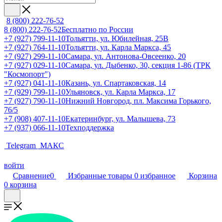
8 (800) 222-76-52
8 (800) 222-76-52
Бесплатно по России
+7 (927) 799-11-10
Тольятти, ул. Юбилейная, 25В
+7 (927) 764-11-10
Тольятти, ул. Карла Маркса, 45
+7 (927) 299-11-10
Самара, ул. Антонова-Овсеенко, 20
+7 (927) 029-11-10
Самара, ул. Дыбенко, 30, секция 1-86 (ТРК
"Космопорт")
+7 (927) 041-11-10
Казань, ул. Спартаковская, 14
+7 (929) 799-11-10
Ульяновск, ул. Карла Маркса, 17
+7 (927) 790-11-10
Нижний Новгород, пл. Максима Горького,
76/5
+7 (908) 407-11-10
Екатеринбург, ул. Малышева, 73
+7 (937) 066-11-10
Техподдержка
Telegram
МАКС
войти
Сравнение
0
Избранные товары
0
избранное
Корзина
0
корзина