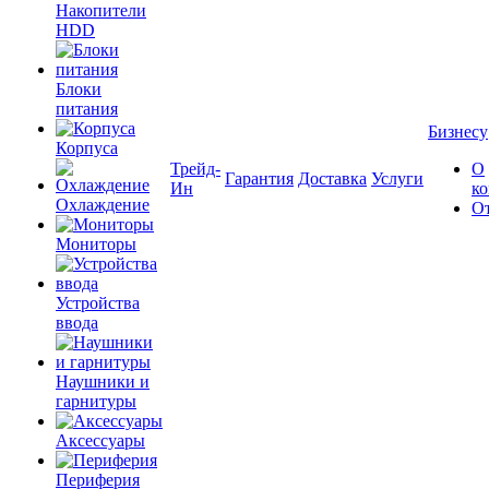
Накопители
HDD
Блоки
питания
Бизнесу
Корпуса
Трейд-
О
Гарантия
Доставка
Услуги
Ин
к
Охлаждение
О
Мониторы
Устройства
ввода
Наушники и
гарнитуры
Аксессуары
Периферия