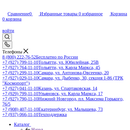
Сравнение
0
Избранные товары
0
избранное
Корзина
0
корзина
войти
Телефоны
8 (800) 222-76-52
Бесплатно по России
+7 (927) 799-11-10
Тольятти, ул. Юбилейная, 25В
+7 (927) 764-11-10
Тольятти, ул. Карла Маркса, 45
+7 (927) 299-11-10
Самара, ул. Антонова-Овсеенко, 20
+7 (927) 029-11-10
Самара, ул. Дыбенко, 30, секция 1-86 (ТРК
"Космопорт")
+7 (927) 041-11-10
Казань, ул. Спартаковская, 14
+7 (929) 799-11-10
Ульяновск, ул. Карла Маркса, 17
+7 (927) 790-11-10
Нижний Новгород, пл. Максима Горького,
76/5
+7 (908) 407-11-10
Екатеринбург, ул. Малышева, 73
+7 (937) 066-11-10
Техподдержка
Каталог
Назад