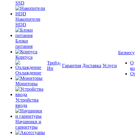
SSD
Накопители
HDD
Блоки
питания
Бизнесу
Корпуса
Трейд-
О
Гарантия
Доставка
Услуги
Ин
к
Охлаждение
О
Мониторы
Устройства
ввода
Наушники и
гарнитуры