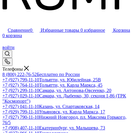
Сравнение
0
Избранные товары
0
избранное
Корзина
0
корзина
войти
Телефоны
8 (800) 222-76-52
Бесплатно по России
+7 (927) 799-11-10
Тольятти, ул. Юбилейная, 25В
+7 (927) 764-11-10
Тольятти, ул. Карла Маркса, 45
+7 (927) 299-11-10
Самара, ул. Антонова-Овсеенко, 20
+7 (927) 029-11-10
Самара, ул. Дыбенко, 30, секция 1-86 (ТРК
"Космопорт")
+7 (927) 041-11-10
Казань, ул. Спартаковская, 14
+7 (929) 799-11-10
Ульяновск, ул. Карла Маркса, 17
+7 (927) 790-11-10
Нижний Новгород, пл. Максима Горького,
76/5
+7 (908) 407-11-10
Екатеринбург, ул. Малышева, 73