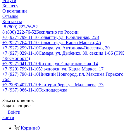
Услуги
Бизнесу
О компании
Отзывы
Контакты
8 (800) 222-76-52
8 (800) 222-76-52
Бесплатно по России
+7 (927) 799-11-10
Тольятти, ул. Юбилейная, 25В
+7 (927) 764-11-10
Тольятти, ул. Карла Маркса, 45
+7 (927) 299-11-10
Самара, ул. Антонова-Овсеенко, 20
+7 (927) 029-11-10
Самара, ул. Дыбенко, 30, секция 1-86 (ТРК
"Космопорт")
+7 (927) 041-11-10
Казань, ул. Спартаковская, 14
+7 (929) 799-11-10
Ульяновск, ул. Карла Маркса, 17
+7 (927) 790-11-10
Нижний Новгород, пл. Максима Горького,
76/5
+7 (908) 407-11-10
Екатеринбург, ул. Малышева, 73
+7 (937) 066-11-10
Техподдержка
Заказать звонок
Задать вопрос
Войти
войти
Корзина
0