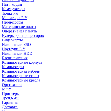
Патч-корды
Коммутаторы
Трейд-ин
Мониторы Б.У
Процессоры
Материнские платы
Оперативная память
Кулеры для процессоров
Видеокарты
Накопители SSD
Ноутбуки Б.У
Накопители HDD
Блоки питания
Компьютерные корпуса
Компьютеры
Компьютерная мебель
Компьютерные столы
Компьютерные кресла
Оргтехника
МФУ
Принтеры
Трейд-Ин
Гарантия
Доставка