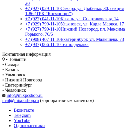
20
+7 (927) 029-11-10
Самара, ул. Дыбенко, 30, секция
1-86 (ТРК "Космопорт")
+7 (927) 041-11-10
Казань, ул. Спартаковская, 14
+7 (929) 799-11-10
Ульяновск, ул. Карла Маркса, 17
+7 (927) 790-11-10
Нижний Новгород, пл. Максима
Горького, 76/5
+7 (908) 407-11-10
Екатеринбург, ул. Малышева, 73
+7 (937) 066-11-10
Техподдержка
Контактная информация
• Тольятти
• Самара
• Казань
• Ульяновск
• Нижний Новгород
• Екатеринбург
• Челябинск
info@mixpcshop.ru
mail@mixpcshop.ru
(корпоративным клиентам)
Вконтакте
Telegram
YouTube
Одноклассники