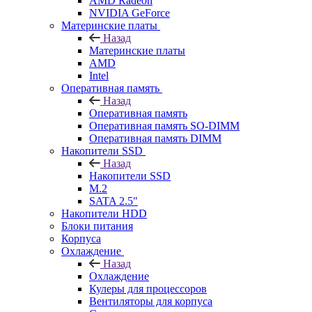
AMD Radeon
NVIDIA GeForce
Материнские платы
Назад
Материнские платы
AMD
Intel
Оперативная память
Назад
Оперативная память
Оперативная память SO-DIMM
Оперативная память DIMM
Накопители SSD
Назад
Накопители SSD
M.2
SATA 2.5"
Накопители HDD
Блоки питания
Корпуса
Охлаждение
Назад
Охлаждение
Кулеры для процессоров
Вентиляторы для корпуса