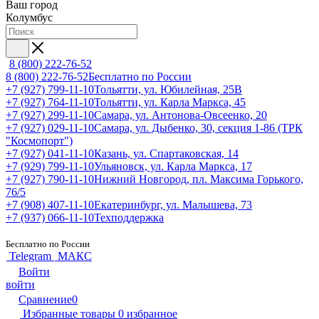
Ваш город
Колумбус
8 (800) 222-76-52
8 (800) 222-76-52
Бесплатно по России
+7 (927) 799-11-10
Тольятти, ул. Юбилейная, 25В
+7 (927) 764-11-10
Тольятти, ул. Карла Маркса, 45
+7 (927) 299-11-10
Самара, ул. Антонова-Овсеенко, 20
+7 (927) 029-11-10
Самара, ул. Дыбенко, 30, секция 1-86 (ТРК
"Космопорт")
+7 (927) 041-11-10
Казань, ул. Спартаковская, 14
+7 (929) 799-11-10
Ульяновск, ул. Карла Маркса, 17
+7 (927) 790-11-10
Нижний Новгород, пл. Максима Горького,
76/5
+7 (908) 407-11-10
Екатеринбург, ул. Малышева, 73
+7 (937) 066-11-10
Техподдержка
Бесплатно по России
Telegram
МАКС
Войти
войти
Сравнение
0
Избранные товары
0
избранное