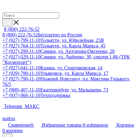
8 (800) 222-76-52
8 (800) 222-76-52
Бесплатно по России
+7 (927) 799-11-10
Тольятти, ул. Юбилейная, 25В
+7 (927) 764-11-10
Тольятти, ул. Карла Маркса, 45
+7 (927) 299-11-10
Самара, ул. Антонова-Овсеенко, 20
+7 (927) 029-11-10
Самара, ул. Дыбенко, 30, секция 1-86 (ТРК
"Космопорт")
+7 (927) 041-11-10
Казань, ул. Спартаковская, 14
+7 (929) 799-11-10
Ульяновск, ул. Карла Маркса, 17
+7 (927) 790-11-10
Нижний Новгород, пл. Максима Горького,
76/5
+7 (908) 407-11-10
Екатеринбург, ул. Малышева, 73
+7 (937) 066-11-10
Техподдержка
Telegram
МАКС
войти
Сравнение
0
Избранные товары
0
избранное
Корзина
0
корзина