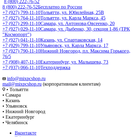
8 (800) 222-76-52
8 (800) 222-76-52
Бесплатно по России
+7 (927) 799-11-10
Тольятти, ул. Юбилейная, 25В
+7 (927) 764-11-10
Тольятти, ул. Карла Маркса, 45
+7 (927) 299-11-10
Самара, ул. Антонова-Овсеенко, 20
+7 (927) 029-11-10
Самара, ул. Дыбенко, 30, секция 1-86 (ТРК
"Космопорт")
+7 (927) 041-11-10
Казань, ул. Спартаковская, 14
+7 (929) 799-11-10
Ульяновск, ул. Карла Маркса, 17
+7 (927) 790-11-10
Нижний Новгород, пл. Максима Горького,
76/5
+7 (908) 407-11-10
Екатеринбург, ул. Малышева, 73
+7 (937) 066-11-10
Техподдержка
info@mixpcshop.ru
mail@mixpcshop.ru
(корпоративным клиентам)
• Тольятти
• Самара
• Казань
• Ульяновск
• Нижний Новгород
• Екатеринбург
• Челябинск
Вконтакте