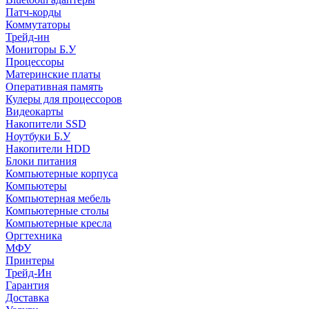
Патч-корды
Коммутаторы
Трейд-ин
Мониторы Б.У
Процессоры
Материнские платы
Оперативная память
Кулеры для процессоров
Видеокарты
Накопители SSD
Ноутбуки Б.У
Накопители HDD
Блоки питания
Компьютерные корпуса
Компьютеры
Компьютерная мебель
Компьютерные столы
Компьютерные кресла
Оргтехника
МФУ
Принтеры
Трейд-Ин
Гарантия
Доставка