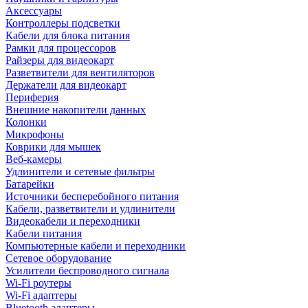
Аксессуары
Контроллеры подсветки
Кабели для блока питания
Рамки для процессоров
Райзеры для видеокарт
Разветвители для вентиляторов
Держатели для видеокарт
Периферия
Внешние накопители данных
Колонки
Микрофоны
Коврики для мышек
Веб-камеры
Удлинители и сетевые фильтры
Батарейки
Источники бесперебойного питания
Кабели, разветвители и удлинители
Видеокабели и переходники
Кабели питания
Компьютерные кабели и переходники
Сетевое оборудование
Усилители беспроводного сигнала
Wi-Fi роутеры
Wi-Fi адаптеры
Bluetooth адаптеры