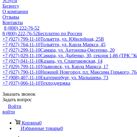
Услуги
Бизнесу
О компании
Отзывы
Контакты
8 (800) 222-76-52
8 (800) 222-76-52
Бесплатно по России
+7 (927) 799-11-10
Тольятти, ул. Юбилейная, 25В
+7 (927) 764-11-10
Тольятти, ул. Карла Маркса, 45
+7 (927) 299-11-10
Самара, ул. Антонова-Овсеенко, 20
+7 (927) 029-11-10
Самара, ул. Дыбенко, 30, секция 1-86 (ТРК "
+7 (927) 041-11-10
Казань, ул. Спартаковская, 14
+7 (929) 799-11-10
Ульяновск, ул. Карла Маркса, 17
+7 (927) 790-11-10
Нижний Новгород, пл. Максима Горького, 76
+7 (908) 407-11-10
Екатеринбург, ул. Малышева, 73
+7 (937) 066-11-10
Техподдержка
Заказать звонок
Задать вопрос
Войти
войти
Корзина
0
Избранные товары
0