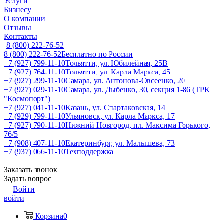
Услуги
Бизнесу
О компании
Отзывы
Контакты
8 (800) 222-76-52
8 (800) 222-76-52
Бесплатно по России
+7 (927) 799-11-10
Тольятти, ул. Юбилейная, 25В
+7 (927) 764-11-10
Тольятти, ул. Карла Маркса, 45
+7 (927) 299-11-10
Самара, ул. Антонова-Овсеенко, 20
+7 (927) 029-11-10
Самара, ул. Дыбенко, 30, секция 1-86 (ТРК
"Космопорт")
+7 (927) 041-11-10
Казань, ул. Спартаковская, 14
+7 (929) 799-11-10
Ульяновск, ул. Карла Маркса, 17
+7 (927) 790-11-10
Нижний Новгород, пл. Максима Горького,
76/5
+7 (908) 407-11-10
Екатеринбург, ул. Малышева, 73
+7 (937) 066-11-10
Техподдержка
Заказать звонок
Задать вопрос
Войти
войти
Корзина
0