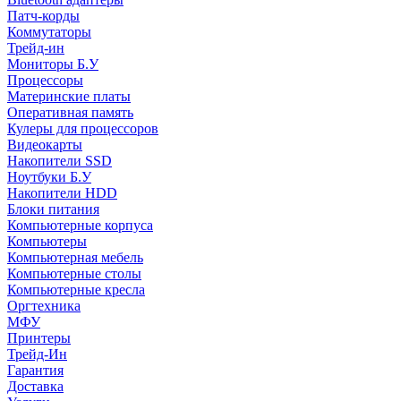
Патч-корды
Коммутаторы
Трейд-ин
Мониторы Б.У
Процессоры
Материнские платы
Оперативная память
Кулеры для процессоров
Видеокарты
Накопители SSD
Ноутбуки Б.У
Накопители HDD
Блоки питания
Компьютерные корпуса
Компьютеры
Компьютерная мебель
Компьютерные столы
Компьютерные кресла
Оргтехника
МФУ
Принтеры
Трейд-Ин
Гарантия
Доставка