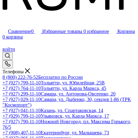
Сравнение
0
Избранные товары
0
избранное
Корзина
0
корзина
войти
Телефоны
8 (800) 222-76-52
Бесплатно по России
+7 (927) 799-11-10
Тольятти, ул. Юбилейная, 25В
+7 (927) 764-11-10
Тольятти, ул. Карла Маркса, 45
+7 (927) 299-11-10
Самара, ул. Антонова-Овсеенко, 20
+7 (927) 029-11-10
Самара, ул. Дыбенко, 30, секция 1-86 (ТРК
"Космопорт")
+7 (927) 041-11-10
Казань, ул. Спартаковская, 14
+7 (929) 799-11-10
Ульяновск, ул. Карла Маркса, 17
+7 (927) 790-11-10
Нижний Новгород, пл. Максима Горького,
76/5
+7 (908) 407-11-10
Екатеринбург, ул. Малышева, 73