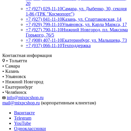
20
+7 (927) 029-11-10
Самара, ул. Дыбенко, 30, секция
1-86 (ТРК "Космопорт")
+7 (927) 041-11-10
Казань, ул. Спартаковская, 14
+7 (929) 799-11-10
Ульяновск, ул. Карла Маркса, 17
+7 (927) 790-11-10
Нижний Новгород, пл. Максима
Горького, 76/5
+7 (908) 407-11-10
Екатеринбург, ул. Малышева, 73
+7 (937) 066-11-10
Техподдержка
Контактная информация
• Тольятти
• Самара
• Казань
• Ульяновск
• Нижний Новгород
• Екатеринбург
• Челябинск
info@mixpcshop.ru
mail@mixpcshop.ru
(корпоративным клиентам)
Вконтакте
Telegram
YouTube
Одноклассники