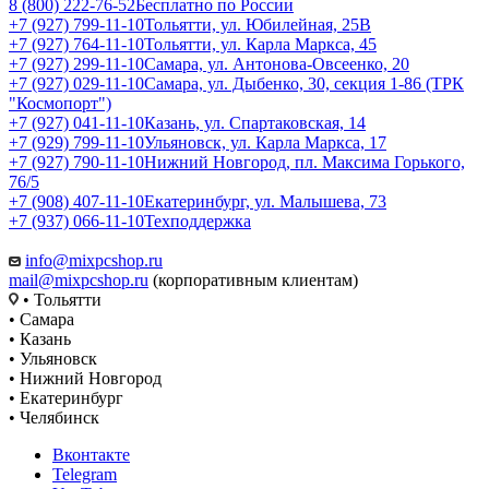
8 (800) 222-76-52
Бесплатно по России
+7 (927) 799-11-10
Тольятти, ул. Юбилейная, 25В
+7 (927) 764-11-10
Тольятти, ул. Карла Маркса, 45
+7 (927) 299-11-10
Самара, ул. Антонова-Овсеенко, 20
+7 (927) 029-11-10
Самара, ул. Дыбенко, 30, секция 1-86 (ТРК
"Космопорт")
+7 (927) 041-11-10
Казань, ул. Спартаковская, 14
+7 (929) 799-11-10
Ульяновск, ул. Карла Маркса, 17
+7 (927) 790-11-10
Нижний Новгород, пл. Максима Горького,
76/5
+7 (908) 407-11-10
Екатеринбург, ул. Малышева, 73
+7 (937) 066-11-10
Техподдержка
info@mixpcshop.ru
mail@mixpcshop.ru
(корпоративным клиентам)
• Тольятти
• Самара
• Казань
• Ульяновск
• Нижний Новгород
• Екатеринбург
• Челябинск
Вконтакте
Telegram