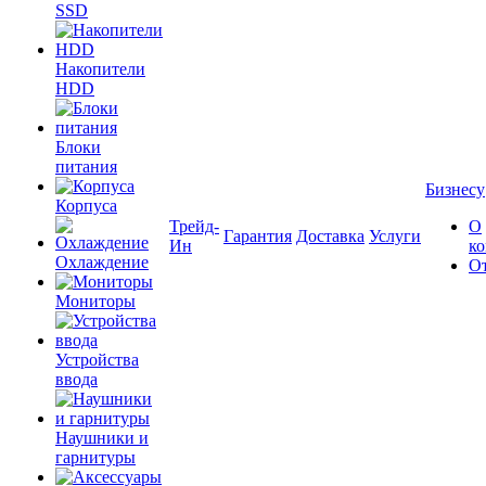
SSD
Накопители
HDD
Блоки
питания
Бизнесу
Корпуса
Трейд-
О
Гарантия
Доставка
Услуги
Ин
к
Охлаждение
О
Мониторы
Устройства
ввода
Наушники и
гарнитуры