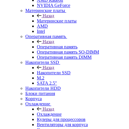
AMD Radeon
NVIDIA GeForce
Материнские платы
Назад
Материнские платы
AMD
Intel
Оперативная память
Назад
Оперативная память
Оперативная память SO-DIMM
Оперативная память DIMM
Накопители SSD
Назад
Накопители SSD
M.2
SATA 2.5"
Накопители HDD
Блоки питания
Корпуса
Охлаждение
Назад
Охлаждение
Кулеры для процессоров
Вентиляторы для корпуса