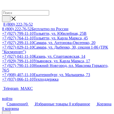
8 (800) 222-76-52
8 (800) 222-76-52
Бесплатно по России
+7 (927) 799-11-10
Тольятти, ул. Юбилейная, 25В
+7 (927) 764-11-10
Тольятти, ул. Карла Маркса, 45
+7 (927) 299-11-10
Самара, ул. Антонова-Овсеенко, 20
+7 (927) 029-11-10
Самара, ул. Дыбенко, 30, секция 1-86 (ТРК
"Космопорт")
+7 (927) 041-11-10
Казань, ул. Спартаковская, 14
+7 (929) 799-11-10
Ульяновск, ул. Карла Маркса, 17
+7 (927) 790-11-10
Нижний Новгород, пл. Максима Горького,
76/5
+7 (908) 407-11-10
Екатеринбург, ул. Малышева, 73
+7 (937) 066-11-10
Техподдержка
Telegram
МАКС
войти
Сравнение
0
Избранные товары
0
избранное
Корзина
0
корзина