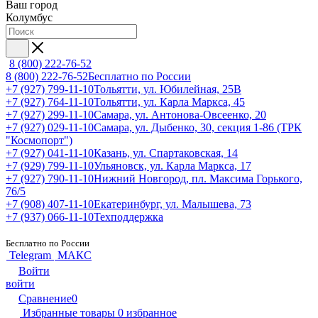
Ваш город
Колумбус
8 (800) 222-76-52
8 (800) 222-76-52
Бесплатно по России
+7 (927) 799-11-10
Тольятти, ул. Юбилейная, 25В
+7 (927) 764-11-10
Тольятти, ул. Карла Маркса, 45
+7 (927) 299-11-10
Самара, ул. Антонова-Овсеенко, 20
+7 (927) 029-11-10
Самара, ул. Дыбенко, 30, секция 1-86 (ТРК
"Космопорт")
+7 (927) 041-11-10
Казань, ул. Спартаковская, 14
+7 (929) 799-11-10
Ульяновск, ул. Карла Маркса, 17
+7 (927) 790-11-10
Нижний Новгород, пл. Максима Горького,
76/5
+7 (908) 407-11-10
Екатеринбург, ул. Малышева, 73
+7 (937) 066-11-10
Техподдержка
Бесплатно по России
Telegram
МАКС
Войти
войти
Сравнение
0
Избранные товары
0
избранное