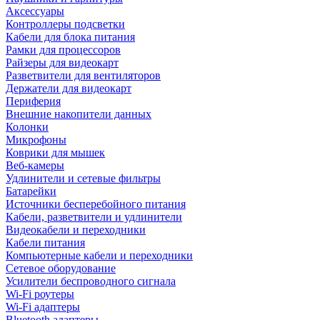
Аксессуары
Контроллеры подсветки
Кабели для блока питания
Рамки для процессоров
Райзеры для видеокарт
Разветвители для вентиляторов
Держатели для видеокарт
Периферия
Внешние накопители данных
Колонки
Микрофоны
Коврики для мышек
Веб-камеры
Удлинители и сетевые фильтры
Батарейки
Источники бесперебойного питания
Кабели, разветвители и удлинители
Видеокабели и переходники
Кабели питания
Компьютерные кабели и переходники
Сетевое оборудование
Усилители беспроводного сигнала
Wi-Fi роутеры
Wi-Fi адаптеры
Bluetooth адаптеры