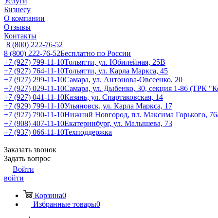
Услуги
Бизнесу
О компании
Отзывы
Контакты
8 (800) 222-76-52
8 (800) 222-76-52
Бесплатно по России
+7 (927) 799-11-10
Тольятти, ул. Юбилейная, 25В
+7 (927) 764-11-10
Тольятти, ул. Карла Маркса, 45
+7 (927) 299-11-10
Самара, ул. Антонова-Овсеенко, 20
+7 (927) 029-11-10
Самара, ул. Дыбенко, 30, секция 1-86 (ТРК "
+7 (927) 041-11-10
Казань, ул. Спартаковская, 14
+7 (929) 799-11-10
Ульяновск, ул. Карла Маркса, 17
+7 (927) 790-11-10
Нижний Новгород, пл. Максима Горького, 76
+7 (908) 407-11-10
Екатеринбург, ул. Малышева, 73
+7 (937) 066-11-10
Техподдержка
Заказать звонок
Задать вопрос
Войти
войти
Корзина
0
Избранные товары
0