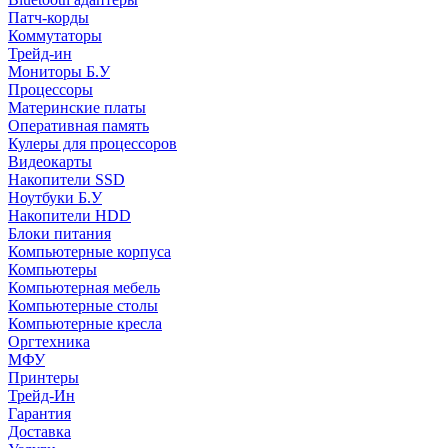
Патч-корды
Коммутаторы
Трейд-ин
Мониторы Б.У
Процессоры
Материнские платы
Оперативная память
Кулеры для процессоров
Видеокарты
Накопители SSD
Ноутбуки Б.У
Накопители HDD
Блоки питания
Компьютерные корпуса
Компьютеры
Компьютерная мебель
Компьютерные столы
Компьютерные кресла
Оргтехника
МФУ
Принтеры
Трейд-Ин
Гарантия
Доставка