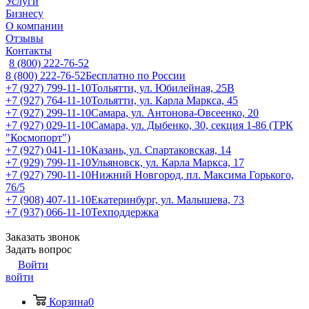
Услуги
Бизнесу
О компании
Отзывы
Контакты
8 (800) 222-76-52
8 (800) 222-76-52
Бесплатно по России
+7 (927) 799-11-10
Тольятти, ул. Юбилейная, 25В
+7 (927) 764-11-10
Тольятти, ул. Карла Маркса, 45
+7 (927) 299-11-10
Самара, ул. Антонова-Овсеенко, 20
+7 (927) 029-11-10
Самара, ул. Дыбенко, 30, секция 1-86 (ТРК
"Космопорт")
+7 (927) 041-11-10
Казань, ул. Спартаковская, 14
+7 (929) 799-11-10
Ульяновск, ул. Карла Маркса, 17
+7 (927) 790-11-10
Нижний Новгород, пл. Максима Горького,
76/5
+7 (908) 407-11-10
Екатеринбург, ул. Малышева, 73
+7 (937) 066-11-10
Техподдержка
Заказать звонок
Задать вопрос
Войти
войти
Корзина
0