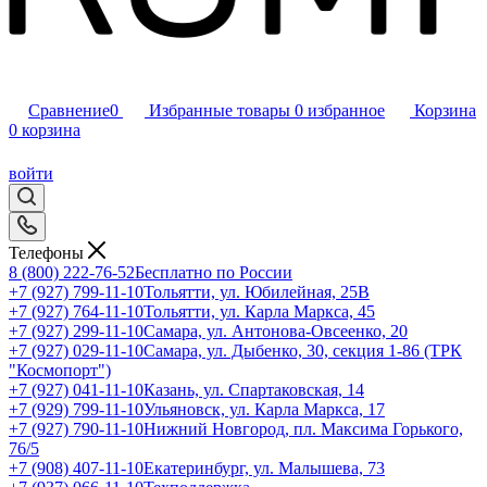
Сравнение
0
Избранные товары
0
избранное
Корзина
0
корзина
войти
Телефоны
8 (800) 222-76-52
Бесплатно по России
+7 (927) 799-11-10
Тольятти, ул. Юбилейная, 25В
+7 (927) 764-11-10
Тольятти, ул. Карла Маркса, 45
+7 (927) 299-11-10
Самара, ул. Антонова-Овсеенко, 20
+7 (927) 029-11-10
Самара, ул. Дыбенко, 30, секция 1-86 (ТРК
"Космопорт")
+7 (927) 041-11-10
Казань, ул. Спартаковская, 14
+7 (929) 799-11-10
Ульяновск, ул. Карла Маркса, 17
+7 (927) 790-11-10
Нижний Новгород, пл. Максима Горького,
76/5
+7 (908) 407-11-10
Екатеринбург, ул. Малышева, 73