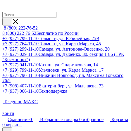
8 (800) 222-76-52
8 (800) 222-76-52
Бесплатно по России
+7 (927) 799-11-10
Тольятти, ул. Юбилейная, 25В
+7 (927) 764-11-10
Тольятти, ул. Карла Маркса, 45
+7 (927) 299-11-10
Самара, ул. Антонова-Овсеенко, 20
+7 (927) 029-11-10
Самара, ул. Дыбенко, 30, секция 1-86 (ТРК
"Космопорт")
+7 (927) 041-11-10
Казань, ул. Спартаковская, 14
+7 (929) 799-11-10
Ульяновск, ул. Карла Маркса, 17
+7 (927) 790-11-10
Нижний Новгород, пл. Максима Горького,
76/5
+7 (908) 407-11-10
Екатеринбург, ул. Малышева, 73
+7 (937) 066-11-10
Техподдержка
Telegram
МАКС
войти
Сравнение
0
Избранные товары
0
избранное
Корзина
0
корзина