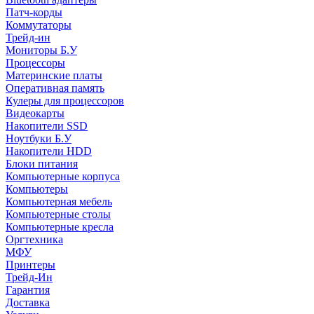
Патч-корды
Коммутаторы
Трейд-ин
Мониторы Б.У
Процессоры
Материнские платы
Оперативная память
Кулеры для процессоров
Видеокарты
Накопители SSD
Ноутбуки Б.У
Накопители HDD
Блоки питания
Компьютерные корпуса
Компьютеры
Компьютерная мебель
Компьютерные столы
Компьютерные кресла
Оргтехника
МФУ
Принтеры
Трейд-Ин
Гарантия
Доставка