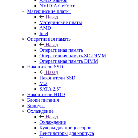
AMD Radeon
NVIDIA GeForce
Материнские платы
Назад
Материнские платы
AMD
Intel
Оперативная память
Назад
Оперативная память
Оперативная память SO-DIMM
Оперативная память DIMM
Накопители SSD
Назад
Накопители SSD
M.2
SATA 2.5"
Накопители HDD
Блоки питания
Корпуса
Охлаждение
Назад
Охлаждение
Кулеры для процессоров
Вентиляторы для корпуса