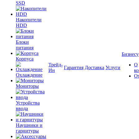
SSD
Накопители
HDD
Блоки
питания
Бизнесу
Корпуса
Трейд-
О
Гарантия
Доставка
Услуги
Ин
к
Охлаждение
О
Мониторы
Устройства
ввода
Наушники и
гарнитуры