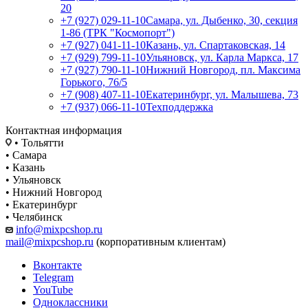
20
+7 (927) 029-11-10
Самара, ул. Дыбенко, 30, секция
1-86 (ТРК "Космопорт")
+7 (927) 041-11-10
Казань, ул. Спартаковская, 14
+7 (929) 799-11-10
Ульяновск, ул. Карла Маркса, 17
+7 (927) 790-11-10
Нижний Новгород, пл. Максима
Горького, 76/5
+7 (908) 407-11-10
Екатеринбург, ул. Малышева, 73
+7 (937) 066-11-10
Техподдержка
Контактная информация
• Тольятти
• Самара
• Казань
• Ульяновск
• Нижний Новгород
• Екатеринбург
• Челябинск
info@mixpcshop.ru
mail@mixpcshop.ru
(корпоративным клиентам)
Вконтакте
Telegram
YouTube
Одноклассники