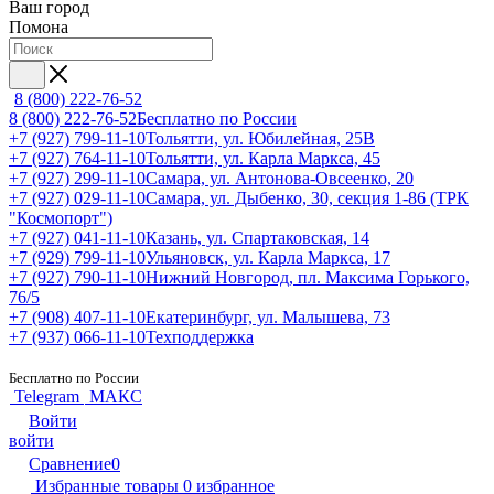
Ваш город
Помона
8 (800) 222-76-52
8 (800) 222-76-52
Бесплатно по России
+7 (927) 799-11-10
Тольятти, ул. Юбилейная, 25В
+7 (927) 764-11-10
Тольятти, ул. Карла Маркса, 45
+7 (927) 299-11-10
Самара, ул. Антонова-Овсеенко, 20
+7 (927) 029-11-10
Самара, ул. Дыбенко, 30, секция 1-86 (ТРК
"Космопорт")
+7 (927) 041-11-10
Казань, ул. Спартаковская, 14
+7 (929) 799-11-10
Ульяновск, ул. Карла Маркса, 17
+7 (927) 790-11-10
Нижний Новгород, пл. Максима Горького,
76/5
+7 (908) 407-11-10
Екатеринбург, ул. Малышева, 73
+7 (937) 066-11-10
Техподдержка
Бесплатно по России
Telegram
МАКС
Войти
войти
Сравнение
0
Избранные товары
0
избранное