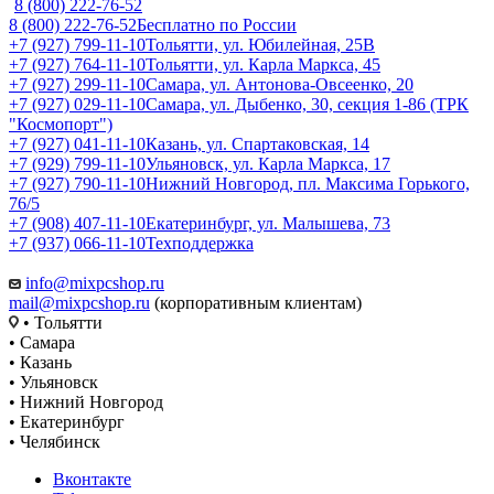
8 (800) 222-76-52
8 (800) 222-76-52
Бесплатно по России
+7 (927) 799-11-10
Тольятти, ул. Юбилейная, 25В
+7 (927) 764-11-10
Тольятти, ул. Карла Маркса, 45
+7 (927) 299-11-10
Самара, ул. Антонова-Овсеенко, 20
+7 (927) 029-11-10
Самара, ул. Дыбенко, 30, секция 1-86 (ТРК
"Космопорт")
+7 (927) 041-11-10
Казань, ул. Спартаковская, 14
+7 (929) 799-11-10
Ульяновск, ул. Карла Маркса, 17
+7 (927) 790-11-10
Нижний Новгород, пл. Максима Горького,
76/5
+7 (908) 407-11-10
Екатеринбург, ул. Малышева, 73
+7 (937) 066-11-10
Техподдержка
info@mixpcshop.ru
mail@mixpcshop.ru
(корпоративным клиентам)
• Тольятти
• Самара
• Казань
• Ульяновск
• Нижний Новгород
• Екатеринбург
• Челябинск
Вконтакте