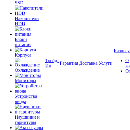
SSD
Накопители
HDD
Блоки
питания
Бизнесу
Корпуса
Трейд-
О
Гарантия
Доставка
Услуги
Ин
к
Охлаждение
О
Мониторы
Устройства
ввода
Наушники и
гарнитуры