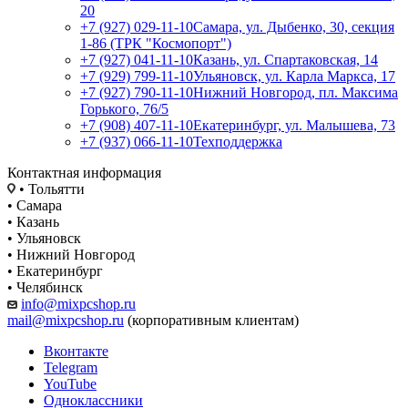
20
+7 (927) 029-11-10
Самара, ул. Дыбенко, 30, секция
1-86 (ТРК "Космопорт")
+7 (927) 041-11-10
Казань, ул. Спартаковская, 14
+7 (929) 799-11-10
Ульяновск, ул. Карла Маркса, 17
+7 (927) 790-11-10
Нижний Новгород, пл. Максима
Горького, 76/5
+7 (908) 407-11-10
Екатеринбург, ул. Малышева, 73
+7 (937) 066-11-10
Техподдержка
Контактная информация
• Тольятти
• Самара
• Казань
• Ульяновск
• Нижний Новгород
• Екатеринбург
• Челябинск
info@mixpcshop.ru
mail@mixpcshop.ru
(корпоративным клиентам)
Вконтакте
Telegram
YouTube
Одноклассники