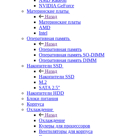
AMD Radeon
NVIDIA GeForce
Материнские платы
Назад
Материнские платы
AMD
Intel
Оперативная память
Назад
Оперативная память
Оперативная память SO-DIMM
Оперативная память DIMM
Накопители SSD
Назад
Накопители SSD
M.2
SATA 2.5"
Накопители HDD
Блоки питания
Корпуса
Охлаждение
Назад
Охлаждение
Кулеры для процессоров
Вентиляторы для корпуса