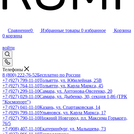
Сравнение
0
Избранные товары
0
избранное
Корзина
0
корзина
войти
Телефоны
8 (800) 222-76-52
Бесплатно по России
+7 (927) 799-11-10
Тольятти, ул. Юбилейная, 25В
+7 (927) 764-11-10
Тольятти, ул. Карла Маркса, 45
+7 (927) 299-11-10
Самара, ул. Антонова-Овсеенко, 20
+7 (927) 029-11-10
Самара, ул. Дыбенко, 30, секция 1-86 (ТРК
"Космопорт")
+7 (927) 041-11-10
Казань, ул. Спартаковская, 14
+7 (929) 799-11-10
Ульяновск, ул. Карла Маркса, 17
+7 (927) 790-11-10
Нижний Новгород, пл. Максима Горького,
76/5
+7 (908) 407-11-10
Екатеринбург, ул. Малышева, 73