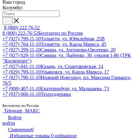
Ваш город
Колумбус
8 (800) 222-76-52
8 (800) 222-76-52
Бесплатно по России
+7 (927) 799-11-10
Тольятти, ул. Юбилейная, 25В
+7 (927) 764-11-10
Тольятти, ул. Карла Маркса, 45
+7 (927) 299-11-10
Самара, ул. Антонова-Овсеенко, 20
+7 (927) 029-11-10
Самара, ул. Дыбенко, 30, секция 1-86 (ТРК
"Космопорт")
+7 (927) 041-11-10
Казань, ул. Спартаковская, 14
+7 (929) 799-11-10
Ульяновск, ул. Карла Маркса, 17
+7 (927) 790-11-10
Нижний Новгород, пл. Максима Горького,
76/5
+7 (908) 407-11-10
Екатеринбург, ул. Малышева, 73
+7 (937) 066-11-10
Техподдержка
Бесплатно по России
Telegram
МАКС
Войти
войти
Сравнение
0
Избранные товары
0
избранное