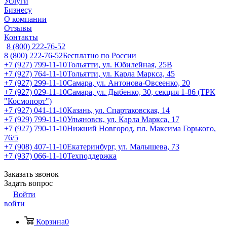
Услуги
Бизнесу
О компании
Отзывы
Контакты
8 (800) 222-76-52
8 (800) 222-76-52
Бесплатно по России
+7 (927) 799-11-10
Тольятти, ул. Юбилейная, 25В
+7 (927) 764-11-10
Тольятти, ул. Карла Маркса, 45
+7 (927) 299-11-10
Самара, ул. Антонова-Овсеенко, 20
+7 (927) 029-11-10
Самара, ул. Дыбенко, 30, секция 1-86 (ТРК
"Космопорт")
+7 (927) 041-11-10
Казань, ул. Спартаковская, 14
+7 (929) 799-11-10
Ульяновск, ул. Карла Маркса, 17
+7 (927) 790-11-10
Нижний Новгород, пл. Максима Горького,
76/5
+7 (908) 407-11-10
Екатеринбург, ул. Малышева, 73
+7 (937) 066-11-10
Техподдержка
Заказать звонок
Задать вопрос
Войти
войти
Корзина
0