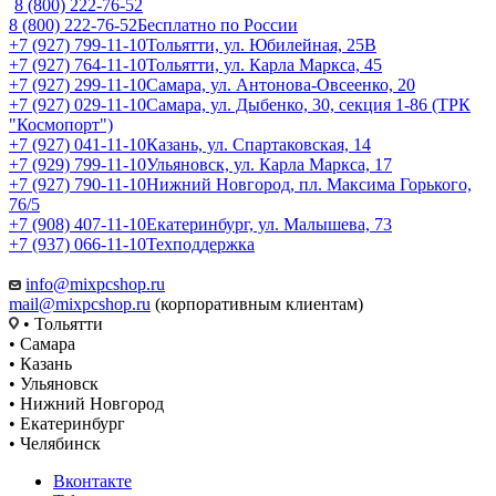
8 (800) 222-76-52
8 (800) 222-76-52
Бесплатно по России
+7 (927) 799-11-10
Тольятти, ул. Юбилейная, 25В
+7 (927) 764-11-10
Тольятти, ул. Карла Маркса, 45
+7 (927) 299-11-10
Самара, ул. Антонова-Овсеенко, 20
+7 (927) 029-11-10
Самара, ул. Дыбенко, 30, секция 1-86 (ТРК
"Космопорт")
+7 (927) 041-11-10
Казань, ул. Спартаковская, 14
+7 (929) 799-11-10
Ульяновск, ул. Карла Маркса, 17
+7 (927) 790-11-10
Нижний Новгород, пл. Максима Горького,
76/5
+7 (908) 407-11-10
Екатеринбург, ул. Малышева, 73
+7 (937) 066-11-10
Техподдержка
info@mixpcshop.ru
mail@mixpcshop.ru
(корпоративным клиентам)
• Тольятти
• Самара
• Казань
• Ульяновск
• Нижний Новгород
• Екатеринбург
• Челябинск
Вконтакте