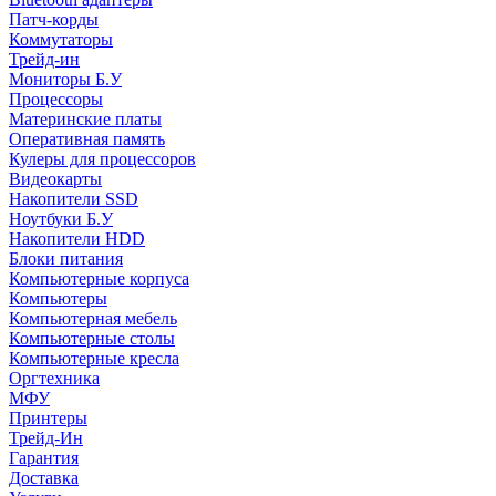
Патч-корды
Коммутаторы
Трейд-ин
Мониторы Б.У
Процессоры
Материнские платы
Оперативная память
Кулеры для процессоров
Видеокарты
Накопители SSD
Ноутбуки Б.У
Накопители HDD
Блоки питания
Компьютерные корпуса
Компьютеры
Компьютерная мебель
Компьютерные столы
Компьютерные кресла
Оргтехника
МФУ
Принтеры
Трейд-Ин
Гарантия
Доставка