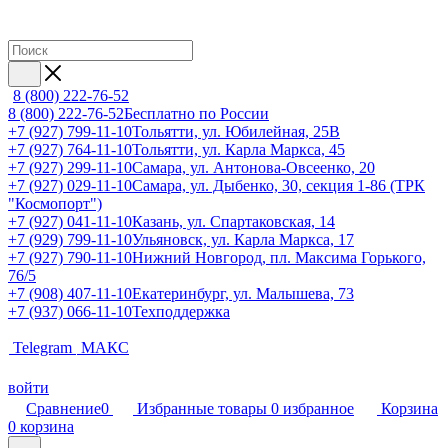
8 (800) 222-76-52
8 (800) 222-76-52
Бесплатно по России
+7 (927) 799-11-10
Тольятти, ул. Юбилейная, 25В
+7 (927) 764-11-10
Тольятти, ул. Карла Маркса, 45
+7 (927) 299-11-10
Самара, ул. Антонова-Овсеенко, 20
+7 (927) 029-11-10
Самара, ул. Дыбенко, 30, секция 1-86 (ТРК
"Космопорт")
+7 (927) 041-11-10
Казань, ул. Спартаковская, 14
+7 (929) 799-11-10
Ульяновск, ул. Карла Маркса, 17
+7 (927) 790-11-10
Нижний Новгород, пл. Максима Горького,
76/5
+7 (908) 407-11-10
Екатеринбург, ул. Малышева, 73
+7 (937) 066-11-10
Техподдержка
Telegram
МАКС
войти
Сравнение
0
Избранные товары
0
избранное
Корзина
0
корзина