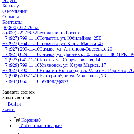
Услуги
Бизнесу
О компании
Отзывы
Контакты
8 (800) 222-76-52
8 (800) 222-76-52
Бесплатно по России
+7 (927) 799-11-10
Тольятти, ул. Юбилейная, 25В
+7 (927) 764-11-10
Тольятти, ул. Карла Маркса, 45
+7 (927) 299-11-10
Самара, ул. Антонова-Овсеенко, 20
+7 (927) 029-11-10
Самара, ул. Дыбенко, 30, секция 1-86 (ТРК "
+7 (927) 041-11-10
Казань, ул. Спартаковская, 14
+7 (929) 799-11-10
Ульяновск, ул. Карла Маркса, 17
+7 (927) 790-11-10
Нижний Новгород, пл. Максима Горького, 76
+7 (908) 407-11-10
Екатеринбург, ул. Малышева, 73
+7 (937) 066-11-10
Техподдержка
Заказать звонок
Задать вопрос
Войти
войти
Корзина
0
Избранные товары
0