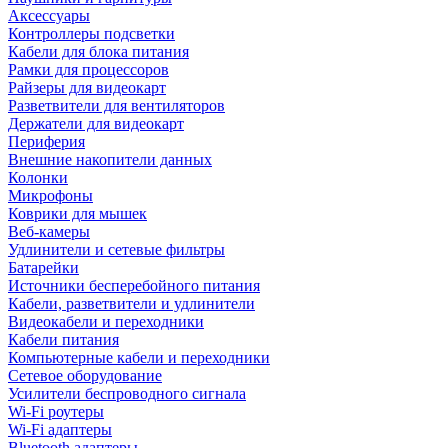
Аксессуары
Контроллеры подсветки
Кабели для блока питания
Рамки для процессоров
Райзеры для видеокарт
Разветвители для вентиляторов
Держатели для видеокарт
Периферия
Внешние накопители данных
Колонки
Микрофоны
Коврики для мышек
Веб-камеры
Удлинители и сетевые фильтры
Батарейки
Источники бесперебойного питания
Кабели, разветвители и удлинители
Видеокабели и переходники
Кабели питания
Компьютерные кабели и переходники
Сетевое оборудование
Усилители беспроводного сигнала
Wi-Fi роутеры
Wi-Fi адаптеры
Bluetooth адаптеры