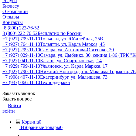
Услуги
Бизнесу
О компании
Отзывы
Контакты
8 (800) 222-76-52
8 (800) 222-76-52
Бесплатно по России
+7 (927) 799-11-10
Тольятти, ул. Юбилейная, 25В
+7 (927) 764-11-10
Тольятти, ул. Карла Маркса, 45
+7 (927) 299-11-10
Самара, ул. Антонова-Овсеенко, 20
+7 (927) 029-11-10
Самара, ул. Дыбенко, 30, секция 1-86 (ТРК "
+7 (927) 041-11-10
Казань, ул. Спартаковская, 14
+7 (929) 799-11-10
Ульяновск, ул. Карла Маркса, 17
+7 (927) 790-11-10
Нижний Новгород, пл. Максима Горького, 76
+7 (908) 407-11-10
Екатеринбург, ул. Малышева, 73
+7 (937) 066-11-10
Техподдержка
Заказать звонок
Задать вопрос
Войти
войти
Корзина
0
Избранные товары
0