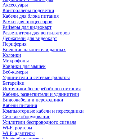
Аксессуары
Контроллеры подсветки
Кабели для блока питания
Рамки для процессоров
Райзеры для видеокарт
Разветвители для вентиляторов
Держатели для видеокарт
Периферия
Внешние накопители данных
Колонки
Микрофоны
Коврики для мышек
Веб-камеры
Удлинители и сетевые фильтры
Батарейки
Источники бесперебойного питания
Кабели, разветвители и удлинители
Видеокабели и переходники
Кабели питания
Компьютерные кабели и переходники
Сетевое оборудование
Усилители беспроводного сигнала
Wi-Fi роутеры
Wi-Fi адаптеры
Bluetooth адаптеры