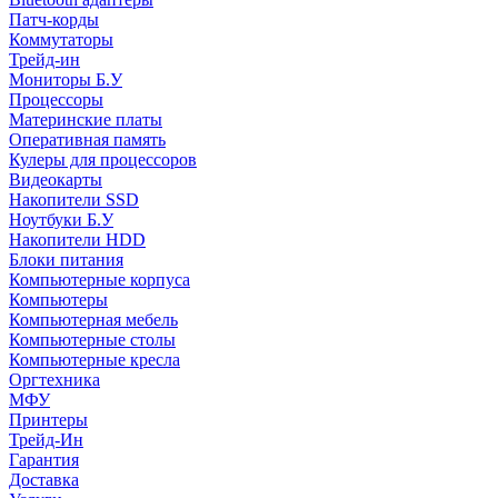
Патч-корды
Коммутаторы
Трейд-ин
Мониторы Б.У
Процессоры
Материнские платы
Оперативная память
Кулеры для процессоров
Видеокарты
Накопители SSD
Ноутбуки Б.У
Накопители HDD
Блоки питания
Компьютерные корпуса
Компьютеры
Компьютерная мебель
Компьютерные столы
Компьютерные кресла
Оргтехника
МФУ
Принтеры
Трейд-Ин
Гарантия
Доставка