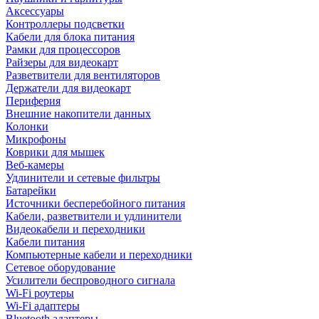
Аксессуары
Контроллеры подсветки
Кабели для блока питания
Рамки для процессоров
Райзеры для видеокарт
Разветвители для вентиляторов
Держатели для видеокарт
Периферия
Внешние накопители данных
Колонки
Микрофоны
Коврики для мышек
Веб-камеры
Удлинители и сетевые фильтры
Батарейки
Источники бесперебойного питания
Кабели, разветвители и удлинители
Видеокабели и переходники
Кабели питания
Компьютерные кабели и переходники
Сетевое оборудование
Усилители беспроводного сигнала
Wi-Fi роутеры
Wi-Fi адаптеры
Bluetooth адаптеры