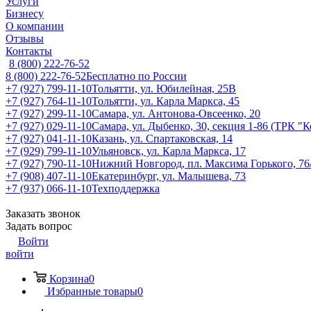
Услуги
Бизнесу
О компании
Отзывы
Контакты
8 (800) 222-76-52
8 (800) 222-76-52
Бесплатно по России
+7 (927) 799-11-10
Тольятти, ул. Юбилейная, 25В
+7 (927) 764-11-10
Тольятти, ул. Карла Маркса, 45
+7 (927) 299-11-10
Самара, ул. Антонова-Овсеенко, 20
+7 (927) 029-11-10
Самара, ул. Дыбенко, 30, секция 1-86 (ТРК "
+7 (927) 041-11-10
Казань, ул. Спартаковская, 14
+7 (929) 799-11-10
Ульяновск, ул. Карла Маркса, 17
+7 (927) 790-11-10
Нижний Новгород, пл. Максима Горького, 76
+7 (908) 407-11-10
Екатеринбург, ул. Малышева, 73
+7 (937) 066-11-10
Техподдержка
Заказать звонок
Задать вопрос
Войти
войти
Корзина
0
Избранные товары
0