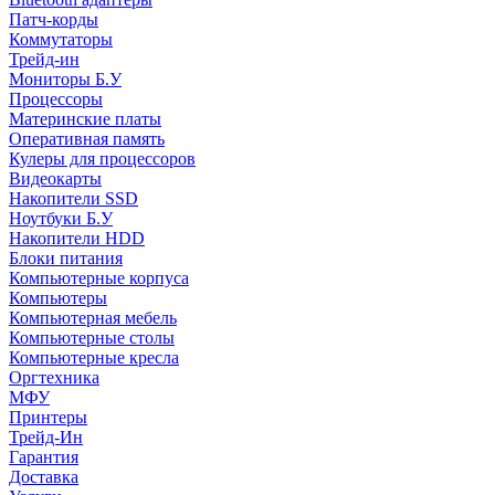
Патч-корды
Коммутаторы
Трейд-ин
Мониторы Б.У
Процессоры
Материнские платы
Оперативная память
Кулеры для процессоров
Видеокарты
Накопители SSD
Ноутбуки Б.У
Накопители HDD
Блоки питания
Компьютерные корпуса
Компьютеры
Компьютерная мебель
Компьютерные столы
Компьютерные кресла
Оргтехника
МФУ
Принтеры
Трейд-Ин
Гарантия
Доставка