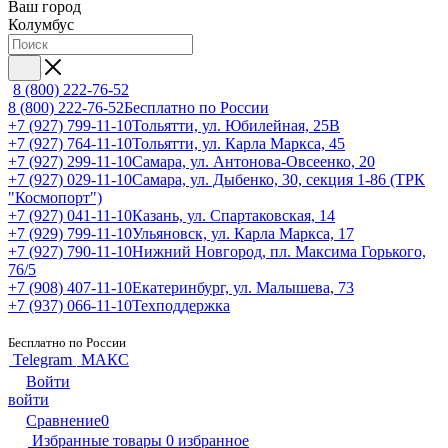
Ваш город
Колумбус
8 (800) 222-76-52
8 (800) 222-76-52
Бесплатно по России
+7 (927) 799-11-10
Тольятти, ул. Юбилейная, 25В
+7 (927) 764-11-10
Тольятти, ул. Карла Маркса, 45
+7 (927) 299-11-10
Самара, ул. Антонова-Овсеенко, 20
+7 (927) 029-11-10
Самара, ул. Дыбенко, 30, секция 1-86 (ТРК
"Космопорт")
+7 (927) 041-11-10
Казань, ул. Спартаковская, 14
+7 (929) 799-11-10
Ульяновск, ул. Карла Маркса, 17
+7 (927) 790-11-10
Нижний Новгород, пл. Максима Горького,
76/5
+7 (908) 407-11-10
Екатеринбург, ул. Малышева, 73
+7 (937) 066-11-10
Техподдержка
Бесплатно по России
Telegram
МАКС
Войти
войти
Сравнение
0
Избранные товары
0
избранное