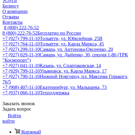
Услуги
Бизнесу
О компании
Отзывы
Контакты
8 (800) 222-76-52
8 (800) 222-76-52
Бесплатно по России
+7 (927) 799-11-10
Тольятти, ул. Юбилейная, 25В
+7 (927) 764-11-10
Тольятти, ул. Карла Маркса, 45
+7 (927) 299-11-10
Самара, ул. Антонова-Овсеенко, 20
+7 (927) 029-11-10
Самара, ул. Дыбенко, 30, секция 1-86 (ТРК
"Космопорт")
+7 (927) 041-11-10
Казань, ул. Спартаковская, 14
+7 (929) 799-11-10
Ульяновск, ул. Карла Маркса, 17
+7 (927) 790-11-10
Нижний Новгород, пл. Максима Горького,
76/5
+7 (908) 407-11-10
Екатеринбург, ул. Малышева, 73
+7 (937) 066-11-10
Техподдержка
Заказать звонок
Задать вопрос
Войти
войти
Корзина
0