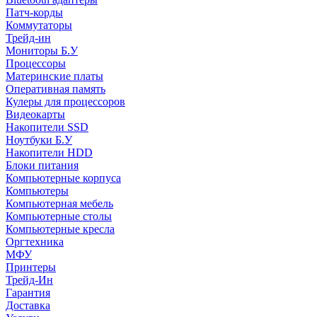
Патч-корды
Коммутаторы
Трейд-ин
Мониторы Б.У
Процессоры
Материнские платы
Оперативная память
Кулеры для процессоров
Видеокарты
Накопители SSD
Ноутбуки Б.У
Накопители HDD
Блоки питания
Компьютерные корпуса
Компьютеры
Компьютерная мебель
Компьютерные столы
Компьютерные кресла
Оргтехника
МФУ
Принтеры
Трейд-Ин
Гарантия
Доставка