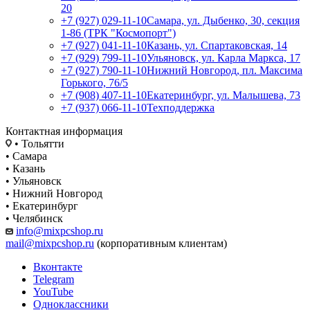
20
+7 (927) 029-11-10
Самара, ул. Дыбенко, 30, секция
1-86 (ТРК "Космопорт")
+7 (927) 041-11-10
Казань, ул. Спартаковская, 14
+7 (929) 799-11-10
Ульяновск, ул. Карла Маркса, 17
+7 (927) 790-11-10
Нижний Новгород, пл. Максима
Горького, 76/5
+7 (908) 407-11-10
Екатеринбург, ул. Малышева, 73
+7 (937) 066-11-10
Техподдержка
Контактная информация
• Тольятти
• Самара
• Казань
• Ульяновск
• Нижний Новгород
• Екатеринбург
• Челябинск
info@mixpcshop.ru
mail@mixpcshop.ru
(корпоративным клиентам)
Вконтакте
Telegram
YouTube
Одноклассники