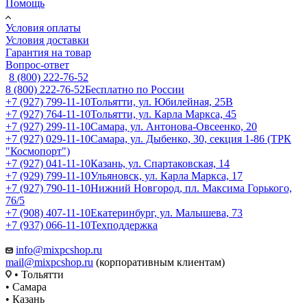
Помощь
Условия оплаты
Условия доставки
Гарантия на товар
Вопрос-ответ
8 (800) 222-76-52
8 (800) 222-76-52
Бесплатно по России
+7 (927) 799-11-10
Тольятти, ул. Юбилейная, 25В
+7 (927) 764-11-10
Тольятти, ул. Карла Маркса, 45
+7 (927) 299-11-10
Самара, ул. Антонова-Овсеенко, 20
+7 (927) 029-11-10
Самара, ул. Дыбенко, 30, секция 1-86 (ТРК
"Космопорт")
+7 (927) 041-11-10
Казань, ул. Спартаковская, 14
+7 (929) 799-11-10
Ульяновск, ул. Карла Маркса, 17
+7 (927) 790-11-10
Нижний Новгород, пл. Максима Горького,
76/5
+7 (908) 407-11-10
Екатеринбург, ул. Малышева, 73
+7 (937) 066-11-10
Техподдержка
info@mixpcshop.ru
mail@mixpcshop.ru
(корпоративным клиентам)
• Тольятти
• Самара
• Казань