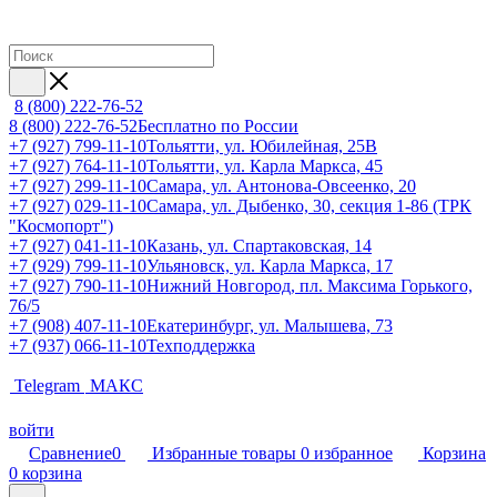
8 (800) 222-76-52
8 (800) 222-76-52
Бесплатно по России
+7 (927) 799-11-10
Тольятти, ул. Юбилейная, 25В
+7 (927) 764-11-10
Тольятти, ул. Карла Маркса, 45
+7 (927) 299-11-10
Самара, ул. Антонова-Овсеенко, 20
+7 (927) 029-11-10
Самара, ул. Дыбенко, 30, секция 1-86 (ТРК
"Космопорт")
+7 (927) 041-11-10
Казань, ул. Спартаковская, 14
+7 (929) 799-11-10
Ульяновск, ул. Карла Маркса, 17
+7 (927) 790-11-10
Нижний Новгород, пл. Максима Горького,
76/5
+7 (908) 407-11-10
Екатеринбург, ул. Малышева, 73
+7 (937) 066-11-10
Техподдержка
Telegram
МАКС
войти
Сравнение
0
Избранные товары
0
избранное
Корзина
0
корзина