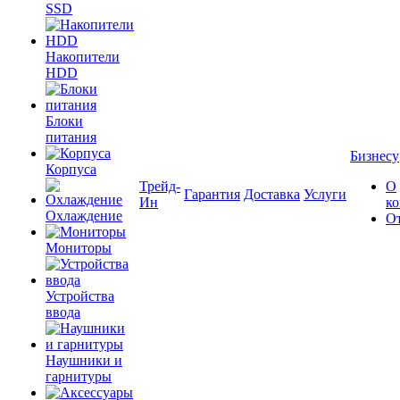
SSD
Накопители
HDD
Блоки
питания
Бизнесу
Корпуса
Трейд-
О
Гарантия
Доставка
Услуги
Ин
к
Охлаждение
О
Мониторы
Устройства
ввода
Наушники и
гарнитуры