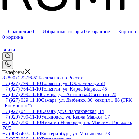
Сравнение
0
Избранные товары
0
избранное
Корзина
0
корзина
войти
Телефоны
8 (800) 222-76-52
Бесплатно по России
+7 (927) 799-11-10
Тольятти, ул. Юбилейная, 25В
+7 (927) 764-11-10
Тольятти, ул. Карла Маркса, 45
+7 (927) 299-11-10
Самара, ул. Антонова-Овсеенко, 20
+7 (927) 029-11-10
Самара, ул. Дыбенко, 30, секция 1-86 (ТРК
"Космопорт")
+7 (927) 041-11-10
Казань, ул. Спартаковская, 14
+7 (929) 799-11-10
Ульяновск, ул. Карла Маркса, 17
+7 (927) 790-11-10
Нижний Новгород, пл. Максима Горького,
76/5
+7 (908) 407-11-10
Екатеринбург, ул. Малышева, 73