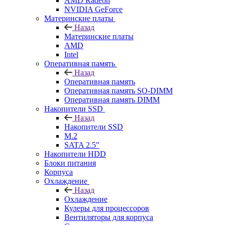
AMD Radeon
NVIDIA GeForce
Материнские платы
Назад
Материнские платы
AMD
Intel
Оперативная память
Назад
Оперативная память
Оперативная память SO-DIMM
Оперативная память DIMM
Накопители SSD
Назад
Накопители SSD
M.2
SATA 2.5"
Накопители HDD
Блоки питания
Корпуса
Охлаждение
Назад
Охлаждение
Кулеры для процессоров
Вентиляторы для корпуса