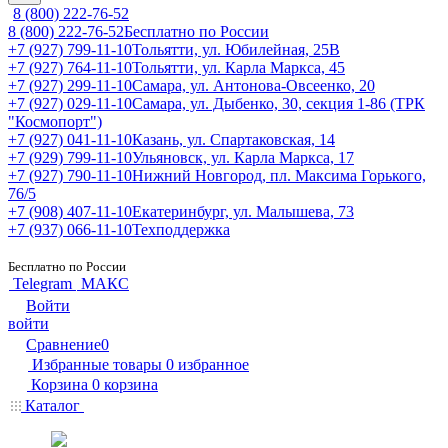
8 (800) 222-76-52
8 (800) 222-76-52
Бесплатно по России
+7 (927) 799-11-10
Тольятти, ул. Юбилейная, 25В
+7 (927) 764-11-10
Тольятти, ул. Карла Маркса, 45
+7 (927) 299-11-10
Самара, ул. Антонова-Овсеенко, 20
+7 (927) 029-11-10
Самара, ул. Дыбенко, 30, секция 1-86 (ТРК
"Космопорт")
+7 (927) 041-11-10
Казань, ул. Спартаковская, 14
+7 (929) 799-11-10
Ульяновск, ул. Карла Маркса, 17
+7 (927) 790-11-10
Нижний Новгород, пл. Максима Горького,
76/5
+7 (908) 407-11-10
Екатеринбург, ул. Малышева, 73
+7 (937) 066-11-10
Техподдержка
Бесплатно по России
Telegram
МАКС
Войти
войти
Сравнение
0
Избранные товары
0
избранное
Корзина
0
корзина
Каталог