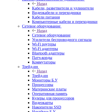
Назад
Кабели, разветвители и удлинители
Видеокабели и переходники
Кабели питания
Компьютерные кабели и переходники
Сетевое оборудование
Назад
Сетевое оборудование
Усилители беспроводного сигнала
Wi-Fi роутеры
Wi-Fi адаптеры
Bluetooth адаптеры
Патч-корды
Коммутаторы
Трейд-ин
Назад
Трейд-ин
Мониторы Б.У
Процессоры
Материнские платы
Оперативная память
Кулеры для процессоров
Видеокарты
Накопители SSD
Ноутбуки Б.У