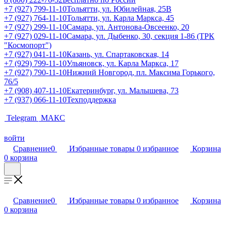
+7 (927) 799-11-10
Тольятти, ул. Юбилейная, 25В
+7 (927) 764-11-10
Тольятти, ул. Карла Маркса, 45
+7 (927) 299-11-10
Самара, ул. Антонова-Овсеенко, 20
+7 (927) 029-11-10
Самара, ул. Дыбенко, 30, секция 1-86 (ТРК
"Космопорт")
+7 (927) 041-11-10
Казань, ул. Спартаковская, 14
+7 (929) 799-11-10
Ульяновск, ул. Карла Маркса, 17
+7 (927) 790-11-10
Нижний Новгород, пл. Максима Горького,
76/5
+7 (908) 407-11-10
Екатеринбург, ул. Малышева, 73
+7 (937) 066-11-10
Техподдержка
Telegram
МАКС
войти
Сравнение
0
Избранные товары
0
избранное
Корзина
0
корзина
Сравнение
0
Избранные товары
0
избранное
Корзина
0
корзина