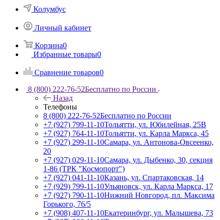
Колумбус
Личный кабинет
Корзина
0
Избранные товары
0
Сравнение товаров
0
8 (800) 222-76-52
Бесплатно по России
Назад
Телефоны
8 (800) 222-76-52
Бесплатно по России
+7 (927) 799-11-10
Тольятти, ул. Юбилейная, 25В
+7 (927) 764-11-10
Тольятти, ул. Карла Маркса, 45
+7 (927) 299-11-10
Самара, ул. Антонова-Овсеенко,
20
+7 (927) 029-11-10
Самара, ул. Дыбенко, 30, секция
1-86 (ТРК "Космопорт")
+7 (927) 041-11-10
Казань, ул. Спартаковская, 14
+7 (929) 799-11-10
Ульяновск, ул. Карла Маркса, 17
+7 (927) 790-11-10
Нижний Новгород, пл. Максима
Горького, 76/5
+7 (908) 407-11-10
Екатеринбург, ул. Малышева, 73