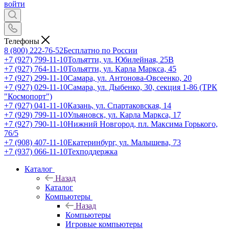
войти
Телефоны
8 (800) 222-76-52
Бесплатно по России
+7 (927) 799-11-10
Тольятти, ул. Юбилейная, 25В
+7 (927) 764-11-10
Тольятти, ул. Карла Маркса, 45
+7 (927) 299-11-10
Самара, ул. Антонова-Овсеенко, 20
+7 (927) 029-11-10
Самара, ул. Дыбенко, 30, секция 1-86 (ТРК
"Космопорт")
+7 (927) 041-11-10
Казань, ул. Спартаковская, 14
+7 (929) 799-11-10
Ульяновск, ул. Карла Маркса, 17
+7 (927) 790-11-10
Нижний Новгород, пл. Максима Горького,
76/5
+7 (908) 407-11-10
Екатеринбург, ул. Малышева, 73
+7 (937) 066-11-10
Техподдержка
Каталог
Назад
Каталог
Компьютеры
Назад
Компьютеры
Игровые компьютеры