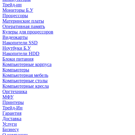
Трейд-ин
Мониторы Б.У
Процессоры
Материнские платы
Оперативная память
Кулеры для процессоров
Видеокарты
Накопители SSD
Ноутбуки Б.У
Накопители HDD
Блоки питания
Компьютерные корпуса
Компьютеры
Компьютерная мебель
Компьютерные столы
Компьютерные кресла
Оргтехника
МФУ
Принтеры
Трейд-Ин
Гарантия
Доставка
Услуги
Бизнесу
О компании