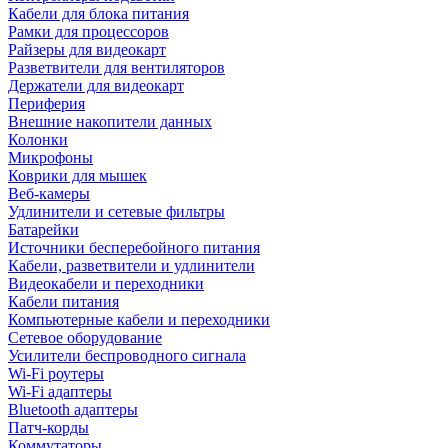
Кабели для блока питания
Рамки для процессоров
Райзеры для видеокарт
Разветвители для вентиляторов
Держатели для видеокарт
Периферия
Внешние накопители данных
Колонки
Микрофоны
Коврики для мышек
Веб-камеры
Удлинители и сетевые фильтры
Батарейки
Источники бесперебойного питания
Кабели, разветвители и удлинители
Видеокабели и переходники
Кабели питания
Компьютерные кабели и переходники
Сетевое оборудование
Усилители беспроводного сигнала
Wi-Fi роутеры
Wi-Fi адаптеры
Bluetooth адаптеры
Патч-корды
Коммутаторы