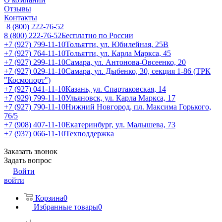
Отзывы
Контакты
8 (800) 222-76-52
8 (800) 222-76-52
Бесплатно по России
+7 (927) 799-11-10
Тольятти, ул. Юбилейная, 25В
+7 (927) 764-11-10
Тольятти, ул. Карла Маркса, 45
+7 (927) 299-11-10
Самара, ул. Антонова-Овсеенко, 20
+7 (927) 029-11-10
Самара, ул. Дыбенко, 30, секция 1-86 (ТРК
"Космопорт")
+7 (927) 041-11-10
Казань, ул. Спартаковская, 14
+7 (929) 799-11-10
Ульяновск, ул. Карла Маркса, 17
+7 (927) 790-11-10
Нижний Новгород, пл. Максима Горького,
76/5
+7 (908) 407-11-10
Екатеринбург, ул. Малышева, 73
+7 (937) 066-11-10
Техподдержка
Заказать звонок
Задать вопрос
Войти
войти
Корзина
0
Избранные товары
0