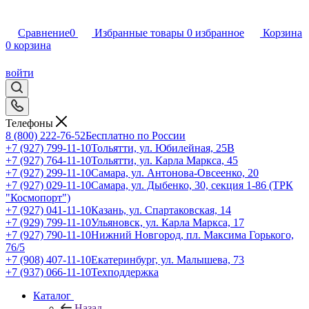
Сравнение
0
Избранные товары
0
избранное
Корзина
0
корзина
войти
Телефоны
8 (800) 222-76-52
Бесплатно по России
+7 (927) 799-11-10
Тольятти, ул. Юбилейная, 25В
+7 (927) 764-11-10
Тольятти, ул. Карла Маркса, 45
+7 (927) 299-11-10
Самара, ул. Антонова-Овсеенко, 20
+7 (927) 029-11-10
Самара, ул. Дыбенко, 30, секция 1-86 (ТРК
"Космопорт")
+7 (927) 041-11-10
Казань, ул. Спартаковская, 14
+7 (929) 799-11-10
Ульяновск, ул. Карла Маркса, 17
+7 (927) 790-11-10
Нижний Новгород, пл. Максима Горького,
76/5
+7 (908) 407-11-10
Екатеринбург, ул. Малышева, 73
+7 (937) 066-11-10
Техподдержка
Каталог
Назад