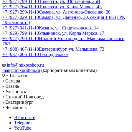
+7 (927) 799-11-10
Тольятти, ул. Юбилейная, 25В
+7 (927) 764-11-10
Тольятти, ул. Карла Маркса, 45
+7 (927) 299-11-10
Самара, ул. Антонова-Овсеенко, 20
+7 (927) 029-11-10
Самара, ул. Дыбенко, 30, секция 1-86 (ТРК
"Космопорт")
+7 (927) 041-11-10
Казань, ул. Спартаковская, 14
+7 (929) 799-11-10
Ульяновск, ул. Карла Маркса, 17
+7 (927) 790-11-10
Нижний Новгород, пл. Максима Горького,
76/5
+7 (908) 407-11-10
Екатеринбург, ул. Малышева, 73
+7 (937) 066-11-10
Техподдержка
info@mixpcshop.ru
mail@mixpcshop.ru
(корпоративным клиентам)
• Тольятти
• Самара
• Казань
• Ульяновск
• Нижний Новгород
• Екатеринбург
• Челябинск
Вконтакте
Telegram
YouTube