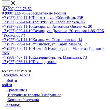
8 (800) 222-76-52
8 (800) 222-76-52
Бесплатно по России
+7 (927) 799-11-10
Тольятти, ул. Юбилейная, 25В
+7 (927) 764-11-10
Тольятти, ул. Карла Маркса, 45
+7 (927) 299-11-10
Самара, ул. Антонова-Овсеенко, 20
+7 (927) 029-11-10
Самара, ул. Дыбенко, 30, секция 1-86 (ТРК
"Космопорт")
+7 (927) 041-11-10
Казань, ул. Спартаковская, 14
+7 (929) 799-11-10
Ульяновск, ул. Карла Маркса, 17
+7 (927) 790-11-10
Нижний Новгород, пл. Максима Горького,
76/5
+7 (908) 407-11-10
Екатеринбург, ул. Малышева, 73
+7 (937) 066-11-10
Техподдержка
Бесплатно по России
Telegram
МАКС
Войти
войти
Сравнение
0
Избранные товары
0
избранное
Корзина
0
корзина
Каталог