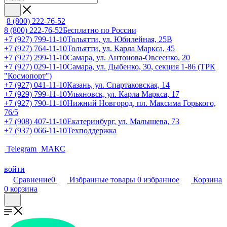
8 (800) 222-76-52
8 (800) 222-76-52
Бесплатно по России
+7 (927) 799-11-10
Тольятти, ул. Юбилейная, 25В
+7 (927) 764-11-10
Тольятти, ул. Карла Маркса, 45
+7 (927) 299-11-10
Самара, ул. Антонова-Овсеенко, 20
+7 (927) 029-11-10
Самара, ул. Дыбенко, 30, секция 1-86 (ТРК
"Космопорт")
+7 (927) 041-11-10
Казань, ул. Спартаковская, 14
+7 (929) 799-11-10
Ульяновск, ул. Карла Маркса, 17
+7 (927) 790-11-10
Нижний Новгород, пл. Максима Горького,
76/5
+7 (908) 407-11-10
Екатеринбург, ул. Малышева, 73
+7 (937) 066-11-10
Техподдержка
Telegram
МАКС
войти
Сравнение
0
Избранные товары
0
избранное
Корзина
0
корзина