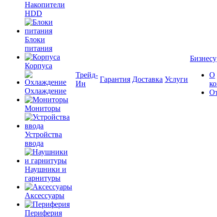
Накопители
HDD
Блоки
питания
Бизнесу
Корпуса
Трейд-
О
Гарантия
Доставка
Услуги
Ин
к
Охлаждение
О
Мониторы
Устройства
ввода
Наушники и
гарнитуры
Аксессуары
Периферия