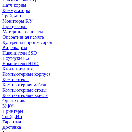
Патч-корды
Коммутаторы
Трейд-ин
Мониторы Б.У
Процессоры
Материнские платы
Оперативная память
Кулеры для процессоров
Видеокарты
Накопители SSD
Ноутбуки Б.У
Накопители HDD
Блоки питания
Компьютерные корпуса
Компьютеры
Компьютерная мебель
Компьютерные столы
Компьютерные кресла
Оргтехника
МФУ
Принтеры
Трейд-Ин
Гарантия
Доставка