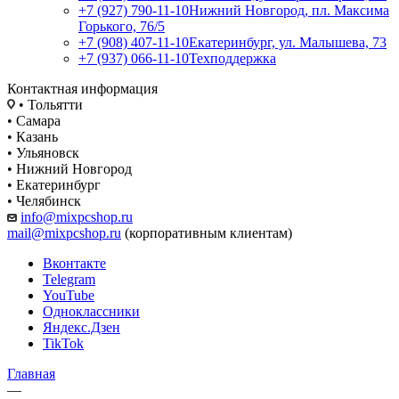
+7 (927) 790-11-10
Нижний Новгород, пл. Максима
Горького, 76/5
+7 (908) 407-11-10
Екатеринбург, ул. Малышева, 73
+7 (937) 066-11-10
Техподдержка
Контактная информация
• Тольятти
• Самара
• Казань
• Ульяновск
• Нижний Новгород
• Екатеринбург
• Челябинск
info@mixpcshop.ru
mail@mixpcshop.ru
(корпоративным клиентам)
Вконтакте
Telegram
YouTube
Одноклассники
Яндекс.Дзен
TikTok
Главная
—