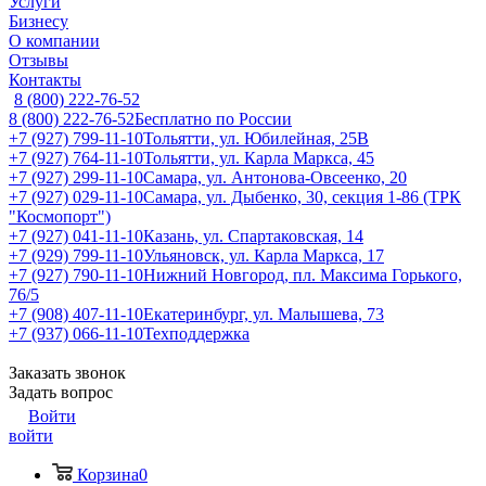
Услуги
Бизнесу
О компании
Отзывы
Контакты
8 (800) 222-76-52
8 (800) 222-76-52
Бесплатно по России
+7 (927) 799-11-10
Тольятти, ул. Юбилейная, 25В
+7 (927) 764-11-10
Тольятти, ул. Карла Маркса, 45
+7 (927) 299-11-10
Самара, ул. Антонова-Овсеенко, 20
+7 (927) 029-11-10
Самара, ул. Дыбенко, 30, секция 1-86 (ТРК
"Космопорт")
+7 (927) 041-11-10
Казань, ул. Спартаковская, 14
+7 (929) 799-11-10
Ульяновск, ул. Карла Маркса, 17
+7 (927) 790-11-10
Нижний Новгород, пл. Максима Горького,
76/5
+7 (908) 407-11-10
Екатеринбург, ул. Малышева, 73
+7 (937) 066-11-10
Техподдержка
Заказать звонок
Задать вопрос
Войти
войти
Корзина
0