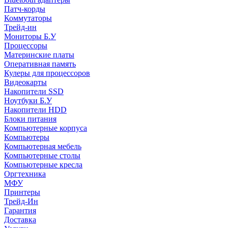
Патч-корды
Коммутаторы
Трейд-ин
Мониторы Б.У
Процессоры
Материнские платы
Оперативная память
Кулеры для процессоров
Видеокарты
Накопители SSD
Ноутбуки Б.У
Накопители HDD
Блоки питания
Компьютерные корпуса
Компьютеры
Компьютерная мебель
Компьютерные столы
Компьютерные кресла
Оргтехника
МФУ
Принтеры
Трейд-Ин
Гарантия
Доставка