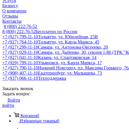
Услуги
Бизнесу
О компании
Отзывы
Контакты
8 (800) 222-76-52
8 (800) 222-76-52
Бесплатно по России
+7 (927) 799-11-10
Тольятти, ул. Юбилейная, 25В
+7 (927) 764-11-10
Тольятти, ул. Карла Маркса, 45
+7 (927) 299-11-10
Самара, ул. Антонова-Овсеенко, 20
+7 (927) 029-11-10
Самара, ул. Дыбенко, 30, секция 1-86 (ТРК "
+7 (927) 041-11-10
Казань, ул. Спартаковская, 14
+7 (929) 799-11-10
Ульяновск, ул. Карла Маркса, 17
+7 (927) 790-11-10
Нижний Новгород, пл. Максима Горького, 76
+7 (908) 407-11-10
Екатеринбург, ул. Малышева, 73
+7 (937) 066-11-10
Техподдержка
Заказать звонок
Задать вопрос
Войти
войти
Корзина
0
Избранные товары
0