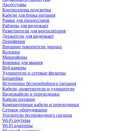
Аксессуары
Контроллеры подсветки
Кабели для блока питания
Рамки для процессоров
Райзеры для видеокарт
Разветвители для вентиляторов
Держатели для видеокарт
Периферия
Внешние накопители данных
Колонки
Микрофоны
Коврики для мышек
Веб-камеры
Удлинители и сетевые фильтры
Батарейки
Источники бесперебойного питания
Кабели, разветвители и удлинители
Видеокабели и переходники
Кабели питания
Компьютерные кабели и переходники
Сетевое оборудование
Усилители беспроводного сигнала
Wi-Fi роутеры
Wi-Fi адаптеры
Bluetooth адаптеры