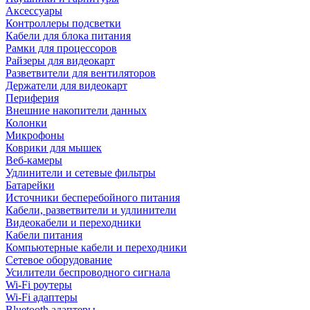
Аксессуары
Контроллеры подсветки
Кабели для блока питания
Рамки для процессоров
Райзеры для видеокарт
Разветвители для вентиляторов
Держатели для видеокарт
Периферия
Внешние накопители данных
Колонки
Микрофоны
Коврики для мышек
Веб-камеры
Удлинители и сетевые фильтры
Батарейки
Источники бесперебойного питания
Кабели, разветвители и удлинители
Видеокабели и переходники
Кабели питания
Компьютерные кабели и переходники
Сетевое оборудование
Усилители беспроводного сигнала
Wi-Fi роутеры
Wi-Fi адаптеры
Bluetooth адаптеры