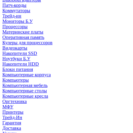
Патч-корды
Коммутаторы
Трейд-ин
Мониторы Б.У
Процессоры
Материнские платы
Оперативная память
Кулеры для процессоров
Видеокарты
Накопители SSD
Ноутбуки Б.У
Накопители HDD
Блоки питания
Компьютерные корпуса
Компьютеры
Компьютерная мебель
Компьютерные столы
Компьютерные кресла
Оргтехника
МФУ
Принтеры
Трейд-Ин
Гарантия
Доставка