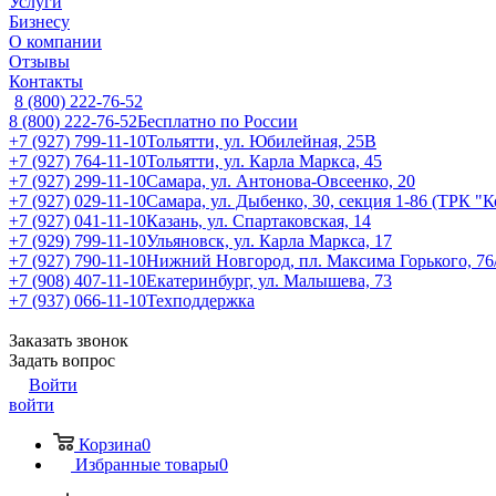
Услуги
Бизнесу
О компании
Отзывы
Контакты
8 (800) 222-76-52
8 (800) 222-76-52
Бесплатно по России
+7 (927) 799-11-10
Тольятти, ул. Юбилейная, 25В
+7 (927) 764-11-10
Тольятти, ул. Карла Маркса, 45
+7 (927) 299-11-10
Самара, ул. Антонова-Овсеенко, 20
+7 (927) 029-11-10
Самара, ул. Дыбенко, 30, секция 1-86 (ТРК "
+7 (927) 041-11-10
Казань, ул. Спартаковская, 14
+7 (929) 799-11-10
Ульяновск, ул. Карла Маркса, 17
+7 (927) 790-11-10
Нижний Новгород, пл. Максима Горького, 76
+7 (908) 407-11-10
Екатеринбург, ул. Малышева, 73
+7 (937) 066-11-10
Техподдержка
Заказать звонок
Задать вопрос
Войти
войти
Корзина
0
Избранные товары
0