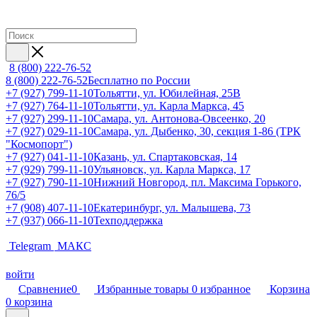
8 (800) 222-76-52
8 (800) 222-76-52
Бесплатно по России
+7 (927) 799-11-10
Тольятти, ул. Юбилейная, 25В
+7 (927) 764-11-10
Тольятти, ул. Карла Маркса, 45
+7 (927) 299-11-10
Самара, ул. Антонова-Овсеенко, 20
+7 (927) 029-11-10
Самара, ул. Дыбенко, 30, секция 1-86 (ТРК
"Космопорт")
+7 (927) 041-11-10
Казань, ул. Спартаковская, 14
+7 (929) 799-11-10
Ульяновск, ул. Карла Маркса, 17
+7 (927) 790-11-10
Нижний Новгород, пл. Максима Горького,
76/5
+7 (908) 407-11-10
Екатеринбург, ул. Малышева, 73
+7 (937) 066-11-10
Техподдержка
Telegram
МАКС
войти
Сравнение
0
Избранные товары
0
избранное
Корзина
0
корзина