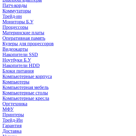
Патч-корды
Коммутаторы
Трейд-ин
Мониторы Б.У
Процессоры
Материнские платы
Оперативная память
Кулеры для процессоров
Видеокарты
Накопители SSD
Ноутбуки Б.У
Накопители HDD
Блоки питания
Компьютерные корпуса
Компьютеры
Компьютерная мебель
Компьютерные столы
Компьютерные кресла
Оргтехника
МФУ
Принтеры
Трейд-Ин
Гарантия
Доставка