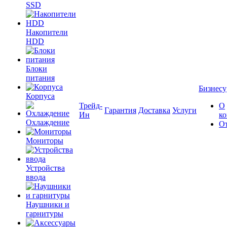
SSD
Накопители
HDD
Блоки
питания
Бизнесу
Корпуса
Трейд-
О
Гарантия
Доставка
Услуги
Ин
к
Охлаждение
О
Мониторы
Устройства
ввода
Наушники и
гарнитуры