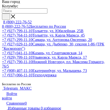
Ваш город
Колумбус
8 (800) 222-76-52
8 (800) 222-76-52
Бесплатно по России
+7 (927) 799-11-10
Тольятти, ул. Юбилейная, 25В
+7 (927) 764-11-10
Тольятти, ул. Карла Маркса, 45
+7 (927) 299-11-10
Самара, ул. Антонова-Овсеенко, 20
+7 (927) 029-11-10
Самара, ул. Дыбенко, 30, секция 1-86 (ТРК
"Космопорт")
+7 (927) 041-11-10
Казань, ул. Спартаковская, 14
+7 (929) 799-11-10
Ульяновск, ул. Карла Маркса, 17
+7 (927) 790-11-10
Нижний Новгород, пл. Максима Горького,
76/5
+7 (908) 407-11-10
Екатеринбург, ул. Малышева, 73
+7 (937) 066-11-10
Техподдержка
Бесплатно по России
Telegram
МАКС
Войти
войти
Сравнение
0
Избранные товары
0
избранное