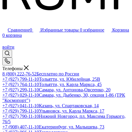
Сравнение
0
Избранные товары
0
избранное
Корзина
0
корзина
войти
Телефоны
8 (800) 222-76-52
Бесплатно по России
+7 (927) 799-11-10
Тольятти, ул. Юбилейная, 25В
+7 (927) 764-11-10
Тольятти, ул. Карла Маркса, 45
+7 (927) 299-11-10
Самара, ул. Антонова-Овсеенко, 20
+7 (927) 029-11-10
Самара, ул. Дыбенко, 30, секция 1-86 (ТРК
"Космопорт")
+7 (927) 041-11-10
Казань, ул. Спартаковская, 14
+7 (929) 799-11-10
Ульяновск, ул. Карла Маркса, 17
+7 (927) 790-11-10
Нижний Новгород, пл. Максима Горького,
76/5
+7 (908) 407-11-10
Екатеринбург, ул. Малышева, 73