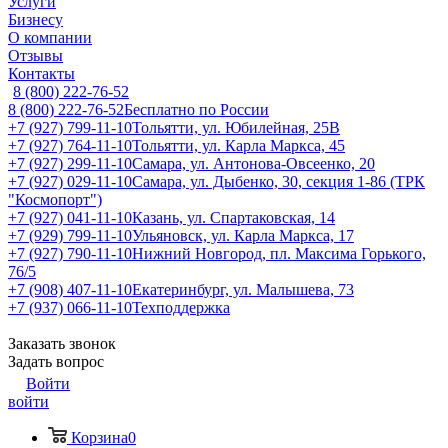
Услуги
Бизнесу
О компании
Отзывы
Контакты
8 (800) 222-76-52
8 (800) 222-76-52
Бесплатно по России
+7 (927) 799-11-10
Тольятти, ул. Юбилейная, 25В
+7 (927) 764-11-10
Тольятти, ул. Карла Маркса, 45
+7 (927) 299-11-10
Самара, ул. Антонова-Овсеенко, 20
+7 (927) 029-11-10
Самара, ул. Дыбенко, 30, секция 1-86 (ТРК
"Космопорт")
+7 (927) 041-11-10
Казань, ул. Спартаковская, 14
+7 (929) 799-11-10
Ульяновск, ул. Карла Маркса, 17
+7 (927) 790-11-10
Нижний Новгород, пл. Максима Горького,
76/5
+7 (908) 407-11-10
Екатеринбург, ул. Малышева, 73
+7 (937) 066-11-10
Техподдержка
Заказать звонок
Задать вопрос
Войти
войти
Корзина
0