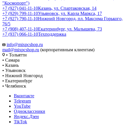
"Космопорт")
+7 (927) 041-11-10
Казань, ул. Спартаковская, 14
+7 (929) 799-11-10
Ульяновск, ул. Карла Маркса, 17
+7 (927) 790-11-10
Нижний Новгород, пл. Максима Горького,
76/5
+7 (908) 407-11-10
Екатеринбург, ул. Малышева, 73
+7 (937) 066-11-10
Техподдержка
info@mixpcshop.ru
mail@mixpcshop.ru
(корпоративным клиентам)
• Тольятти
• Самара
• Казань
• Ульяновск
• Нижний Новгород
• Екатеринбург
• Челябинск
Вконтакте
Telegram
YouTube
Одноклассники
Яндекс.Дзен
TikTok