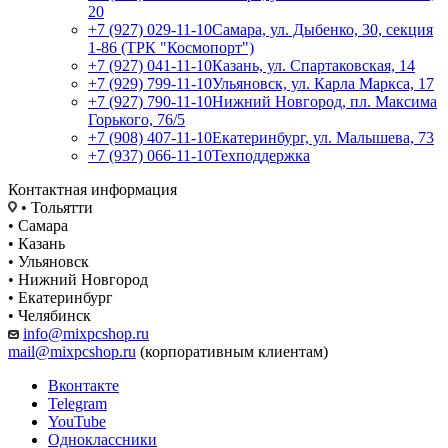
20
+7 (927) 029-11-10
Самара, ул. Дыбенко, 30, секция
1-86 (ТРК "Космопорт")
+7 (927) 041-11-10
Казань, ул. Спартаковская, 14
+7 (929) 799-11-10
Ульяновск, ул. Карла Маркса, 17
+7 (927) 790-11-10
Нижний Новгород, пл. Максима
Горького, 76/5
+7 (908) 407-11-10
Екатеринбург, ул. Малышева, 73
+7 (937) 066-11-10
Техподдержка
Контактная информация
• Тольятти
• Самара
• Казань
• Ульяновск
• Нижний Новгород
• Екатеринбург
• Челябинск
info@mixpcshop.ru
mail@mixpcshop.ru
(корпоративным клиентам)
Вконтакте
Telegram
YouTube
Одноклассники