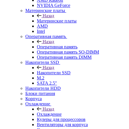
AMD Radeon
NVIDIA GeForce
Материнские платы
Назад
Материнские платы
AMD
Intel
Оперативная память
Назад
Оперативная память
Оперативная память SO-DIMM
Оперативная память DIMM
Накопители SSD
Назад
Накопители SSD
M.2
SATA 2.5"
Накопители HDD
Блоки питания
Корпуса
Охлаждение
Назад
Охлаждение
Кулеры для процессоров
Вентиляторы для корпуса