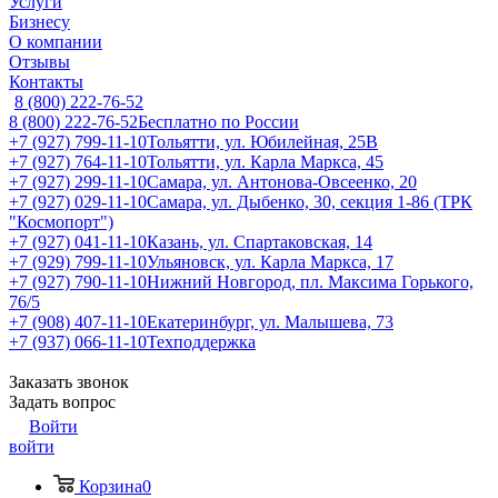
Услуги
Бизнесу
О компании
Отзывы
Контакты
8 (800) 222-76-52
8 (800) 222-76-52
Бесплатно по России
+7 (927) 799-11-10
Тольятти, ул. Юбилейная, 25В
+7 (927) 764-11-10
Тольятти, ул. Карла Маркса, 45
+7 (927) 299-11-10
Самара, ул. Антонова-Овсеенко, 20
+7 (927) 029-11-10
Самара, ул. Дыбенко, 30, секция 1-86 (ТРК
"Космопорт")
+7 (927) 041-11-10
Казань, ул. Спартаковская, 14
+7 (929) 799-11-10
Ульяновск, ул. Карла Маркса, 17
+7 (927) 790-11-10
Нижний Новгород, пл. Максима Горького,
76/5
+7 (908) 407-11-10
Екатеринбург, ул. Малышева, 73
+7 (937) 066-11-10
Техподдержка
Заказать звонок
Задать вопрос
Войти
войти
Корзина
0