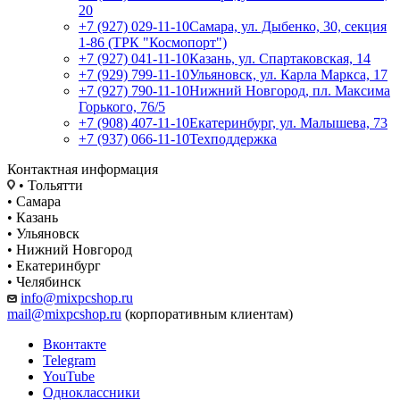
20
+7 (927) 029-11-10
Самара, ул. Дыбенко, 30, секция
1-86 (ТРК "Космопорт")
+7 (927) 041-11-10
Казань, ул. Спартаковская, 14
+7 (929) 799-11-10
Ульяновск, ул. Карла Маркса, 17
+7 (927) 790-11-10
Нижний Новгород, пл. Максима
Горького, 76/5
+7 (908) 407-11-10
Екатеринбург, ул. Малышева, 73
+7 (937) 066-11-10
Техподдержка
Контактная информация
• Тольятти
• Самара
• Казань
• Ульяновск
• Нижний Новгород
• Екатеринбург
• Челябинск
info@mixpcshop.ru
mail@mixpcshop.ru
(корпоративным клиентам)
Вконтакте
Telegram
YouTube
Одноклассники