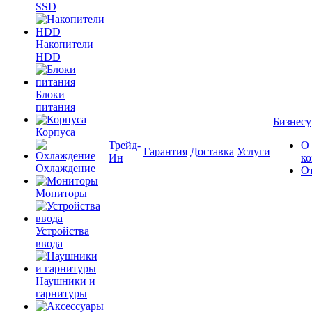
SSD
Накопители
HDD
Блоки
питания
Бизнесу
Корпуса
Трейд-
О
Гарантия
Доставка
Услуги
Ин
к
Охлаждение
О
Мониторы
Устройства
ввода
Наушники и
гарнитуры