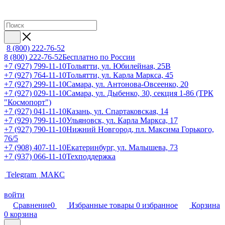
8 (800) 222-76-52
8 (800) 222-76-52
Бесплатно по России
+7 (927) 799-11-10
Тольятти, ул. Юбилейная, 25В
+7 (927) 764-11-10
Тольятти, ул. Карла Маркса, 45
+7 (927) 299-11-10
Самара, ул. Антонова-Овсеенко, 20
+7 (927) 029-11-10
Самара, ул. Дыбенко, 30, секция 1-86 (ТРК
"Космопорт")
+7 (927) 041-11-10
Казань, ул. Спартаковская, 14
+7 (929) 799-11-10
Ульяновск, ул. Карла Маркса, 17
+7 (927) 790-11-10
Нижний Новгород, пл. Максима Горького,
76/5
+7 (908) 407-11-10
Екатеринбург, ул. Малышева, 73
+7 (937) 066-11-10
Техподдержка
Telegram
МАКС
войти
Сравнение
0
Избранные товары
0
избранное
Корзина
0
корзина