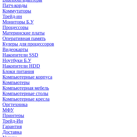
Патч-корды
Коммутаторы
Трейд-ин
Мониторы Б.У
Процессоры
Материнские платы
Оперативная память
Кулеры для процессоров
Видеокарты
Накопители SSD
Ноутбуки Б.У
Накопители HDD
Блоки питания
Компьютерные корпуса
Компьютеры
Компьютерная мебель
Компьютерные столы
Компьютерные кресла
Оргтехника
МФУ
Принтеры
Трейд-Ин
Гарантия
Доставка