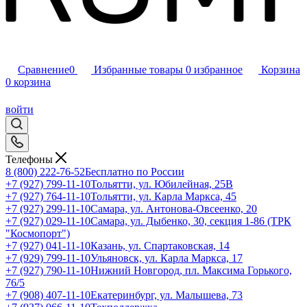
Сравнение
0
Избранные товары
0
избранное
Корзина
0
корзина
войти
Телефоны
8 (800) 222-76-52
Бесплатно по России
+7 (927) 799-11-10
Тольятти, ул. Юбилейная, 25В
+7 (927) 764-11-10
Тольятти, ул. Карла Маркса, 45
+7 (927) 299-11-10
Самара, ул. Антонова-Овсеенко, 20
+7 (927) 029-11-10
Самара, ул. Дыбенко, 30, секция 1-86 (ТРК
"Космопорт")
+7 (927) 041-11-10
Казань, ул. Спартаковская, 14
+7 (929) 799-11-10
Ульяновск, ул. Карла Маркса, 17
+7 (927) 790-11-10
Нижний Новгород, пл. Максима Горького,
76/5
+7 (908) 407-11-10
Екатеринбург, ул. Малышева, 73