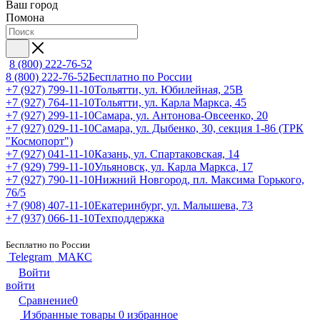
Ваш город
Помона
8 (800) 222-76-52
8 (800) 222-76-52
Бесплатно по России
+7 (927) 799-11-10
Тольятти, ул. Юбилейная, 25В
+7 (927) 764-11-10
Тольятти, ул. Карла Маркса, 45
+7 (927) 299-11-10
Самара, ул. Антонова-Овсеенко, 20
+7 (927) 029-11-10
Самара, ул. Дыбенко, 30, секция 1-86 (ТРК
"Космопорт")
+7 (927) 041-11-10
Казань, ул. Спартаковская, 14
+7 (929) 799-11-10
Ульяновск, ул. Карла Маркса, 17
+7 (927) 790-11-10
Нижний Новгород, пл. Максима Горького,
76/5
+7 (908) 407-11-10
Екатеринбург, ул. Малышева, 73
+7 (937) 066-11-10
Техподдержка
Бесплатно по России
Telegram
МАКС
Войти
войти
Сравнение
0
Избранные товары
0
избранное