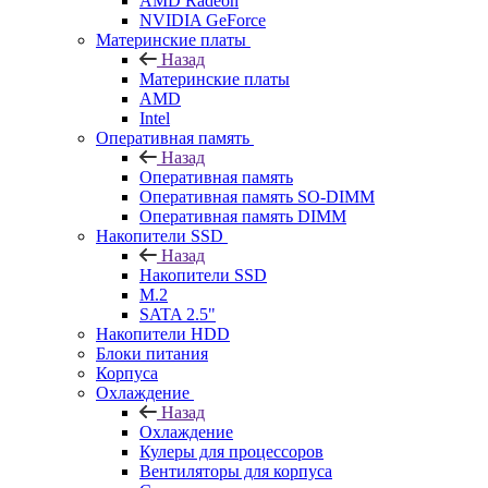
AMD Radeon
NVIDIA GeForce
Материнские платы
Назад
Материнские платы
AMD
Intel
Оперативная память
Назад
Оперативная память
Оперативная память SO-DIMM
Оперативная память DIMM
Накопители SSD
Назад
Накопители SSD
M.2
SATA 2.5"
Накопители HDD
Блоки питания
Корпуса
Охлаждение
Назад
Охлаждение
Кулеры для процессоров
Вентиляторы для корпуса