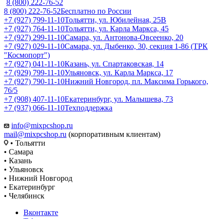
8 (800) 222-76-52
8 (800) 222-76-52
Бесплатно по России
+7 (927) 799-11-10
Тольятти, ул. Юбилейная, 25В
+7 (927) 764-11-10
Тольятти, ул. Карла Маркса, 45
+7 (927) 299-11-10
Самара, ул. Антонова-Овсеенко, 20
+7 (927) 029-11-10
Самара, ул. Дыбенко, 30, секция 1-86 (ТРК
"Космопорт")
+7 (927) 041-11-10
Казань, ул. Спартаковская, 14
+7 (929) 799-11-10
Ульяновск, ул. Карла Маркса, 17
+7 (927) 790-11-10
Нижний Новгород, пл. Максима Горького,
76/5
+7 (908) 407-11-10
Екатеринбург, ул. Малышева, 73
+7 (937) 066-11-10
Техподдержка
info@mixpcshop.ru
mail@mixpcshop.ru
(корпоративным клиентам)
• Тольятти
• Самара
• Казань
• Ульяновск
• Нижний Новгород
• Екатеринбург
• Челябинск
Вконтакте