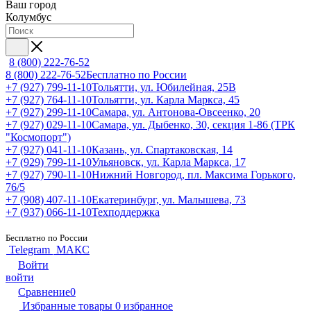
Ваш город
Колумбус
8 (800) 222-76-52
8 (800) 222-76-52
Бесплатно по России
+7 (927) 799-11-10
Тольятти, ул. Юбилейная, 25В
+7 (927) 764-11-10
Тольятти, ул. Карла Маркса, 45
+7 (927) 299-11-10
Самара, ул. Антонова-Овсеенко, 20
+7 (927) 029-11-10
Самара, ул. Дыбенко, 30, секция 1-86 (ТРК
"Космопорт")
+7 (927) 041-11-10
Казань, ул. Спартаковская, 14
+7 (929) 799-11-10
Ульяновск, ул. Карла Маркса, 17
+7 (927) 790-11-10
Нижний Новгород, пл. Максима Горького,
76/5
+7 (908) 407-11-10
Екатеринбург, ул. Малышева, 73
+7 (937) 066-11-10
Техподдержка
Бесплатно по России
Telegram
МАКС
Войти
войти
Сравнение
0
Избранные товары
0
избранное