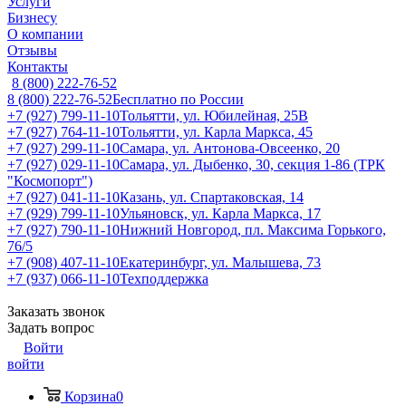
Услуги
Бизнесу
О компании
Отзывы
Контакты
8 (800) 222-76-52
8 (800) 222-76-52
Бесплатно по России
+7 (927) 799-11-10
Тольятти, ул. Юбилейная, 25В
+7 (927) 764-11-10
Тольятти, ул. Карла Маркса, 45
+7 (927) 299-11-10
Самара, ул. Антонова-Овсеенко, 20
+7 (927) 029-11-10
Самара, ул. Дыбенко, 30, секция 1-86 (ТРК
"Космопорт")
+7 (927) 041-11-10
Казань, ул. Спартаковская, 14
+7 (929) 799-11-10
Ульяновск, ул. Карла Маркса, 17
+7 (927) 790-11-10
Нижний Новгород, пл. Максима Горького,
76/5
+7 (908) 407-11-10
Екатеринбург, ул. Малышева, 73
+7 (937) 066-11-10
Техподдержка
Заказать звонок
Задать вопрос
Войти
войти
Корзина
0