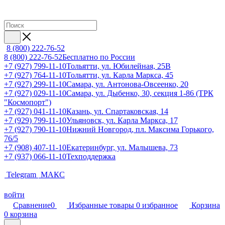
8 (800) 222-76-52
8 (800) 222-76-52
Бесплатно по России
+7 (927) 799-11-10
Тольятти, ул. Юбилейная, 25В
+7 (927) 764-11-10
Тольятти, ул. Карла Маркса, 45
+7 (927) 299-11-10
Самара, ул. Антонова-Овсеенко, 20
+7 (927) 029-11-10
Самара, ул. Дыбенко, 30, секция 1-86 (ТРК
"Космопорт")
+7 (927) 041-11-10
Казань, ул. Спартаковская, 14
+7 (929) 799-11-10
Ульяновск, ул. Карла Маркса, 17
+7 (927) 790-11-10
Нижний Новгород, пл. Максима Горького,
76/5
+7 (908) 407-11-10
Екатеринбург, ул. Малышева, 73
+7 (937) 066-11-10
Техподдержка
Telegram
МАКС
войти
Сравнение
0
Избранные товары
0
избранное
Корзина
0
корзина