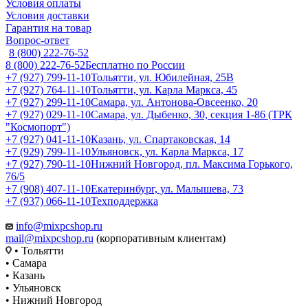
Условия оплаты
Условия доставки
Гарантия на товар
Вопрос-ответ
8 (800) 222-76-52
8 (800) 222-76-52
Бесплатно по России
+7 (927) 799-11-10
Тольятти, ул. Юбилейная, 25В
+7 (927) 764-11-10
Тольятти, ул. Карла Маркса, 45
+7 (927) 299-11-10
Самара, ул. Антонова-Овсеенко, 20
+7 (927) 029-11-10
Самара, ул. Дыбенко, 30, секция 1-86 (ТРК
"Космопорт")
+7 (927) 041-11-10
Казань, ул. Спартаковская, 14
+7 (929) 799-11-10
Ульяновск, ул. Карла Маркса, 17
+7 (927) 790-11-10
Нижний Новгород, пл. Максима Горького,
76/5
+7 (908) 407-11-10
Екатеринбург, ул. Малышева, 73
+7 (937) 066-11-10
Техподдержка
info@mixpcshop.ru
mail@mixpcshop.ru
(корпоративным клиентам)
• Тольятти
• Самара
• Казань
• Ульяновск
• Нижний Новгород