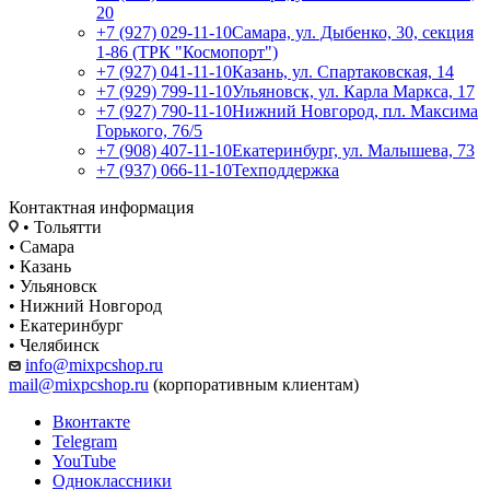
20
+7 (927) 029-11-10
Самара, ул. Дыбенко, 30, секция
1-86 (ТРК "Космопорт")
+7 (927) 041-11-10
Казань, ул. Спартаковская, 14
+7 (929) 799-11-10
Ульяновск, ул. Карла Маркса, 17
+7 (927) 790-11-10
Нижний Новгород, пл. Максима
Горького, 76/5
+7 (908) 407-11-10
Екатеринбург, ул. Малышева, 73
+7 (937) 066-11-10
Техподдержка
Контактная информация
• Тольятти
• Самара
• Казань
• Ульяновск
• Нижний Новгород
• Екатеринбург
• Челябинск
info@mixpcshop.ru
mail@mixpcshop.ru
(корпоративным клиентам)
Вконтакте
Telegram
YouTube
Одноклассники