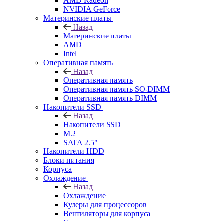
AMD Radeon
NVIDIA GeForce
Материнские платы
Назад
Материнские платы
AMD
Intel
Оперативная память
Назад
Оперативная память
Оперативная память SO-DIMM
Оперативная память DIMM
Накопители SSD
Назад
Накопители SSD
M.2
SATA 2.5"
Накопители HDD
Блоки питания
Корпуса
Охлаждение
Назад
Охлаждение
Кулеры для процессоров
Вентиляторы для корпуса