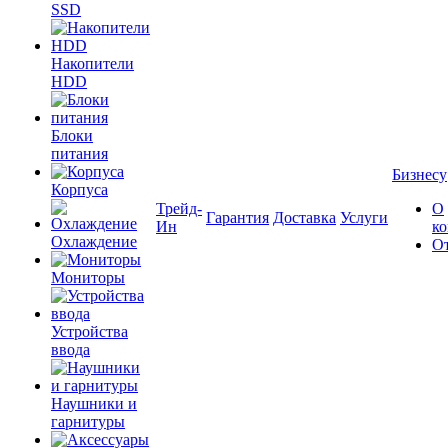
SSD
Накопители
HDD
Блоки
питания
Бизнесу
Корпуса
Трейд-
О
Гарантия
Доставка
Услуги
Ин
к
Охлаждение
О
Мониторы
Устройства
ввода
Наушники и
гарнитуры