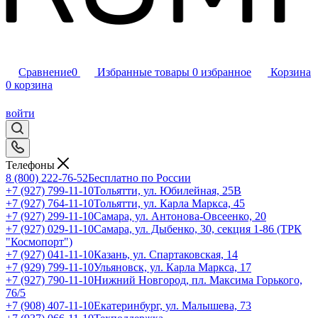
Сравнение
0
Избранные товары
0
избранное
Корзина
0
корзина
войти
Телефоны
8 (800) 222-76-52
Бесплатно по России
+7 (927) 799-11-10
Тольятти, ул. Юбилейная, 25В
+7 (927) 764-11-10
Тольятти, ул. Карла Маркса, 45
+7 (927) 299-11-10
Самара, ул. Антонова-Овсеенко, 20
+7 (927) 029-11-10
Самара, ул. Дыбенко, 30, секция 1-86 (ТРК
"Космопорт")
+7 (927) 041-11-10
Казань, ул. Спартаковская, 14
+7 (929) 799-11-10
Ульяновск, ул. Карла Маркса, 17
+7 (927) 790-11-10
Нижний Новгород, пл. Максима Горького,
76/5
+7 (908) 407-11-10
Екатеринбург, ул. Малышева, 73