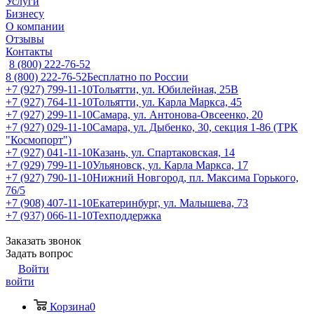
Услуги
Бизнесу
О компании
Отзывы
Контакты
8 (800) 222-76-52
8 (800) 222-76-52
Бесплатно по России
+7 (927) 799-11-10
Тольятти, ул. Юбилейная, 25В
+7 (927) 764-11-10
Тольятти, ул. Карла Маркса, 45
+7 (927) 299-11-10
Самара, ул. Антонова-Овсеенко, 20
+7 (927) 029-11-10
Самара, ул. Дыбенко, 30, секция 1-86 (ТРК
"Космопорт")
+7 (927) 041-11-10
Казань, ул. Спартаковская, 14
+7 (929) 799-11-10
Ульяновск, ул. Карла Маркса, 17
+7 (927) 790-11-10
Нижний Новгород, пл. Максима Горького,
76/5
+7 (908) 407-11-10
Екатеринбург, ул. Малышева, 73
+7 (937) 066-11-10
Техподдержка
Заказать звонок
Задать вопрос
Войти
войти
Корзина
0