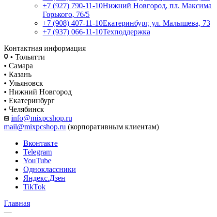
+7 (927) 790-11-10
Нижний Новгород, пл. Максима
Горького, 76/5
+7 (908) 407-11-10
Екатеринбург, ул. Малышева, 73
+7 (937) 066-11-10
Техподдержка
Контактная информация
• Тольятти
• Самара
• Казань
• Ульяновск
• Нижний Новгород
• Екатеринбург
• Челябинск
info@mixpcshop.ru
mail@mixpcshop.ru
(корпоративным клиентам)
Вконтакте
Telegram
YouTube
Одноклассники
Яндекс.Дзен
TikTok
Главная
—