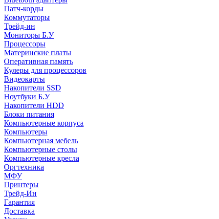
Патч-корды
Коммутаторы
Трейд-ин
Мониторы Б.У
Процессоры
Материнские платы
Оперативная память
Кулеры для процессоров
Видеокарты
Накопители SSD
Ноутбуки Б.У
Накопители HDD
Блоки питания
Компьютерные корпуса
Компьютеры
Компьютерная мебель
Компьютерные столы
Компьютерные кресла
Оргтехника
МФУ
Принтеры
Трейд-Ин
Гарантия
Доставка