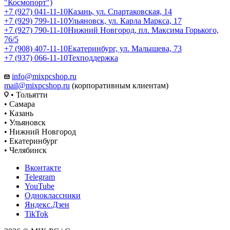
"Космопорт")
+7 (927) 041-11-10
Казань, ул. Спартаковская, 14
+7 (929) 799-11-10
Ульяновск, ул. Карла Маркса, 17
+7 (927) 790-11-10
Нижний Новгород, пл. Максима Горького,
76/5
+7 (908) 407-11-10
Екатеринбург, ул. Малышева, 73
+7 (937) 066-11-10
Техподдержка
info@mixpcshop.ru
mail@mixpcshop.ru
(корпоративным клиентам)
• Тольятти
• Самара
• Казань
• Ульяновск
• Нижний Новгород
• Екатеринбург
• Челябинск
Вконтакте
Telegram
YouTube
Одноклассники
Яндекс.Дзен
TikTok