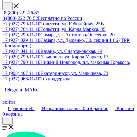
8 (800) 222-76-52
8 (800) 222-76-52
Бесплатно по России
+7 (927) 799-11-10
Тольятти, ул. Юбилейная, 25В
+7 (927) 764-11-10
Тольятти, ул. Карла Маркса, 45
+7 (927) 299-11-10
Самара, ул. Антонова-Овсеенко, 20
+7 (927) 029-11-10
Самара, ул. Дыбенко, 30, секция 1-86 (ТРК
"Космопорт")
+7 (927) 041-11-10
Казань, ул. Спартаковская, 14
+7 (929) 799-11-10
Ульяновск, ул. Карла Маркса, 17
+7 (927) 790-11-10
Нижний Новгород, пл. Максима Горького,
76/5
+7 (908) 407-11-10
Екатеринбург, ул. Малышева, 73
+7 (937) 066-11-10
Техподдержка
Telegram
МАКС
войти
Сравнение
0
Избранные товары
0
избранное
Корзина
0
корзина