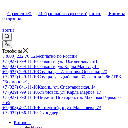
Сравнение
0
Избранные товары
0
избранное
Корзина
0
корзина
войти
Телефоны
8 (800) 222-76-52
Бесплатно по России
+7 (927) 799-11-10
Тольятти, ул. Юбилейная, 25В
+7 (927) 764-11-10
Тольятти, ул. Карла Маркса, 45
+7 (927) 299-11-10
Самара, ул. Антонова-Овсеенко, 20
+7 (927) 029-11-10
Самара, ул. Дыбенко, 30, секция 1-86 (ТРК
"Космопорт")
+7 (927) 041-11-10
Казань, ул. Спартаковская, 14
+7 (929) 799-11-10
Ульяновск, ул. Карла Маркса, 17
+7 (927) 790-11-10
Нижний Новгород, пл. Максима Горького,
76/5
+7 (908) 407-11-10
Екатеринбург, ул. Малышева, 73
+7 (937) 066-11-10
Техподдержка
Каталог
Назад