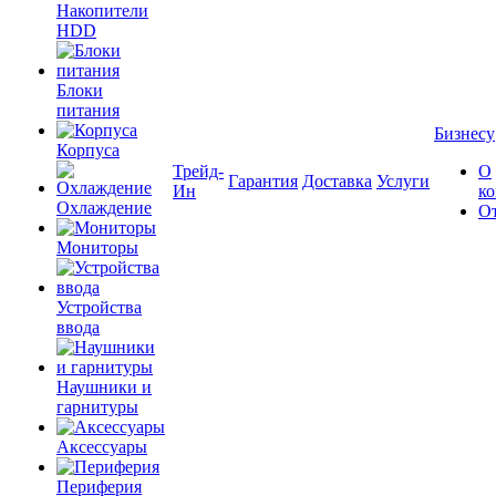
Накопители
HDD
Блоки
питания
Бизнесу
Корпуса
Трейд-
О
Гарантия
Доставка
Услуги
Ин
к
Охлаждение
О
Мониторы
Устройства
ввода
Наушники и
гарнитуры
Аксессуары
Периферия