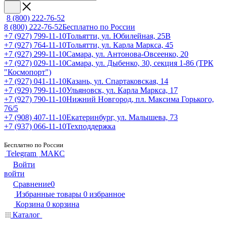
8 (800) 222-76-52
8 (800) 222-76-52
Бесплатно по России
+7 (927) 799-11-10
Тольятти, ул. Юбилейная, 25В
+7 (927) 764-11-10
Тольятти, ул. Карла Маркса, 45
+7 (927) 299-11-10
Самара, ул. Антонова-Овсеенко, 20
+7 (927) 029-11-10
Самара, ул. Дыбенко, 30, секция 1-86 (ТРК
"Космопорт")
+7 (927) 041-11-10
Казань, ул. Спартаковская, 14
+7 (929) 799-11-10
Ульяновск, ул. Карла Маркса, 17
+7 (927) 790-11-10
Нижний Новгород, пл. Максима Горького,
76/5
+7 (908) 407-11-10
Екатеринбург, ул. Малышева, 73
+7 (937) 066-11-10
Техподдержка
Бесплатно по России
Telegram
МАКС
Войти
войти
Сравнение
0
Избранные товары
0
избранное
Корзина
0
корзина
Каталог