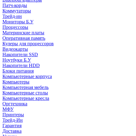
Патч-корды
Коммутаторы
Трейд-ин
Мониторы Б.У
Процессоры
Материнские платы
Оперативная память
Кулеры для процессоров
Видеокарты
Накопители SSD
Ноутбуки Б.У
Накопители HDD
Блоки питания
Компьютерные корпуса
Компьютеры
Компьютерная мебель
Компьютерные столы
Компьютерные кресла
Оргтехника
МФУ
Принтеры
Трейд-Ин
Гарантия
Доставка