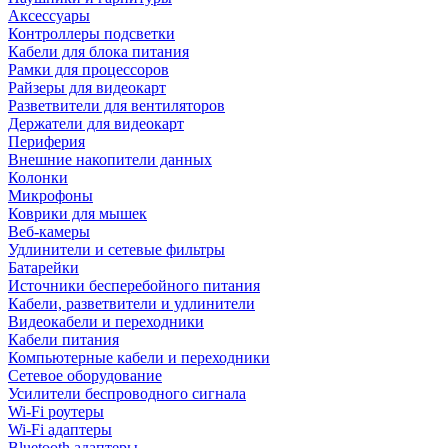
Аксессуары
Контроллеры подсветки
Кабели для блока питания
Рамки для процессоров
Райзеры для видеокарт
Разветвители для вентиляторов
Держатели для видеокарт
Периферия
Внешние накопители данных
Колонки
Микрофоны
Коврики для мышек
Веб-камеры
Удлинители и сетевые фильтры
Батарейки
Источники бесперебойного питания
Кабели, разветвители и удлинители
Видеокабели и переходники
Кабели питания
Компьютерные кабели и переходники
Сетевое оборудование
Усилители беспроводного сигнала
Wi-Fi роутеры
Wi-Fi адаптеры
Bluetooth адаптеры