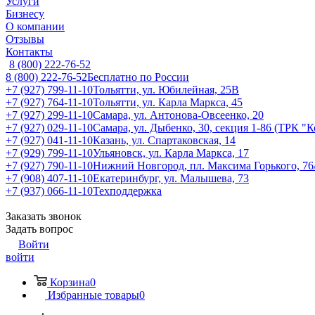
Услуги
Бизнесу
О компании
Отзывы
Контакты
8 (800) 222-76-52
8 (800) 222-76-52
Бесплатно по России
+7 (927) 799-11-10
Тольятти, ул. Юбилейная, 25В
+7 (927) 764-11-10
Тольятти, ул. Карла Маркса, 45
+7 (927) 299-11-10
Самара, ул. Антонова-Овсеенко, 20
+7 (927) 029-11-10
Самара, ул. Дыбенко, 30, секция 1-86 (ТРК "
+7 (927) 041-11-10
Казань, ул. Спартаковская, 14
+7 (929) 799-11-10
Ульяновск, ул. Карла Маркса, 17
+7 (927) 790-11-10
Нижний Новгород, пл. Максима Горького, 76
+7 (908) 407-11-10
Екатеринбург, ул. Малышева, 73
+7 (937) 066-11-10
Техподдержка
Заказать звонок
Задать вопрос
Войти
войти
Корзина
0
Избранные товары
0