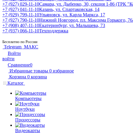
+7 (927) 029-11-10
Самара, ул. Дыбенко, 30, секция 1-86 (ТРК "
+7 (927) 041-11-10
Казань, ул. Спартаковская, 14
+7 (929) 799-11-10
Ульяновск, ул. Карла Маркса, 17
+7 (927) 790-11-10
Нижний Новгород, пл. Максима Горького, 76
+7 (908) 407-11-10
Екатеринбург, ул. Малышева, 73
+7 (937) 066-11-10
Техподдержка
Бесплатно по России
Telegram
МАКС
Войти
войти
Сравнение
0
Избранные товары
0
избранное
Корзина
0
корзина
Каталог
Компьютеры
Ноутбуки
Процессоры
Видеокарты