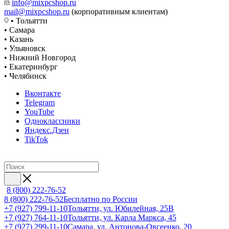
info@mixpcshop.ru
mail@mixpcshop.ru
(корпоративным клиентам)
• Тольятти
• Самара
• Казань
• Ульяновск
• Нижний Новгород
• Екатеринбург
• Челябинск
Вконтакте
Telegram
YouTube
Одноклассники
Яндекс.Дзен
TikTok
8 (800) 222-76-52
8 (800) 222-76-52
Бесплатно по России
+7 (927) 799-11-10
Тольятти, ул. Юбилейная, 25В
+7 (927) 764-11-10
Тольятти, ул. Карла Маркса, 45
+7 (927) 299-11-10
Самара, ул. Антонова-Овсеенко, 20