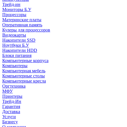
Трейд-ин
Мониторы Б.У
Процессоры
Материнские платы
Оперативная память
Кулеры для процессоров
Видеокарты
Накопители SSD
Ноутбуки Б.У
Накопители HDD
Блоки питания
Компьютерные корпуса
Компьютеры
Компьютерная мебель
Компьютерные столы
Компьютерные кресла
Оргтехника
МФУ
Принтеры
Трейд-Ин
Гарантия
Доставка
Услуги
Бизнесу
О компании