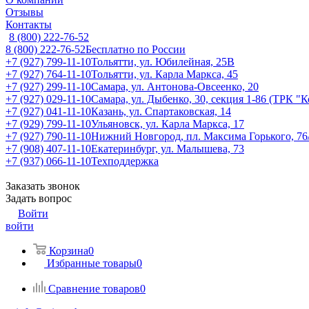
Отзывы
Контакты
8 (800) 222-76-52
8 (800) 222-76-52
Бесплатно по России
+7 (927) 799-11-10
Тольятти, ул. Юбилейная, 25В
+7 (927) 764-11-10
Тольятти, ул. Карла Маркса, 45
+7 (927) 299-11-10
Самара, ул. Антонова-Овсеенко, 20
+7 (927) 029-11-10
Самара, ул. Дыбенко, 30, секция 1-86 (ТРК "
+7 (927) 041-11-10
Казань, ул. Спартаковская, 14
+7 (929) 799-11-10
Ульяновск, ул. Карла Маркса, 17
+7 (927) 790-11-10
Нижний Новгород, пл. Максима Горького, 76
+7 (908) 407-11-10
Екатеринбург, ул. Малышева, 73
+7 (937) 066-11-10
Техподдержка
Заказать звонок
Задать вопрос
Войти
войти
Корзина
0
Избранные товары
0
Сравнение товаров
0