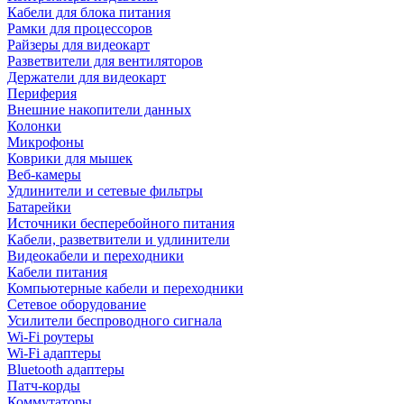
Кабели для блока питания
Рамки для процессоров
Райзеры для видеокарт
Разветвители для вентиляторов
Держатели для видеокарт
Периферия
Внешние накопители данных
Колонки
Микрофоны
Коврики для мышек
Веб-камеры
Удлинители и сетевые фильтры
Батарейки
Источники бесперебойного питания
Кабели, разветвители и удлинители
Видеокабели и переходники
Кабели питания
Компьютерные кабели и переходники
Сетевое оборудование
Усилители беспроводного сигнала
Wi-Fi роутеры
Wi-Fi адаптеры
Bluetooth адаптеры
Патч-корды
Коммутаторы