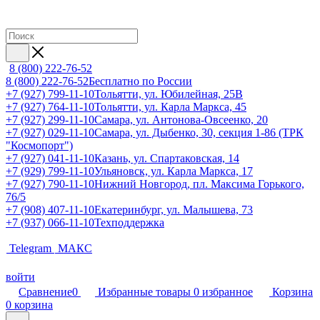
8 (800) 222-76-52
8 (800) 222-76-52
Бесплатно по России
+7 (927) 799-11-10
Тольятти, ул. Юбилейная, 25В
+7 (927) 764-11-10
Тольятти, ул. Карла Маркса, 45
+7 (927) 299-11-10
Самара, ул. Антонова-Овсеенко, 20
+7 (927) 029-11-10
Самара, ул. Дыбенко, 30, секция 1-86 (ТРК
"Космопорт")
+7 (927) 041-11-10
Казань, ул. Спартаковская, 14
+7 (929) 799-11-10
Ульяновск, ул. Карла Маркса, 17
+7 (927) 790-11-10
Нижний Новгород, пл. Максима Горького,
76/5
+7 (908) 407-11-10
Екатеринбург, ул. Малышева, 73
+7 (937) 066-11-10
Техподдержка
Telegram
МАКС
войти
Сравнение
0
Избранные товары
0
избранное
Корзина
0
корзина