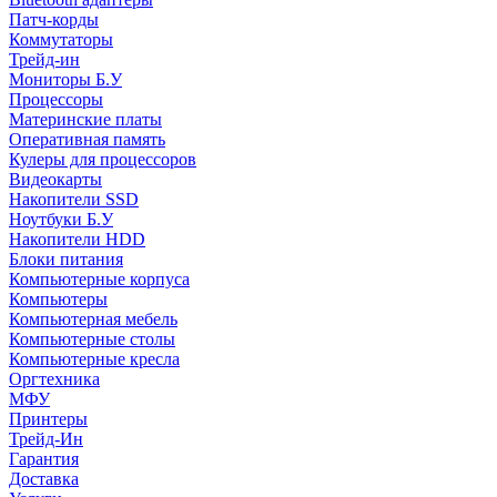
Патч-корды
Коммутаторы
Трейд-ин
Мониторы Б.У
Процессоры
Материнские платы
Оперативная память
Кулеры для процессоров
Видеокарты
Накопители SSD
Ноутбуки Б.У
Накопители HDD
Блоки питания
Компьютерные корпуса
Компьютеры
Компьютерная мебель
Компьютерные столы
Компьютерные кресла
Оргтехника
МФУ
Принтеры
Трейд-Ин
Гарантия
Доставка