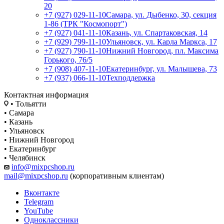
20
+7 (927) 029-11-10
Самара, ул. Дыбенко, 30, секция
1-86 (ТРК "Космопорт")
+7 (927) 041-11-10
Казань, ул. Спартаковская, 14
+7 (929) 799-11-10
Ульяновск, ул. Карла Маркса, 17
+7 (927) 790-11-10
Нижний Новгород, пл. Максима
Горького, 76/5
+7 (908) 407-11-10
Екатеринбург, ул. Малышева, 73
+7 (937) 066-11-10
Техподдержка
Контактная информация
• Тольятти
• Самара
• Казань
• Ульяновск
• Нижний Новгород
• Екатеринбург
• Челябинск
info@mixpcshop.ru
mail@mixpcshop.ru
(корпоративным клиентам)
Вконтакте
Telegram
YouTube
Одноклассники