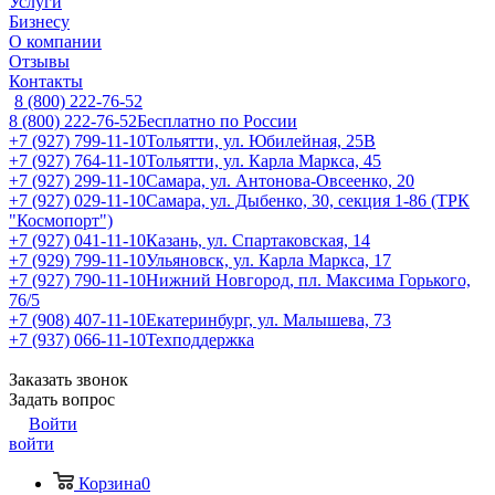
Услуги
Бизнесу
О компании
Отзывы
Контакты
8 (800) 222-76-52
8 (800) 222-76-52
Бесплатно по России
+7 (927) 799-11-10
Тольятти, ул. Юбилейная, 25В
+7 (927) 764-11-10
Тольятти, ул. Карла Маркса, 45
+7 (927) 299-11-10
Самара, ул. Антонова-Овсеенко, 20
+7 (927) 029-11-10
Самара, ул. Дыбенко, 30, секция 1-86 (ТРК
"Космопорт")
+7 (927) 041-11-10
Казань, ул. Спартаковская, 14
+7 (929) 799-11-10
Ульяновск, ул. Карла Маркса, 17
+7 (927) 790-11-10
Нижний Новгород, пл. Максима Горького,
76/5
+7 (908) 407-11-10
Екатеринбург, ул. Малышева, 73
+7 (937) 066-11-10
Техподдержка
Заказать звонок
Задать вопрос
Войти
войти
Корзина
0