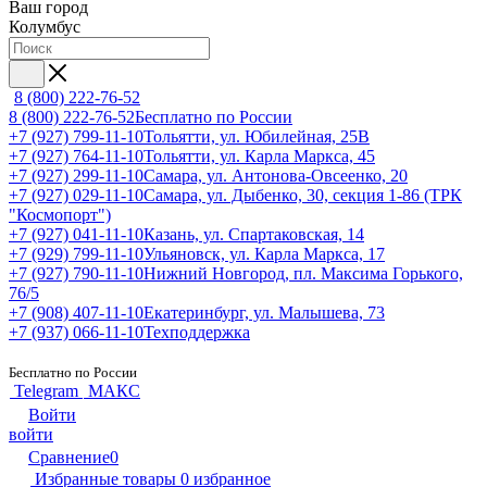
Ваш город
Колумбус
8 (800) 222-76-52
8 (800) 222-76-52
Бесплатно по России
+7 (927) 799-11-10
Тольятти, ул. Юбилейная, 25В
+7 (927) 764-11-10
Тольятти, ул. Карла Маркса, 45
+7 (927) 299-11-10
Самара, ул. Антонова-Овсеенко, 20
+7 (927) 029-11-10
Самара, ул. Дыбенко, 30, секция 1-86 (ТРК
"Космопорт")
+7 (927) 041-11-10
Казань, ул. Спартаковская, 14
+7 (929) 799-11-10
Ульяновск, ул. Карла Маркса, 17
+7 (927) 790-11-10
Нижний Новгород, пл. Максима Горького,
76/5
+7 (908) 407-11-10
Екатеринбург, ул. Малышева, 73
+7 (937) 066-11-10
Техподдержка
Бесплатно по России
Telegram
МАКС
Войти
войти
Сравнение
0
Избранные товары
0
избранное