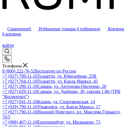
Сравнение
0
Избранные товары
0
избранное
Корзина
0
корзина
войти
Телефоны
8 (800) 222-76-52
Бесплатно по России
+7 (927) 799-11-10
Тольятти, ул. Юбилейная, 25В
+7 (927) 764-11-10
Тольятти, ул. Карла Маркса, 45
+7 (927) 299-11-10
Самара, ул. Антонова-Овсеенко, 20
+7 (927) 029-11-10
Самара, ул. Дыбенко, 30, секция 1-86 (ТРК
"Космопорт")
+7 (927) 041-11-10
Казань, ул. Спартаковская, 14
+7 (929) 799-11-10
Ульяновск, ул. Карла Маркса, 17
+7 (927) 790-11-10
Нижний Новгород, пл. Максима Горького,
76/5
+7 (908) 407-11-10
Екатеринбург, ул. Малышева, 73