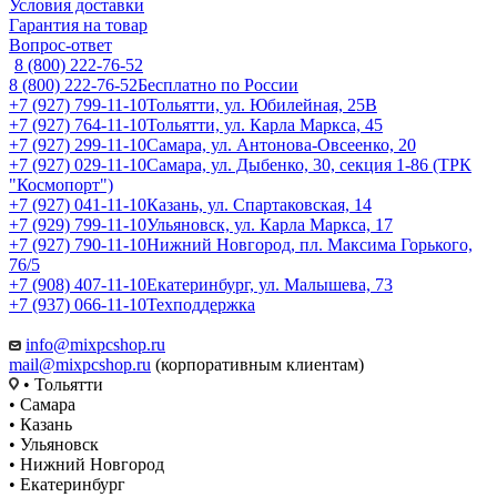
Условия доставки
Гарантия на товар
Вопрос-ответ
8 (800) 222-76-52
8 (800) 222-76-52
Бесплатно по России
+7 (927) 799-11-10
Тольятти, ул. Юбилейная, 25В
+7 (927) 764-11-10
Тольятти, ул. Карла Маркса, 45
+7 (927) 299-11-10
Самара, ул. Антонова-Овсеенко, 20
+7 (927) 029-11-10
Самара, ул. Дыбенко, 30, секция 1-86 (ТРК
"Космопорт")
+7 (927) 041-11-10
Казань, ул. Спартаковская, 14
+7 (929) 799-11-10
Ульяновск, ул. Карла Маркса, 17
+7 (927) 790-11-10
Нижний Новгород, пл. Максима Горького,
76/5
+7 (908) 407-11-10
Екатеринбург, ул. Малышева, 73
+7 (937) 066-11-10
Техподдержка
info@mixpcshop.ru
mail@mixpcshop.ru
(корпоративным клиентам)
• Тольятти
• Самара
• Казань
• Ульяновск
• Нижний Новгород
• Екатеринбург