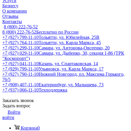
Услуги
Бизнесу
О компании
Отзывы
Контакты
8 (800) 222-76-52
8 (800) 222-76-52
Бесплатно по России
+7 (927) 799-11-10
Тольятти, ул. Юбилейная, 25В
+7 (927) 764-11-10
Тольятти, ул. Карла Маркса, 45
+7 (927) 299-11-10
Самара, ул. Антонова-Овсеенко, 20
+7 (927) 029-11-10
Самара, ул. Дыбенко, 30, секция 1-86 (ТРК
"Космопорт")
+7 (927) 041-11-10
Казань, ул. Спартаковская, 14
+7 (929) 799-11-10
Ульяновск, ул. Карла Маркса, 17
+7 (927) 790-11-10
Нижний Новгород, пл. Максима Горького,
76/5
+7 (908) 407-11-10
Екатеринбург, ул. Малышева, 73
+7 (937) 066-11-10
Техподдержка
Заказать звонок
Задать вопрос
Войти
войти
Корзина
0