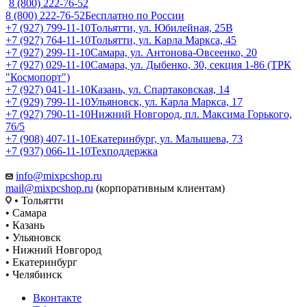
8 (800) 222-76-52
8 (800) 222-76-52
Бесплатно по России
+7 (927) 799-11-10
Тольятти, ул. Юбилейная, 25В
+7 (927) 764-11-10
Тольятти, ул. Карла Маркса, 45
+7 (927) 299-11-10
Самара, ул. Антонова-Овсеенко, 20
+7 (927) 029-11-10
Самара, ул. Дыбенко, 30, секция 1-86 (ТРК
"Космопорт")
+7 (927) 041-11-10
Казань, ул. Спартаковская, 14
+7 (929) 799-11-10
Ульяновск, ул. Карла Маркса, 17
+7 (927) 790-11-10
Нижний Новгород, пл. Максима Горького,
76/5
+7 (908) 407-11-10
Екатеринбург, ул. Малышева, 73
+7 (937) 066-11-10
Техподдержка
info@mixpcshop.ru
mail@mixpcshop.ru
(корпоративным клиентам)
• Тольятти
• Самара
• Казань
• Ульяновск
• Нижний Новгород
• Екатеринбург
• Челябинск
Вконтакте