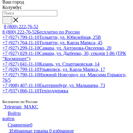
Ваш город
Колумбус
8 (800) 222-76-52
8 (800) 222-76-52
Бесплатно по России
+7 (927) 799-11-10
Тольятти, ул. Юбилейная, 25В
+7 (927) 764-11-10
Тольятти, ул. Карла Маркса, 45
+7 (927) 299-11-10
Самара, ул. Антонова-Овсеенко, 20
+7 (927) 029-11-10
Самара, ул. Дыбенко, 30, секция 1-86 (ТРК
"Космопорт")
+7 (927) 041-11-10
Казань, ул. Спартаковская, 14
+7 (929) 799-11-10
Ульяновск, ул. Карла Маркса, 17
+7 (927) 790-11-10
Нижний Новгород, пл. Максима Горького,
76/5
+7 (908) 407-11-10
Екатеринбург, ул. Малышева, 73
+7 (937) 066-11-10
Техподдержка
Бесплатно по России
Telegram
МАКС
Войти
войти
Сравнение
0
Избранные товары
0
избранное