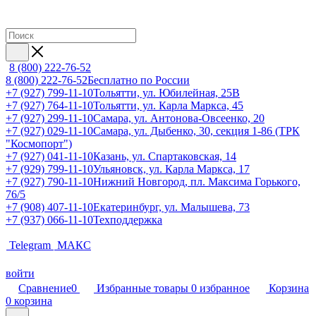
8 (800) 222-76-52
8 (800) 222-76-52
Бесплатно по России
+7 (927) 799-11-10
Тольятти, ул. Юбилейная, 25В
+7 (927) 764-11-10
Тольятти, ул. Карла Маркса, 45
+7 (927) 299-11-10
Самара, ул. Антонова-Овсеенко, 20
+7 (927) 029-11-10
Самара, ул. Дыбенко, 30, секция 1-86 (ТРК
"Космопорт")
+7 (927) 041-11-10
Казань, ул. Спартаковская, 14
+7 (929) 799-11-10
Ульяновск, ул. Карла Маркса, 17
+7 (927) 790-11-10
Нижний Новгород, пл. Максима Горького,
76/5
+7 (908) 407-11-10
Екатеринбург, ул. Малышева, 73
+7 (937) 066-11-10
Техподдержка
Telegram
МАКС
войти
Сравнение
0
Избранные товары
0
избранное
Корзина
0
корзина