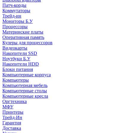
Патч-корды
Коммутаторы
Трейд-ин
Мониторы Б.У
Процессоры
Материнские платы
Оперативная память
Кулеры для процессоров
Видеокарты
Накопители SSD
Ноутбуки Б.У
Накопители HDD
Блоки питания
Компьютерные корпуса
Компьютеры
Компьютерная мебель
Компьютерные столы
Компьютерные кресла
Оргтехника
МФУ
Принтеры
Трейд-Ин
Гарантия
Доставка