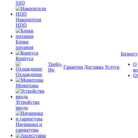
SSD
Накопители
HDD
Блоки
питания
Бизнесу
Корпуса
Трейд-
О
Гарантия
Доставка
Услуги
Ин
к
Охлаждение
О
Мониторы
Устройства
ввода
Наушники и
гарнитуры