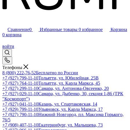
Сравнение
0
Избранные товары
0
избранное
Корзина
0
корзина
войти
Телефоны
8 (800) 222-76-52
Бесплатно по России
+7 (927) 799-11-10
Тольятти, ул. Юбилейная, 25В
+7 (927) 764-11-10
Тольятти, ул. Карла Маркса, 45
+7 (927) 299-11-10
Самара, ул. Антонова-Овсеенко, 20
+7 (927) 029-11-10
Самара, ул. Дыбенко, 30, секция 1-86 (ТРК
"Космопорт")
+7 (927) 041-11-10
Казань, ул. Спартаковская, 14
+7 (929) 799-11-10
Ульяновск, ул. Карла Маркса, 17
+7 (927) 790-11-10
Нижний Новгород, пл. Максима Горького,
76/5
+7 (908) 407-11-10
Екатеринбург, ул. Малышева, 73