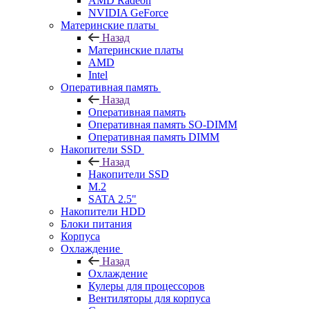
AMD Radeon
NVIDIA GeForce
Материнские платы
Назад
Материнские платы
AMD
Intel
Оперативная память
Назад
Оперативная память
Оперативная память SO-DIMM
Оперативная память DIMM
Накопители SSD
Назад
Накопители SSD
M.2
SATA 2.5"
Накопители HDD
Блоки питания
Корпуса
Охлаждение
Назад
Охлаждение
Кулеры для процессоров
Вентиляторы для корпуса