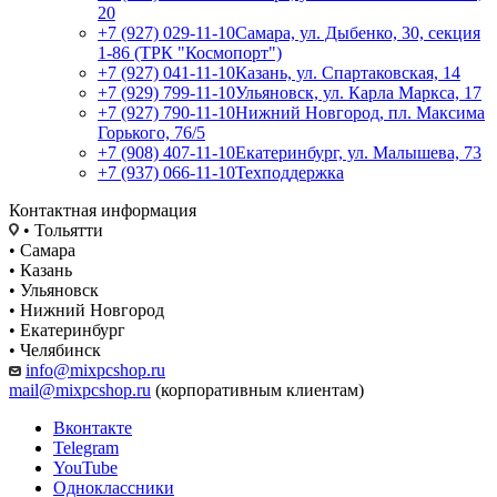
20
+7 (927) 029-11-10
Самара, ул. Дыбенко, 30, секция
1-86 (ТРК "Космопорт")
+7 (927) 041-11-10
Казань, ул. Спартаковская, 14
+7 (929) 799-11-10
Ульяновск, ул. Карла Маркса, 17
+7 (927) 790-11-10
Нижний Новгород, пл. Максима
Горького, 76/5
+7 (908) 407-11-10
Екатеринбург, ул. Малышева, 73
+7 (937) 066-11-10
Техподдержка
Контактная информация
• Тольятти
• Самара
• Казань
• Ульяновск
• Нижний Новгород
• Екатеринбург
• Челябинск
info@mixpcshop.ru
mail@mixpcshop.ru
(корпоративным клиентам)
Вконтакте
Telegram
YouTube
Одноклассники