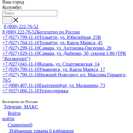
Ваш город
Колумбус
8 (800) 222-76-52
8 (800) 222-76-52
Бесплатно по России
+7 (927) 799-11-10
Тольятти, ул. Юбилейная, 25В
+7 (927) 764-11-10
Тольятти, ул. Карла Маркса, 45
+7 (927) 299-11-10
Самара, ул. Антонова-Овсеенко, 20
+7 (927) 029-11-10
Самара, ул. Дыбенко, 30, секция 1-86 (ТРК
"Космопорт")
+7 (927) 041-11-10
Казань, ул. Спартаковская, 14
+7 (929) 799-11-10
Ульяновск, ул. Карла Маркса, 17
+7 (927) 790-11-10
Нижний Новгород, пл. Максима Горького,
76/5
+7 (908) 407-11-10
Екатеринбург, ул. Малышева, 73
+7 (937) 066-11-10
Техподдержка
Бесплатно по России
Telegram
МАКС
Войти
войти
Сравнение
0
Избранные товары
0
избранное