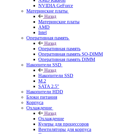
AMD Radeon
NVIDIA GeForce
Материнские платы
Назад
Материнские платы
AMD
Intel
Оперативная память
Назад
Оперативная память
Оперативная память SO-DIMM
Оперативная память DIMM
Накопители SSD
Назад
Накопители SSD
M.2
SATA 2.5"
Накопители HDD
Блоки питания
Корпуса
Охлаждение
Назад
Охлаждение
Кулеры для процессоров
Вентиляторы для корпуса