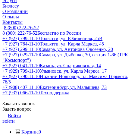
Услуги
Бизнесу
О компании
Отзывы
Контакты
8 (800) 222-76-52
8 (800) 222-76-52
Бесплатно по России
+7 (927) 799-11-10
Тольятти, ул. Юбилейная, 25В
+7 (927) 764-11-10
Тольятти, ул. Карла Маркса, 45
+7 (927) 299-11-10
Самара, ул. Антонова-Овсеенко, 20
+7 (927) 029-11-10
Самара, ул. Дыбенко, 30, секция 1-86 (ТРК
"Космопорт")
+7 (927) 041-11-10
Казань, ул. Спартаковская, 14
+7 (929) 799-11-10
Ульяновск, ул. Карла Маркса, 17
+7 (927) 790-11-10
Нижний Новгород, пл. Максима Горького,
76/5
+7 (908) 407-11-10
Екатеринбург, ул. Малышева, 73
+7 (937) 066-11-10
Техподдержка
Заказать звонок
Задать вопрос
Войти
войти
Корзина
0