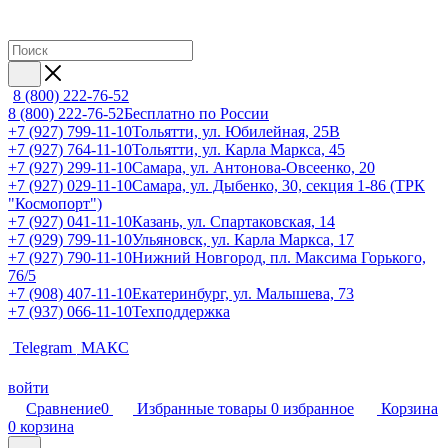
8 (800) 222-76-52
8 (800) 222-76-52
Бесплатно по России
+7 (927) 799-11-10
Тольятти, ул. Юбилейная, 25В
+7 (927) 764-11-10
Тольятти, ул. Карла Маркса, 45
+7 (927) 299-11-10
Самара, ул. Антонова-Овсеенко, 20
+7 (927) 029-11-10
Самара, ул. Дыбенко, 30, секция 1-86 (ТРК
"Космопорт")
+7 (927) 041-11-10
Казань, ул. Спартаковская, 14
+7 (929) 799-11-10
Ульяновск, ул. Карла Маркса, 17
+7 (927) 790-11-10
Нижний Новгород, пл. Максима Горького,
76/5
+7 (908) 407-11-10
Екатеринбург, ул. Малышева, 73
+7 (937) 066-11-10
Техподдержка
Telegram
МАКС
войти
Сравнение
0
Избранные товары
0
избранное
Корзина
0
корзина