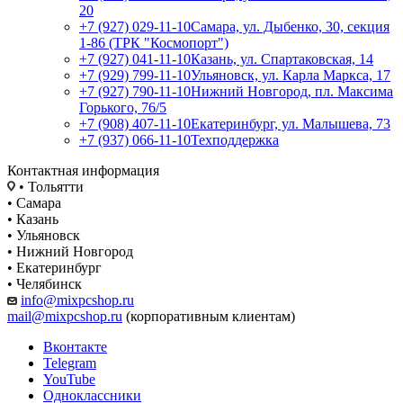
20
+7 (927) 029-11-10
Самара, ул. Дыбенко, 30, секция
1-86 (ТРК "Космопорт")
+7 (927) 041-11-10
Казань, ул. Спартаковская, 14
+7 (929) 799-11-10
Ульяновск, ул. Карла Маркса, 17
+7 (927) 790-11-10
Нижний Новгород, пл. Максима
Горького, 76/5
+7 (908) 407-11-10
Екатеринбург, ул. Малышева, 73
+7 (937) 066-11-10
Техподдержка
Контактная информация
• Тольятти
• Самара
• Казань
• Ульяновск
• Нижний Новгород
• Екатеринбург
• Челябинск
info@mixpcshop.ru
mail@mixpcshop.ru
(корпоративным клиентам)
Вконтакте
Telegram
YouTube
Одноклассники