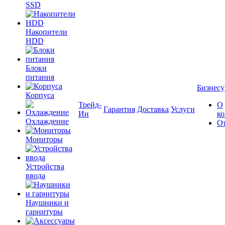
SSD
Накопители
HDD
Блоки
питания
Бизнесу
Корпуса
Трейд-
О
Гарантия
Доставка
Услуги
Ин
к
Охлаждение
О
Мониторы
Устройства
ввода
Наушники и
гарнитуры