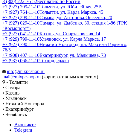
8 (800) 222-76-52
Бесплатно по России
+7 (927) 799-11-10
Тольятти, ул. Юбилейная, 25В
+7 (927) 764-11-10
Тольятти, ул. Карла Маркса, 45
+7 (927) 299-11-10
Самара, ул. Антонова-Овсеенко, 20
+7 (927) 029-11-10
Самара, ул. Дыбенко, 30, секция 1-86 (ТРК
"Космопорт")
+7 (927) 041-11-10
Казань, ул. Спартаковская, 14
+7 (929) 799-11-10
Ульяновск, ул. Карла Маркса, 17
+7 (927) 790-11-10
Нижний Новгород, пл. Максима Горького,
76/5
+7 (908) 407-11-10
Екатеринбург, ул. Малышева, 73
+7 (937) 066-11-10
Техподдержка
info@mixpcshop.ru
mail@mixpcshop.ru
(корпоративным клиентам)
• Тольятти
• Самара
• Казань
• Ульяновск
• Нижний Новгород
• Екатеринбург
• Челябинск
Вконтакте
Telegram