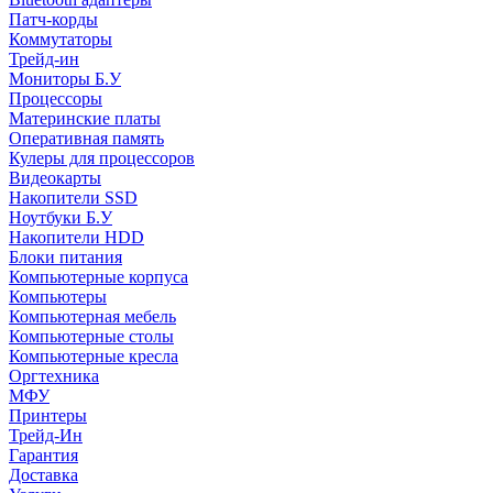
Патч-корды
Коммутаторы
Трейд-ин
Мониторы Б.У
Процессоры
Материнские платы
Оперативная память
Кулеры для процессоров
Видеокарты
Накопители SSD
Ноутбуки Б.У
Накопители HDD
Блоки питания
Компьютерные корпуса
Компьютеры
Компьютерная мебель
Компьютерные столы
Компьютерные кресла
Оргтехника
МФУ
Принтеры
Трейд-Ин
Гарантия
Доставка