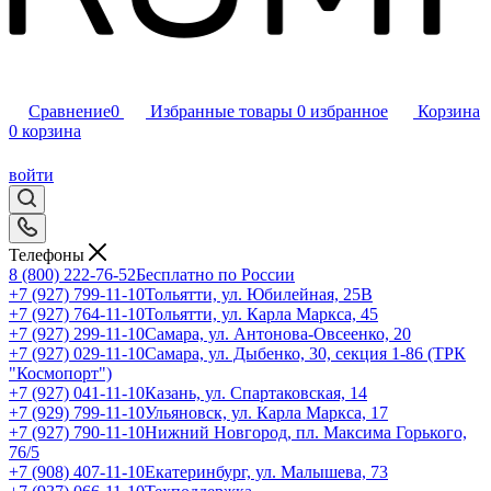
Сравнение
0
Избранные товары
0
избранное
Корзина
0
корзина
войти
Телефоны
8 (800) 222-76-52
Бесплатно по России
+7 (927) 799-11-10
Тольятти, ул. Юбилейная, 25В
+7 (927) 764-11-10
Тольятти, ул. Карла Маркса, 45
+7 (927) 299-11-10
Самара, ул. Антонова-Овсеенко, 20
+7 (927) 029-11-10
Самара, ул. Дыбенко, 30, секция 1-86 (ТРК
"Космопорт")
+7 (927) 041-11-10
Казань, ул. Спартаковская, 14
+7 (929) 799-11-10
Ульяновск, ул. Карла Маркса, 17
+7 (927) 790-11-10
Нижний Новгород, пл. Максима Горького,
76/5
+7 (908) 407-11-10
Екатеринбург, ул. Малышева, 73