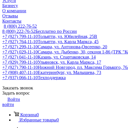
Услуги
Бизнесу
О компании
Отзывы
Контакты
8 (800) 222-76-52
8 (800) 222-76-52
Бесплатно по России
+7 (927) 799-11-10
Тольятти, ул. Юбилейная, 25В
+7 (927) 764-11-10
Тольятти, ул. Карла Маркса, 45
+7 (927) 299-11-10
Самара, ул. Антонова-Овсеенко, 20
+7 (927) 029-11-10
Самара, ул. Дыбенко, 30, секция 1-86 (ТРК "
+7 (927) 041-11-10
Казань, ул. Спартаковская, 14
+7 (929) 799-11-10
Ульяновск, ул. Карла Маркса, 17
+7 (927) 790-11-10
Нижний Новгород, пл. Максима Горького, 76
+7 (908) 407-11-10
Екатеринбург, ул. Малышева, 73
+7 (937) 066-11-10
Техподдержка
Заказать звонок
Задать вопрос
Войти
войти
Корзина
0
Избранные товары
0