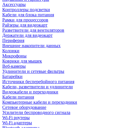
Аксессуары
Контроллеры подсветки
Кабели для блока питания
Рамки для процессоров
Райзеры для видеокарт
Разветвители для вентиляторов
Держатели для видеокарт
Периферия
Внешние накопители данных
Колонки
Микрофоны
Коврики для мышек
Веб-камеры
Удлинители и сетевые фильтры
Батарейки
Источники бесперебойного питания
Кабели, разветвители и удлинители
Видеокабели и переходники
Кабели питания
Компьютерные кабели и переходники
Сетевое оборудование
Усилители беспроводного сигнала
Wi-Fi роутеры
Wi-Fi адаптеры
Bluetooth адаптеры