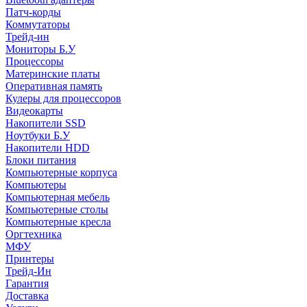
Патч-корды
Коммутаторы
Трейд-ин
Мониторы Б.У
Процессоры
Материнские платы
Оперативная память
Кулеры для процессоров
Видеокарты
Накопители SSD
Ноутбуки Б.У
Накопители HDD
Блоки питания
Компьютерные корпуса
Компьютеры
Компьютерная мебель
Компьютерные столы
Компьютерные кресла
Оргтехника
МФУ
Принтеры
Трейд-Ин
Гарантия
Доставка