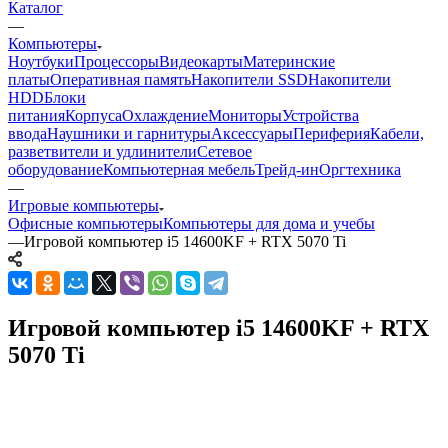
Каталог
—
Компьютеры
Ноутбуки
Процессоры
Видеокарты
Материнские
платы
Оперативная память
Накопители SSD
Накопители
HDD
Блоки
питания
Корпуса
Охлаждение
Мониторы
Устройства
ввода
Наушники и гарнитуры
Аксессуары
Периферия
Кабели,
разветвители и удлинители
Сетевое
оборудование
Компьютерная мебель
Трейд-ин
Оргтехника
—
Игровые компьютеры
Офисные компьютеры
Компьютеры для дома и учебы
—
Игровой компьютер i5 14600KF + RTX 5070 Ti
Игровой компьютер i5 14600KF + RTX
5070 Ti