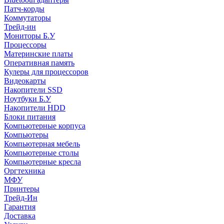
Патч-корды
Коммутаторы
Трейд-ин
Мониторы Б.У
Процессоры
Материнские платы
Оперативная память
Кулеры для процессоров
Видеокарты
Накопители SSD
Ноутбуки Б.У
Накопители HDD
Блоки питания
Компьютерные корпуса
Компьютеры
Компьютерная мебель
Компьютерные столы
Компьютерные кресла
Оргтехника
МФУ
Принтеры
Трейд-Ин
Гарантия
Доставка