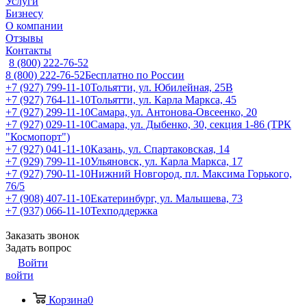
Услуги
Бизнесу
О компании
Отзывы
Контакты
8 (800) 222-76-52
8 (800) 222-76-52
Бесплатно по России
+7 (927) 799-11-10
Тольятти, ул. Юбилейная, 25В
+7 (927) 764-11-10
Тольятти, ул. Карла Маркса, 45
+7 (927) 299-11-10
Самара, ул. Антонова-Овсеенко, 20
+7 (927) 029-11-10
Самара, ул. Дыбенко, 30, секция 1-86 (ТРК
"Космопорт")
+7 (927) 041-11-10
Казань, ул. Спартаковская, 14
+7 (929) 799-11-10
Ульяновск, ул. Карла Маркса, 17
+7 (927) 790-11-10
Нижний Новгород, пл. Максима Горького,
76/5
+7 (908) 407-11-10
Екатеринбург, ул. Малышева, 73
+7 (937) 066-11-10
Техподдержка
Заказать звонок
Задать вопрос
Войти
войти
Корзина
0