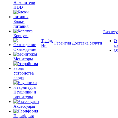
Накопители
HDD
Блоки
питания
Бизнесу
Корпуса
Трейд-
О
Гарантия
Доставка
Услуги
Ин
к
Охлаждение
О
Мониторы
Устройства
ввода
Наушники и
гарнитуры
Аксессуары
Периферия