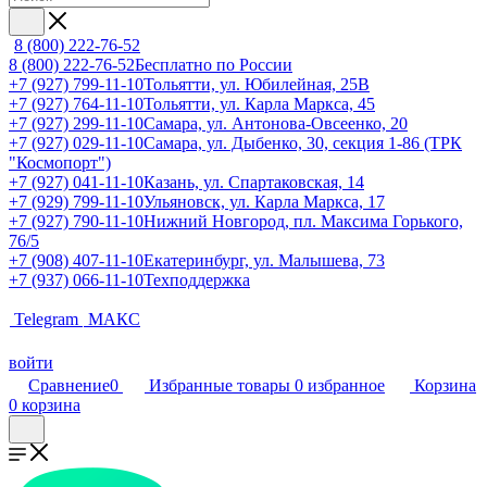
8 (800) 222-76-52
8 (800) 222-76-52
Бесплатно по России
+7 (927) 799-11-10
Тольятти, ул. Юбилейная, 25В
+7 (927) 764-11-10
Тольятти, ул. Карла Маркса, 45
+7 (927) 299-11-10
Самара, ул. Антонова-Овсеенко, 20
+7 (927) 029-11-10
Самара, ул. Дыбенко, 30, секция 1-86 (ТРК
"Космопорт")
+7 (927) 041-11-10
Казань, ул. Спартаковская, 14
+7 (929) 799-11-10
Ульяновск, ул. Карла Маркса, 17
+7 (927) 790-11-10
Нижний Новгород, пл. Максима Горького,
76/5
+7 (908) 407-11-10
Екатеринбург, ул. Малышева, 73
+7 (937) 066-11-10
Техподдержка
Telegram
МАКС
войти
Сравнение
0
Избранные товары
0
избранное
Корзина
0
корзина