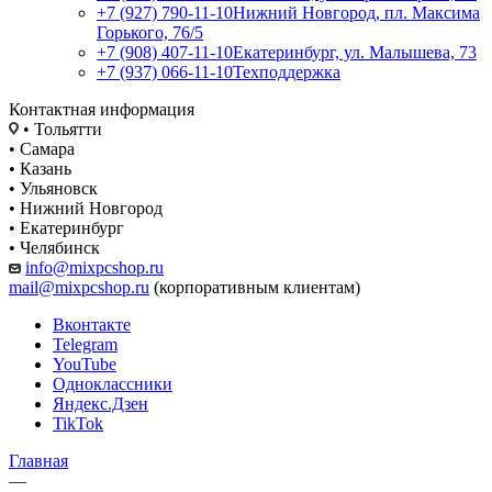
+7 (927) 790-11-10
Нижний Новгород, пл. Максима
Горького, 76/5
+7 (908) 407-11-10
Екатеринбург, ул. Малышева, 73
+7 (937) 066-11-10
Техподдержка
Контактная информация
• Тольятти
• Самара
• Казань
• Ульяновск
• Нижний Новгород
• Екатеринбург
• Челябинск
info@mixpcshop.ru
mail@mixpcshop.ru
(корпоративным клиентам)
Вконтакте
Telegram
YouTube
Одноклассники
Яндекс.Дзен
TikTok
Главная
—