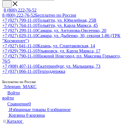
8 (800) 222-76-52
8 (800) 222-76-52
Бесплатно по России
+7 (927) 799-11-10
Тольятти, ул. Юбилейная, 25В
+7 (927) 764-11-10
Тольятти, ул. Карла Маркса, 45
+7 (927) 299-11-10
Самара, ул. Антонова-Овсеенко, 20
+7 (927) 029-11-10
Самара, ул. Дыбенко, 30, секция 1-86 (ТРК
"Космопорт")
+7 (927) 041-11-10
Казань, ул. Спартаковская, 14
+7 (929) 799-11-10
Ульяновск, ул. Карла Маркса, 17
+7 (927) 790-11-10
Нижний Новгород, пл. Максима Горького,
76/5
+7 (908) 407-11-10
Екатеринбург, ул. Малышева, 73
+7 (937) 066-11-10
Техподдержка
Бесплатно по России
Telegram
МАКС
Войти
войти
Сравнение
0
Избранные товары
0
избранное
Корзина
0
корзина
Каталог