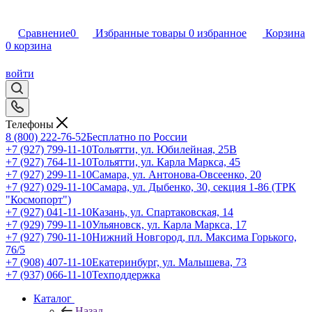
Сравнение
0
Избранные товары
0
избранное
Корзина
0
корзина
войти
Телефоны
8 (800) 222-76-52
Бесплатно по России
+7 (927) 799-11-10
Тольятти, ул. Юбилейная, 25В
+7 (927) 764-11-10
Тольятти, ул. Карла Маркса, 45
+7 (927) 299-11-10
Самара, ул. Антонова-Овсеенко, 20
+7 (927) 029-11-10
Самара, ул. Дыбенко, 30, секция 1-86 (ТРК
"Космопорт")
+7 (927) 041-11-10
Казань, ул. Спартаковская, 14
+7 (929) 799-11-10
Ульяновск, ул. Карла Маркса, 17
+7 (927) 790-11-10
Нижний Новгород, пл. Максима Горького,
76/5
+7 (908) 407-11-10
Екатеринбург, ул. Малышева, 73
+7 (937) 066-11-10
Техподдержка
Каталог
Назад