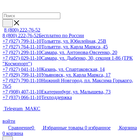
8 (800) 222-76-52
8 (800) 222-76-52
Бесплатно по России
+7 (927) 799-11-10
Тольятти, ул. Юбилейная, 25В
+7 (927) 764-11-10
Тольятти, ул. Карла Маркса, 45
+7 (927) 299-11-10
Самара, ул. Антонова-Овсеенко, 20
+7 (927) 029-11-10
Самара, ул. Дыбенко, 30, секция 1-86 (ТРК
"Космопорт")
+7 (927) 041-11-10
Казань, ул. Спартаковская, 14
+7 (929) 799-11-10
Ульяновск, ул. Карла Маркса, 17
+7 (927) 790-11-10
Нижний Новгород, пл. Максима Горького,
76/5
+7 (908) 407-11-10
Екатеринбург, ул. Малышева, 73
+7 (937) 066-11-10
Техподдержка
Telegram
МАКС
войти
Сравнение
0
Избранные товары
0
избранное
Корзина
0
корзина