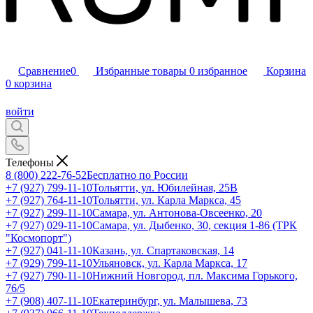
Сравнение
0
Избранные товары
0
избранное
Корзина
0
корзина
войти
Телефоны
8 (800) 222-76-52
Бесплатно по России
+7 (927) 799-11-10
Тольятти, ул. Юбилейная, 25В
+7 (927) 764-11-10
Тольятти, ул. Карла Маркса, 45
+7 (927) 299-11-10
Самара, ул. Антонова-Овсеенко, 20
+7 (927) 029-11-10
Самара, ул. Дыбенко, 30, секция 1-86 (ТРК
"Космопорт")
+7 (927) 041-11-10
Казань, ул. Спартаковская, 14
+7 (929) 799-11-10
Ульяновск, ул. Карла Маркса, 17
+7 (927) 790-11-10
Нижний Новгород, пл. Максима Горького,
76/5
+7 (908) 407-11-10
Екатеринбург, ул. Малышева, 73