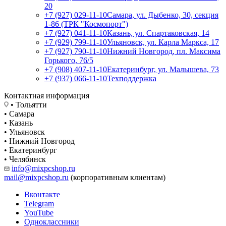
20
+7 (927) 029-11-10
Самара, ул. Дыбенко, 30, секция
1-86 (ТРК "Космопорт")
+7 (927) 041-11-10
Казань, ул. Спартаковская, 14
+7 (929) 799-11-10
Ульяновск, ул. Карла Маркса, 17
+7 (927) 790-11-10
Нижний Новгород, пл. Максима
Горького, 76/5
+7 (908) 407-11-10
Екатеринбург, ул. Малышева, 73
+7 (937) 066-11-10
Техподдержка
Контактная информация
• Тольятти
• Самара
• Казань
• Ульяновск
• Нижний Новгород
• Екатеринбург
• Челябинск
info@mixpcshop.ru
mail@mixpcshop.ru
(корпоративным клиентам)
Вконтакте
Telegram
YouTube
Одноклассники