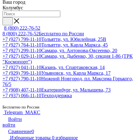
Ваш город
Колумбус
8 (800) 222-76-52
8 (800) 222-76-52
Бесплатно по России
+7 (927) 799-11-10
Тольятти, ул. Юбилейная, 25В
+7 (927) 764-11-10
Тольятти, ул. Карла Маркса, 45
+7 (927) 299-11-10
Самара, ул. Антонова-Овсеенко, 20
+7 (927) 029-11-10
Самара, ул. Дыбенко, 30, секция 1-86 (ТРК
"Космопорт")
+7 (927) 041-11-10
Казань, ул. Спартаковская, 14
+7 (929) 799-11-10
Ульяновск, ул. Карла Маркса, 17
+7 (927) 790-11-10
Нижний Новгород, пл. Максима Горького,
76/5
+7 (908) 407-11-10
Екатеринбург, ул. Малышева, 73
+7 (937) 066-11-10
Техподдержка
Бесплатно по России
Telegram
МАКС
Войти
войти
Сравнение
0
Избранные товары
0
избранное