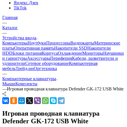
Яндекс.Дзен
TikTok
Главная
—
Каталог
—
Устройства ввода
Компьютеры
Ноутбуки
Процессоры
Видеокарты
Материнские
платы
Оперативная память
Накопители SSD
Накопители
HDD
Блоки питания
Корпуса
Охлаждение
Мониторы
Наушники
и гарнитуры
Аксессуары
Периферия
Кабели, разветвители и
удлинители
Сетевое оборудование
Компьютерная
мебель
Трейд-ин
Оргтехника
—
Компьютерные клавиатуры
Мыши
Комплекты
—
Игровая проводная клавиатура Defender GK-172 USB White
Игровая проводная клавиатура
Defender GK-172 USB White