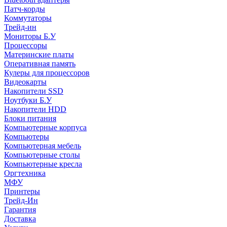
Патч-корды
Коммутаторы
Трейд-ин
Мониторы Б.У
Процессоры
Материнские платы
Оперативная память
Кулеры для процессоров
Видеокарты
Накопители SSD
Ноутбуки Б.У
Накопители HDD
Блоки питания
Компьютерные корпуса
Компьютеры
Компьютерная мебель
Компьютерные столы
Компьютерные кресла
Оргтехника
МФУ
Принтеры
Трейд-Ин
Гарантия
Доставка