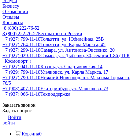
Услуги
Бизнесу
О компании
Отзывы
Контакты
8 (800) 222-76-52
8 (800) 222-76-52
Бесплатно по России
+7 (927) 799-11-10
Тольятти, ул. Юбилейная, 25В
+7 (927) 764-11-10
Тольятти, ул. Карла Маркса, 45
+7 (927) 299-11-10
Самара, ул. Антонова-Овсеенко, 20
+7 (927) 029-11-10
Самара, ул. Дыбенко, 30, секция 1-86 (ТРК
"Космопорт")
+7 (927) 041-11-10
Казань, ул. Спартаковская, 14
+7 (929) 799-11-10
Ульяновск, ул. Карла Маркса, 17
+7 (927) 790-11-10
Нижний Новгород, пл. Максима Горького,
76/5
+7 (908) 407-11-10
Екатеринбург, ул. Малышева, 73
+7 (937) 066-11-10
Техподдержка
Заказать звонок
Задать вопрос
Войти
войти
Корзина
0