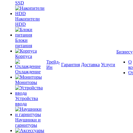
SSD
Накопители
HDD
Блоки
питания
Бизнесу
Корпуса
Трейд-
О
Гарантия
Доставка
Услуги
Ин
к
Охлаждение
О
Мониторы
Устройства
ввода
Наушники и
гарнитуры