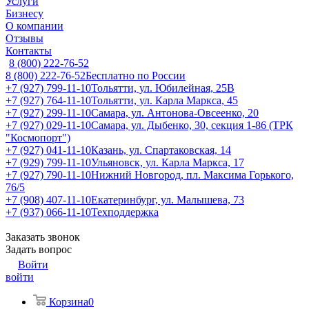
Услуги
Бизнесу
О компании
Отзывы
Контакты
8 (800) 222-76-52
8 (800) 222-76-52
Бесплатно по России
+7 (927) 799-11-10
Тольятти, ул. Юбилейная, 25В
+7 (927) 764-11-10
Тольятти, ул. Карла Маркса, 45
+7 (927) 299-11-10
Самара, ул. Антонова-Овсеенко, 20
+7 (927) 029-11-10
Самара, ул. Дыбенко, 30, секция 1-86 (ТРК
"Космопорт")
+7 (927) 041-11-10
Казань, ул. Спартаковская, 14
+7 (929) 799-11-10
Ульяновск, ул. Карла Маркса, 17
+7 (927) 790-11-10
Нижний Новгород, пл. Максима Горького,
76/5
+7 (908) 407-11-10
Екатеринбург, ул. Малышева, 73
+7 (937) 066-11-10
Техподдержка
Заказать звонок
Задать вопрос
Войти
войти
Корзина
0