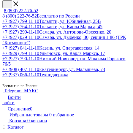
8 (800) 222-76-52
8 (800) 222-76-52
Бесплатно по России
+7 (927) 799-11-10
Тольятти, ул. Юбилейная, 25В
+7 (927) 764-11-10
Тольятти, ул. Карла Маркса, 45
+7 (927) 299-11-10
Самара, ул. Антонова-Овсеенко, 20
+7 (927) 029-11-10
Самара, ул. Дыбенко, 30, секция 1-86 (ТРК
"Космопорт")
+7 (927) 041-11-10
Казань, ул. Спартаковская, 14
+7 (929) 799-11-10
Ульяновск, ул. Карла Маркса, 17
+7 (927) 790-11-10
Нижний Новгород, пл. Максима Горького,
76/5
+7 (908) 407-11-10
Екатеринбург, ул. Малышева, 73
+7 (937) 066-11-10
Техподдержка
Бесплатно по России
Telegram
МАКС
Войти
войти
Сравнение
0
Избранные товары
0
избранное
Корзина
0
корзина
Каталог