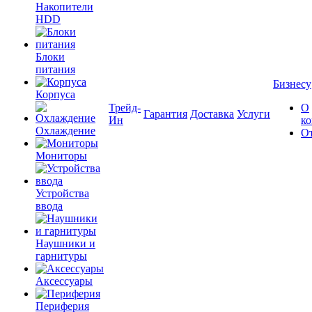
Накопители
HDD
Блоки
питания
Бизнесу
Корпуса
Трейд-
О
Гарантия
Доставка
Услуги
Ин
к
Охлаждение
О
Мониторы
Устройства
ввода
Наушники и
гарнитуры
Аксессуары
Периферия