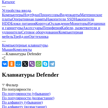
Каталог
—
Устройства ввода
Компьютеры
Ноутбуки
Процессоры
Видеокарты
Материнские
платы
Оперативная память
Накопители SSD
Накопители
HDD
Блоки питания
Корпуса
Охлаждение
Мониторы
Наушники
и гарнитуры
Аксессуары
Периферия
Кабели, разветвители и
удлинители
Сетевое оборудование
Компьютерная
мебель
Трейд-ин
Оргтехника
—
Компьютерные клавиатуры
Мыши
Комплекты
—
Клавиатуры Defender
Клавиатуры Defender
Фильтр
По популярности
По популярности (убывание)
По популярности (возрастание)
По алфавиту (убывание)
По алфавиту (возрастание)