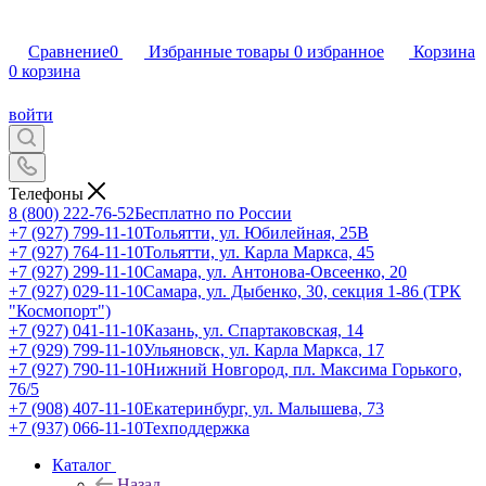
Сравнение
0
Избранные товары
0
избранное
Корзина
0
корзина
войти
Телефоны
8 (800) 222-76-52
Бесплатно по России
+7 (927) 799-11-10
Тольятти, ул. Юбилейная, 25В
+7 (927) 764-11-10
Тольятти, ул. Карла Маркса, 45
+7 (927) 299-11-10
Самара, ул. Антонова-Овсеенко, 20
+7 (927) 029-11-10
Самара, ул. Дыбенко, 30, секция 1-86 (ТРК
"Космопорт")
+7 (927) 041-11-10
Казань, ул. Спартаковская, 14
+7 (929) 799-11-10
Ульяновск, ул. Карла Маркса, 17
+7 (927) 790-11-10
Нижний Новгород, пл. Максима Горького,
76/5
+7 (908) 407-11-10
Екатеринбург, ул. Малышева, 73
+7 (937) 066-11-10
Техподдержка
Каталог
Назад