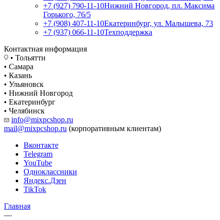
+7 (927) 790-11-10
Нижний Новгород, пл. Максима
Горького, 76/5
+7 (908) 407-11-10
Екатеринбург, ул. Малышева, 73
+7 (937) 066-11-10
Техподдержка
Контактная информация
• Тольятти
• Самара
• Казань
• Ульяновск
• Нижний Новгород
• Екатеринбург
• Челябинск
info@mixpcshop.ru
mail@mixpcshop.ru
(корпоративным клиентам)
Вконтакте
Telegram
YouTube
Одноклассники
Яндекс.Дзен
TikTok
Главная
—