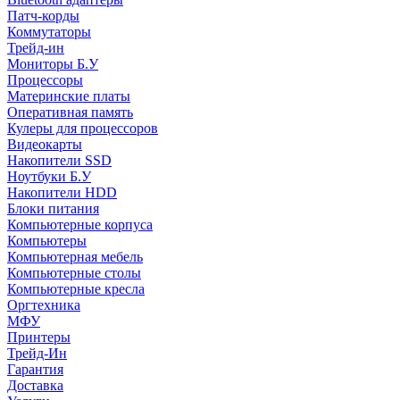
Патч-корды
Коммутаторы
Трейд-ин
Мониторы Б.У
Процессоры
Материнские платы
Оперативная память
Кулеры для процессоров
Видеокарты
Накопители SSD
Ноутбуки Б.У
Накопители HDD
Блоки питания
Компьютерные корпуса
Компьютеры
Компьютерная мебель
Компьютерные столы
Компьютерные кресла
Оргтехника
МФУ
Принтеры
Трейд-Ин
Гарантия
Доставка