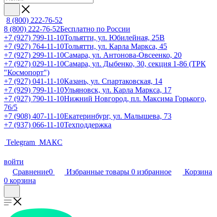
8 (800) 222-76-52
8 (800) 222-76-52
Бесплатно по России
+7 (927) 799-11-10
Тольятти, ул. Юбилейная, 25В
+7 (927) 764-11-10
Тольятти, ул. Карла Маркса, 45
+7 (927) 299-11-10
Самара, ул. Антонова-Овсеенко, 20
+7 (927) 029-11-10
Самара, ул. Дыбенко, 30, секция 1-86 (ТРК
"Космопорт")
+7 (927) 041-11-10
Казань, ул. Спартаковская, 14
+7 (929) 799-11-10
Ульяновск, ул. Карла Маркса, 17
+7 (927) 790-11-10
Нижний Новгород, пл. Максима Горького,
76/5
+7 (908) 407-11-10
Екатеринбург, ул. Малышева, 73
+7 (937) 066-11-10
Техподдержка
Telegram
МАКС
войти
Сравнение
0
Избранные товары
0
избранное
Корзина
0
корзина