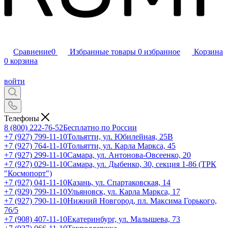
Сравнение
0
Избранные товары
0
избранное
Корзина
0
корзина
войти
Телефоны
8 (800) 222-76-52
Бесплатно по России
+7 (927) 799-11-10
Тольятти, ул. Юбилейная, 25В
+7 (927) 764-11-10
Тольятти, ул. Карла Маркса, 45
+7 (927) 299-11-10
Самара, ул. Антонова-Овсеенко, 20
+7 (927) 029-11-10
Самара, ул. Дыбенко, 30, секция 1-86 (ТРК
"Космопорт")
+7 (927) 041-11-10
Казань, ул. Спартаковская, 14
+7 (929) 799-11-10
Ульяновск, ул. Карла Маркса, 17
+7 (927) 790-11-10
Нижний Новгород, пл. Максима Горького,
76/5
+7 (908) 407-11-10
Екатеринбург, ул. Малышева, 73