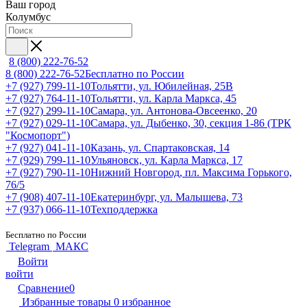
Ваш город
Колумбус
8 (800) 222-76-52
8 (800) 222-76-52
Бесплатно по России
+7 (927) 799-11-10
Тольятти, ул. Юбилейная, 25В
+7 (927) 764-11-10
Тольятти, ул. Карла Маркса, 45
+7 (927) 299-11-10
Самара, ул. Антонова-Овсеенко, 20
+7 (927) 029-11-10
Самара, ул. Дыбенко, 30, секция 1-86 (ТРК
"Космопорт")
+7 (927) 041-11-10
Казань, ул. Спартаковская, 14
+7 (929) 799-11-10
Ульяновск, ул. Карла Маркса, 17
+7 (927) 790-11-10
Нижний Новгород, пл. Максима Горького,
76/5
+7 (908) 407-11-10
Екатеринбург, ул. Малышева, 73
+7 (937) 066-11-10
Техподдержка
Бесплатно по России
Telegram
МАКС
Войти
войти
Сравнение
0
Избранные товары
0
избранное