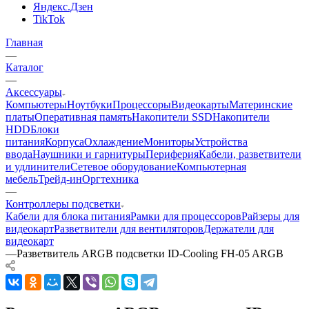
Яндекс.Дзен
TikTok
Главная
—
Каталог
—
Аксессуары
Компьютеры
Ноутбуки
Процессоры
Видеокарты
Материнские
платы
Оперативная память
Накопители SSD
Накопители
HDD
Блоки
питания
Корпуса
Охлаждение
Мониторы
Устройства
ввода
Наушники и гарнитуры
Периферия
Кабели, разветвители
и удлинители
Сетевое оборудование
Компьютерная
мебель
Трейд-ин
Оргтехника
—
Контроллеры подсветки
Кабели для блока питания
Рамки для процессоров
Райзеры для
видеокарт
Разветвители для вентиляторов
Держатели для
видеокарт
—
Разветвитель ARGB подсветки ID-Cooling FH-05 ARGB