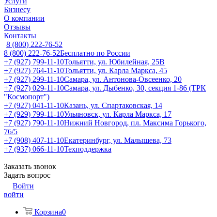
Услуги
Бизнесу
О компании
Отзывы
Контакты
8 (800) 222-76-52
8 (800) 222-76-52
Бесплатно по России
+7 (927) 799-11-10
Тольятти, ул. Юбилейная, 25В
+7 (927) 764-11-10
Тольятти, ул. Карла Маркса, 45
+7 (927) 299-11-10
Самара, ул. Антонова-Овсеенко, 20
+7 (927) 029-11-10
Самара, ул. Дыбенко, 30, секция 1-86 (ТРК
"Космопорт")
+7 (927) 041-11-10
Казань, ул. Спартаковская, 14
+7 (929) 799-11-10
Ульяновск, ул. Карла Маркса, 17
+7 (927) 790-11-10
Нижний Новгород, пл. Максима Горького,
76/5
+7 (908) 407-11-10
Екатеринбург, ул. Малышева, 73
+7 (937) 066-11-10
Техподдержка
Заказать звонок
Задать вопрос
Войти
войти
Корзина
0