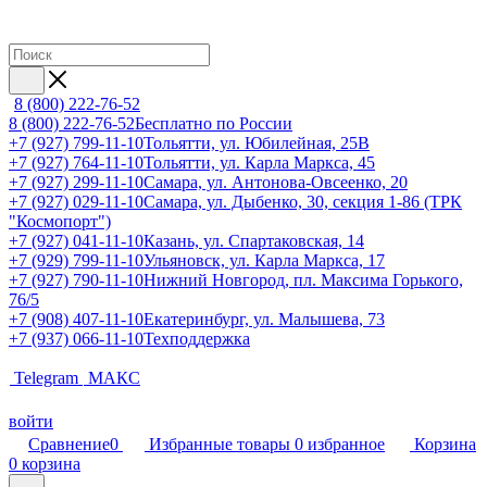
8 (800) 222-76-52
8 (800) 222-76-52
Бесплатно по России
+7 (927) 799-11-10
Тольятти, ул. Юбилейная, 25В
+7 (927) 764-11-10
Тольятти, ул. Карла Маркса, 45
+7 (927) 299-11-10
Самара, ул. Антонова-Овсеенко, 20
+7 (927) 029-11-10
Самара, ул. Дыбенко, 30, секция 1-86 (ТРК
"Космопорт")
+7 (927) 041-11-10
Казань, ул. Спартаковская, 14
+7 (929) 799-11-10
Ульяновск, ул. Карла Маркса, 17
+7 (927) 790-11-10
Нижний Новгород, пл. Максима Горького,
76/5
+7 (908) 407-11-10
Екатеринбург, ул. Малышева, 73
+7 (937) 066-11-10
Техподдержка
Telegram
МАКС
войти
Сравнение
0
Избранные товары
0
избранное
Корзина
0
корзина