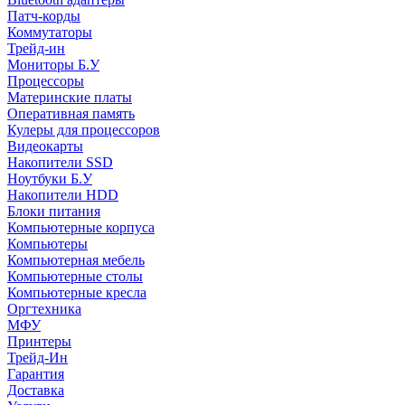
Патч-корды
Коммутаторы
Трейд-ин
Мониторы Б.У
Процессоры
Материнские платы
Оперативная память
Кулеры для процессоров
Видеокарты
Накопители SSD
Ноутбуки Б.У
Накопители HDD
Блоки питания
Компьютерные корпуса
Компьютеры
Компьютерная мебель
Компьютерные столы
Компьютерные кресла
Оргтехника
МФУ
Принтеры
Трейд-Ин
Гарантия
Доставка