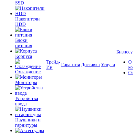
SSD
Накопители
HDD
Блоки
питания
Бизнесу
Корпуса
Трейд-
О
Гарантия
Доставка
Услуги
Ин
к
Охлаждение
О
Мониторы
Устройства
ввода
Наушники и
гарнитуры