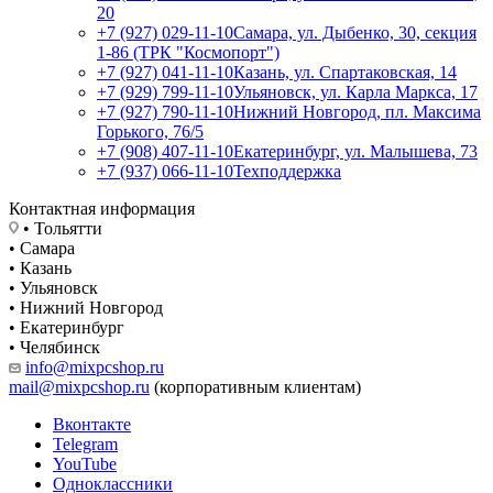
20
+7 (927) 029-11-10
Самара, ул. Дыбенко, 30, секция
1-86 (ТРК "Космопорт")
+7 (927) 041-11-10
Казань, ул. Спартаковская, 14
+7 (929) 799-11-10
Ульяновск, ул. Карла Маркса, 17
+7 (927) 790-11-10
Нижний Новгород, пл. Максима
Горького, 76/5
+7 (908) 407-11-10
Екатеринбург, ул. Малышева, 73
+7 (937) 066-11-10
Техподдержка
Контактная информация
• Тольятти
• Самара
• Казань
• Ульяновск
• Нижний Новгород
• Екатеринбург
• Челябинск
info@mixpcshop.ru
mail@mixpcshop.ru
(корпоративным клиентам)
Вконтакте
Telegram
YouTube
Одноклассники