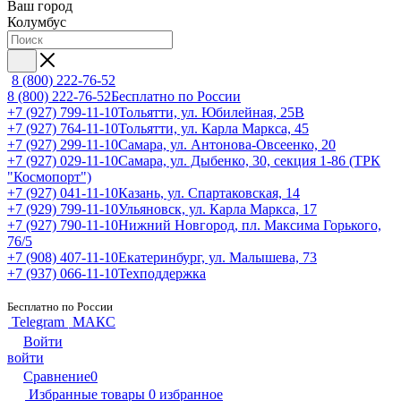
Ваш город
Колумбус
8 (800) 222-76-52
8 (800) 222-76-52
Бесплатно по России
+7 (927) 799-11-10
Тольятти, ул. Юбилейная, 25В
+7 (927) 764-11-10
Тольятти, ул. Карла Маркса, 45
+7 (927) 299-11-10
Самара, ул. Антонова-Овсеенко, 20
+7 (927) 029-11-10
Самара, ул. Дыбенко, 30, секция 1-86 (ТРК
"Космопорт")
+7 (927) 041-11-10
Казань, ул. Спартаковская, 14
+7 (929) 799-11-10
Ульяновск, ул. Карла Маркса, 17
+7 (927) 790-11-10
Нижний Новгород, пл. Максима Горького,
76/5
+7 (908) 407-11-10
Екатеринбург, ул. Малышева, 73
+7 (937) 066-11-10
Техподдержка
Бесплатно по России
Telegram
МАКС
Войти
войти
Сравнение
0
Избранные товары
0
избранное