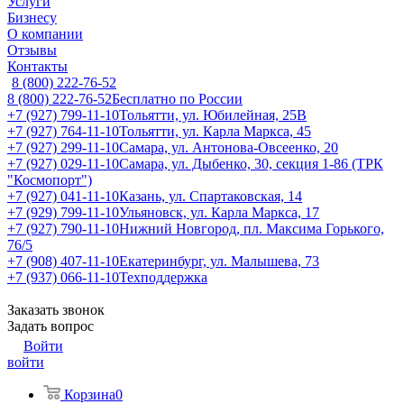
Услуги
Бизнесу
О компании
Отзывы
Контакты
8 (800) 222-76-52
8 (800) 222-76-52
Бесплатно по России
+7 (927) 799-11-10
Тольятти, ул. Юбилейная, 25В
+7 (927) 764-11-10
Тольятти, ул. Карла Маркса, 45
+7 (927) 299-11-10
Самара, ул. Антонова-Овсеенко, 20
+7 (927) 029-11-10
Самара, ул. Дыбенко, 30, секция 1-86 (ТРК
"Космопорт")
+7 (927) 041-11-10
Казань, ул. Спартаковская, 14
+7 (929) 799-11-10
Ульяновск, ул. Карла Маркса, 17
+7 (927) 790-11-10
Нижний Новгород, пл. Максима Горького,
76/5
+7 (908) 407-11-10
Екатеринбург, ул. Малышева, 73
+7 (937) 066-11-10
Техподдержка
Заказать звонок
Задать вопрос
Войти
войти
Корзина
0