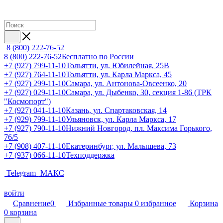
8 (800) 222-76-52
8 (800) 222-76-52
Бесплатно по России
+7 (927) 799-11-10
Тольятти, ул. Юбилейная, 25В
+7 (927) 764-11-10
Тольятти, ул. Карла Маркса, 45
+7 (927) 299-11-10
Самара, ул. Антонова-Овсеенко, 20
+7 (927) 029-11-10
Самара, ул. Дыбенко, 30, секция 1-86 (ТРК
"Космопорт")
+7 (927) 041-11-10
Казань, ул. Спартаковская, 14
+7 (929) 799-11-10
Ульяновск, ул. Карла Маркса, 17
+7 (927) 790-11-10
Нижний Новгород, пл. Максима Горького,
76/5
+7 (908) 407-11-10
Екатеринбург, ул. Малышева, 73
+7 (937) 066-11-10
Техподдержка
Telegram
МАКС
войти
Сравнение
0
Избранные товары
0
избранное
Корзина
0
корзина