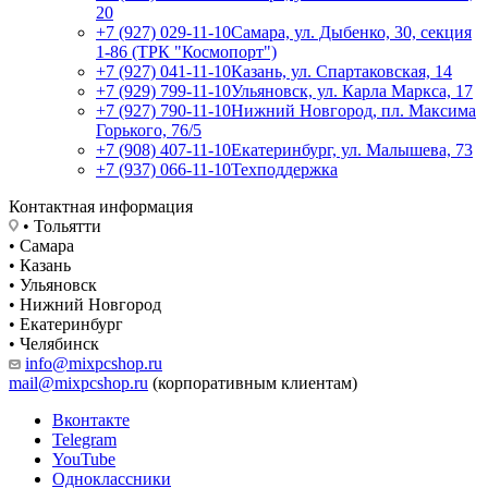
20
+7 (927) 029-11-10
Самара, ул. Дыбенко, 30, секция
1-86 (ТРК "Космопорт")
+7 (927) 041-11-10
Казань, ул. Спартаковская, 14
+7 (929) 799-11-10
Ульяновск, ул. Карла Маркса, 17
+7 (927) 790-11-10
Нижний Новгород, пл. Максима
Горького, 76/5
+7 (908) 407-11-10
Екатеринбург, ул. Малышева, 73
+7 (937) 066-11-10
Техподдержка
Контактная информация
• Тольятти
• Самара
• Казань
• Ульяновск
• Нижний Новгород
• Екатеринбург
• Челябинск
info@mixpcshop.ru
mail@mixpcshop.ru
(корпоративным клиентам)
Вконтакте
Telegram
YouTube
Одноклассники