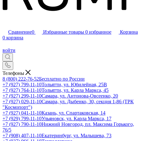
Сравнение
0
Избранные товары
0
избранное
Корзина
0
корзина
войти
Телефоны
8 (800) 222-76-52
Бесплатно по России
+7 (927) 799-11-10
Тольятти, ул. Юбилейная, 25В
+7 (927) 764-11-10
Тольятти, ул. Карла Маркса, 45
+7 (927) 299-11-10
Самара, ул. Антонова-Овсеенко, 20
+7 (927) 029-11-10
Самара, ул. Дыбенко, 30, секция 1-86 (ТРК
"Космопорт")
+7 (927) 041-11-10
Казань, ул. Спартаковская, 14
+7 (929) 799-11-10
Ульяновск, ул. Карла Маркса, 17
+7 (927) 790-11-10
Нижний Новгород, пл. Максима Горького,
76/5
+7 (908) 407-11-10
Екатеринбург, ул. Малышева, 73