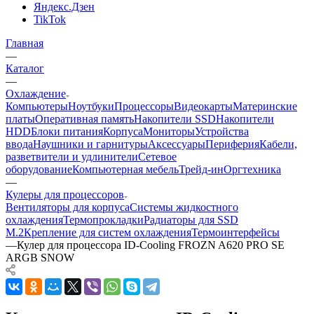
Яндекс.Дзен
TikTok
Главная
—
Каталог
—
Охлаждение
Компьютеры
Ноутбуки
Процессоры
Видеокарты
Материнские
платы
Оперативная память
Накопители SSD
Накопители
HDD
Блоки питания
Корпуса
Мониторы
Устройства
ввода
Наушники и гарнитуры
Аксессуары
Периферия
Кабели,
разветвители и удлинители
Сетевое
оборудование
Компьютерная мебель
Трейд-ин
Оргтехника
—
Кулеры для процессоров
Вентиляторы для корпуса
Системы жидкостного
охлаждения
Термопрокладки
Радиаторы для SSD
M.2
Крепление для систем охлаждения
Термоинтерфейсы
—
Кулер для процессора ID-Cooling FROZN A620 PRO SE
ARGB SNOW