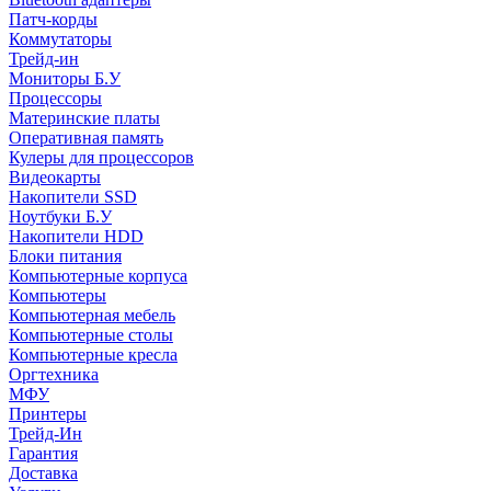
Патч-корды
Коммутаторы
Трейд-ин
Мониторы Б.У
Процессоры
Материнские платы
Оперативная память
Кулеры для процессоров
Видеокарты
Накопители SSD
Ноутбуки Б.У
Накопители HDD
Блоки питания
Компьютерные корпуса
Компьютеры
Компьютерная мебель
Компьютерные столы
Компьютерные кресла
Оргтехника
МФУ
Принтеры
Трейд-Ин
Гарантия
Доставка