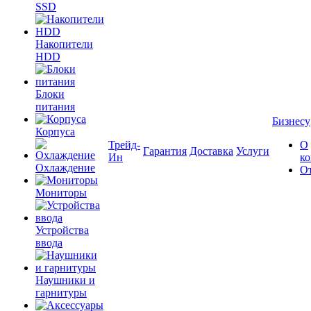
SSD
Накопители
HDD
Блоки
питания
Бизнесу
Корпуса
Трейд-
О
Гарантия
Доставка
Услуги
Ин
к
Охлаждение
О
Мониторы
Устройства
ввода
Наушники и
гарнитуры