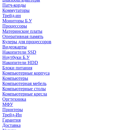
Патч-корды
Коммутаторы
Трейд-ин
Мониторы Б.У
Процессоры
Материнские платы
Оперативная память
Кулеры для процессоров
Видеокарты
Накопители SSD
Ноутбуки Б.У
Накопители HDD
Блоки питания
Компьютерные корпуса
Компьютеры
Компьютерная мебель
Компьютерные столы
Компьютерные кресла
Оргтехника
МФУ
Принтеры
Трейд-Ин
Гарантия
Доставка