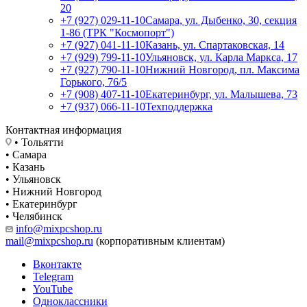
20
+7 (927) 029-11-10
Самара, ул. Дыбенко, 30, секция
1-86 (ТРК "Космопорт")
+7 (927) 041-11-10
Казань, ул. Спартаковская, 14
+7 (929) 799-11-10
Ульяновск, ул. Карла Маркса, 17
+7 (927) 790-11-10
Нижний Новгород, пл. Максима
Горького, 76/5
+7 (908) 407-11-10
Екатеринбург, ул. Малышева, 73
+7 (937) 066-11-10
Техподдержка
Контактная информация
• Тольятти
• Самара
• Казань
• Ульяновск
• Нижний Новгород
• Екатеринбург
• Челябинск
info@mixpcshop.ru
mail@mixpcshop.ru
(корпоративным клиентам)
Вконтакте
Telegram
YouTube
Одноклассники