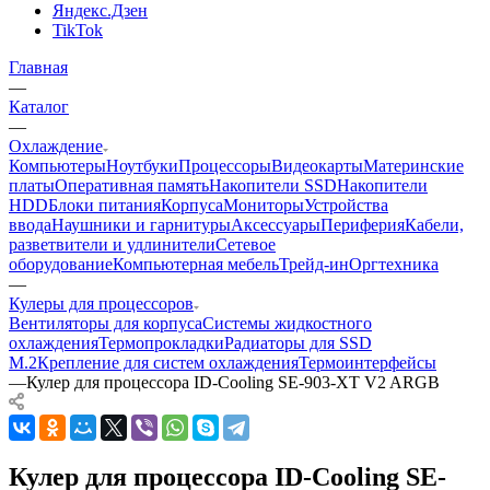
Яндекс.Дзен
TikTok
Главная
—
Каталог
—
Охлаждение
Компьютеры
Ноутбуки
Процессоры
Видеокарты
Материнские
платы
Оперативная память
Накопители SSD
Накопители
HDD
Блоки питания
Корпуса
Мониторы
Устройства
ввода
Наушники и гарнитуры
Аксессуары
Периферия
Кабели,
разветвители и удлинители
Сетевое
оборудование
Компьютерная мебель
Трейд-ин
Оргтехника
—
Кулеры для процессоров
Вентиляторы для корпуса
Системы жидкостного
охлаждения
Термопрокладки
Радиаторы для SSD
M.2
Крепление для систем охлаждения
Термоинтерфейсы
—
Кулер для процессора ID-Cooling SE-903-XT V2 ARGB
Кулер для процессора ID-Cooling SE-