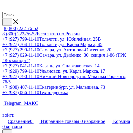
8 (800) 222-76-52
8 (800) 222-76-52
Бесплатно по России
+7 (927) 799-11-10
Тольятти, ул. Юбилейная, 25В
+7 (927) 764-11-10
Тольятти, ул. Карла Маркса, 45
+7 (927) 299-11-10
Самара, ул. Антонова-Овсеенко, 20
+7 (927) 029-11-10
Самара, ул. Дыбенко, 30, секция 1-86 (ТРК
"Космопорт")
+7 (927) 041-11-10
Казань, ул. Спартаковская, 14
+7 (929) 799-11-10
Ульяновск, ул. Карла Маркса, 17
+7 (927) 790-11-10
Нижний Новгород, пл. Максима Горького,
76/5
+7 (908) 407-11-10
Екатеринбург, ул. Малышева, 73
+7 (937) 066-11-10
Техподдержка
Telegram
МАКС
войти
Сравнение
0
Избранные товары
0
избранное
Корзина
0
корзина