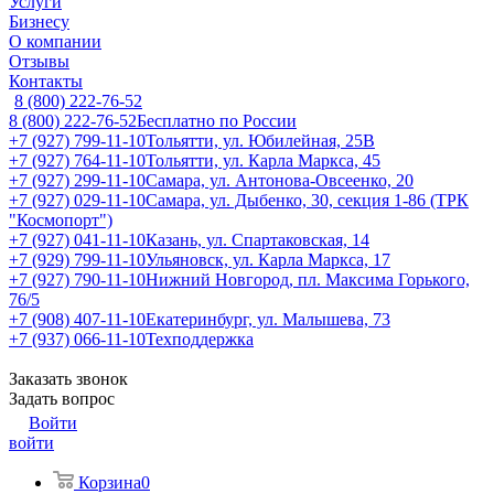
Услуги
Бизнесу
О компании
Отзывы
Контакты
8 (800) 222-76-52
8 (800) 222-76-52
Бесплатно по России
+7 (927) 799-11-10
Тольятти, ул. Юбилейная, 25В
+7 (927) 764-11-10
Тольятти, ул. Карла Маркса, 45
+7 (927) 299-11-10
Самара, ул. Антонова-Овсеенко, 20
+7 (927) 029-11-10
Самара, ул. Дыбенко, 30, секция 1-86 (ТРК
"Космопорт")
+7 (927) 041-11-10
Казань, ул. Спартаковская, 14
+7 (929) 799-11-10
Ульяновск, ул. Карла Маркса, 17
+7 (927) 790-11-10
Нижний Новгород, пл. Максима Горького,
76/5
+7 (908) 407-11-10
Екатеринбург, ул. Малышева, 73
+7 (937) 066-11-10
Техподдержка
Заказать звонок
Задать вопрос
Войти
войти
Корзина
0