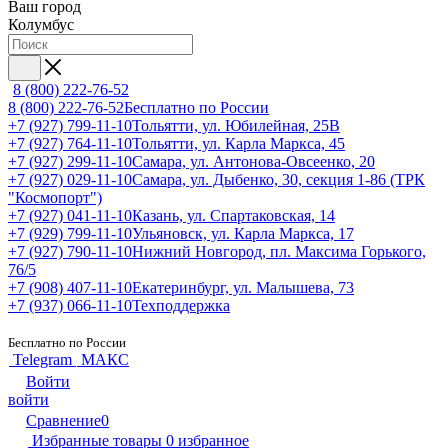
Ваш город
Колумбус
8 (800) 222-76-52
8 (800) 222-76-52
Бесплатно по России
+7 (927) 799-11-10
Тольятти, ул. Юбилейная, 25В
+7 (927) 764-11-10
Тольятти, ул. Карла Маркса, 45
+7 (927) 299-11-10
Самара, ул. Антонова-Овсеенко, 20
+7 (927) 029-11-10
Самара, ул. Дыбенко, 30, секция 1-86 (ТРК
"Космопорт")
+7 (927) 041-11-10
Казань, ул. Спартаковская, 14
+7 (929) 799-11-10
Ульяновск, ул. Карла Маркса, 17
+7 (927) 790-11-10
Нижний Новгород, пл. Максима Горького,
76/5
+7 (908) 407-11-10
Екатеринбург, ул. Малышева, 73
+7 (937) 066-11-10
Техподдержка
Бесплатно по России
Telegram
МАКС
Войти
войти
Сравнение
0
Избранные товары
0
избранное