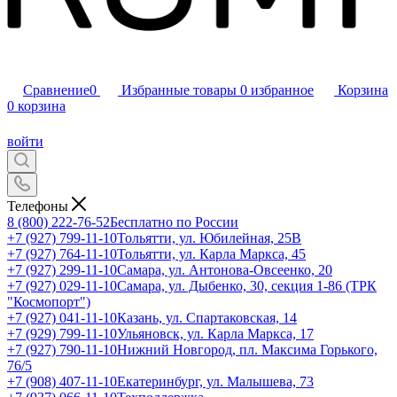
Сравнение
0
Избранные товары
0
избранное
Корзина
0
корзина
войти
Телефоны
8 (800) 222-76-52
Бесплатно по России
+7 (927) 799-11-10
Тольятти, ул. Юбилейная, 25В
+7 (927) 764-11-10
Тольятти, ул. Карла Маркса, 45
+7 (927) 299-11-10
Самара, ул. Антонова-Овсеенко, 20
+7 (927) 029-11-10
Самара, ул. Дыбенко, 30, секция 1-86 (ТРК
"Космопорт")
+7 (927) 041-11-10
Казань, ул. Спартаковская, 14
+7 (929) 799-11-10
Ульяновск, ул. Карла Маркса, 17
+7 (927) 790-11-10
Нижний Новгород, пл. Максима Горького,
76/5
+7 (908) 407-11-10
Екатеринбург, ул. Малышева, 73