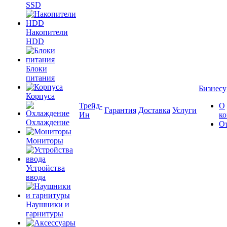
SSD
Накопители
HDD
Блоки
питания
Бизнесу
Корпуса
Трейд-
О
Гарантия
Доставка
Услуги
Ин
к
Охлаждение
О
Мониторы
Устройства
ввода
Наушники и
гарнитуры