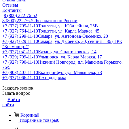
Отзывы
Контакты
8 (800) 222-76-52
8 (800) 222-76-52
Бесплатно по России
+7 (927) 799-11-10
Тольятти, ул. Юбилейная, 25В
+7 (927) 764-11-10
Тольятти, ул. Карла Маркса, 45
+7 (927) 299-11-10
Самара, ул. Антонова-Овсеенко, 20
+7 (927) 029-11-10
Самара, ул. Дыбенко, 30, секция 1-86 (ТРК
"Космопорт")
+7 (927) 041-11-10
Казань, ул. Спартаковская, 14
+7 (929) 799-11-10
Ульяновск, ул. Карла Маркса, 17
+7 (927) 790-11-10
Нижний Новгород, пл. Максима Горького,
76/5
+7 (908) 407-11-10
Екатеринбург, ул. Малышева, 73
+7 (937) 066-11-10
Техподдержка
Заказать звонок
Задать вопрос
Войти
войти
Корзина
0
Избранные товары
0