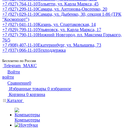
+7 (927) 764-11-10
Тольятти, ул. Карла Маркса, 45
+7 (927) 299-11-10
Самара, ул. Антонова-Овсеенко, 20
+7 (927) 029-11-10
Самара, ул. Дыбенко, 30, секция 1-86 (ТРК
"Космопорт")
+7 (927) 041-11-10
Казань, ул. Спартаковская, 14
+7 (929) 799-11-10
Ульяновск, ул. Карла Маркса, 17
+7 (927) 790-11-10
Нижний Новгород, пл. Максима Горького,
76/5
+7 (908) 407-11-10
Екатеринбург, ул. Малышева, 73
+7 (937) 066-11-10
Техподдержка
Бесплатно по России
Telegram
МАКС
Войти
войти
Сравнение
0
Избранные товары
0
избранное
Корзина
0
корзина
Каталог
Компьютеры