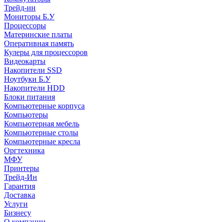
Трейд-ин
Мониторы Б.У
Процессоры
Материнские платы
Оперативная память
Кулеры для процессоров
Видеокарты
Накопители SSD
Ноутбуки Б.У
Накопители HDD
Блоки питания
Компьютерные корпуса
Компьютеры
Компьютерная мебель
Компьютерные столы
Компьютерные кресла
Оргтехника
МФУ
Принтеры
Трейд-Ин
Гарантия
Доставка
Услуги
Бизнесу
О компании