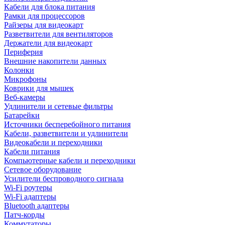
Кабели для блока питания
Рамки для процессоров
Райзеры для видеокарт
Разветвители для вентиляторов
Держатели для видеокарт
Периферия
Внешние накопители данных
Колонки
Микрофоны
Коврики для мышек
Веб-камеры
Удлинители и сетевые фильтры
Батарейки
Источники бесперебойного питания
Кабели, разветвители и удлинители
Видеокабели и переходники
Кабели питания
Компьютерные кабели и переходники
Сетевое оборудование
Усилители беспроводного сигнала
Wi-Fi роутеры
Wi-Fi адаптеры
Bluetooth адаптеры
Патч-корды
Коммутаторы