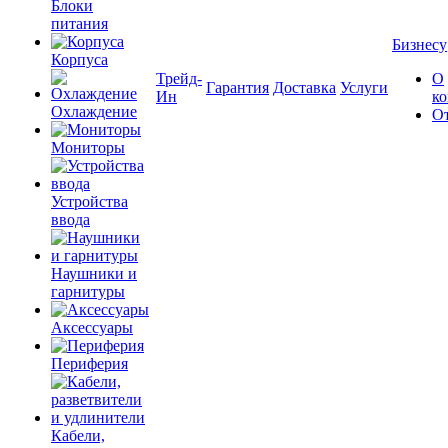
Блоки
питания
Бизнесу
Корпуса
Трейд-
О
Гарантия
Доставка
Услуги
Ин
к
Охлаждение
О
Мониторы
Устройства
ввода
Наушники и
гарнитуры
Аксессуары
Периферия
Кабели,