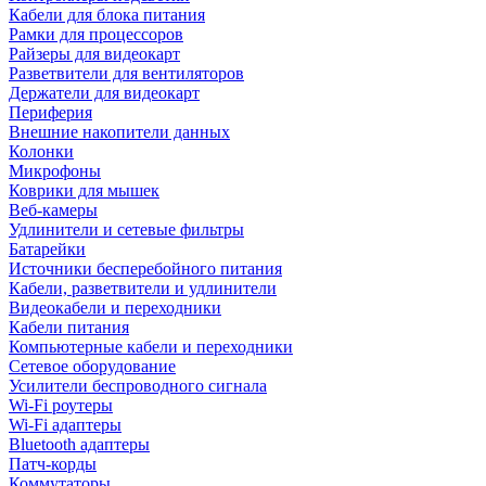
Кабели для блока питания
Рамки для процессоров
Райзеры для видеокарт
Разветвители для вентиляторов
Держатели для видеокарт
Периферия
Внешние накопители данных
Колонки
Микрофоны
Коврики для мышек
Веб-камеры
Удлинители и сетевые фильтры
Батарейки
Источники бесперебойного питания
Кабели, разветвители и удлинители
Видеокабели и переходники
Кабели питания
Компьютерные кабели и переходники
Сетевое оборудование
Усилители беспроводного сигнала
Wi-Fi роутеры
Wi-Fi адаптеры
Bluetooth адаптеры
Патч-корды
Коммутаторы