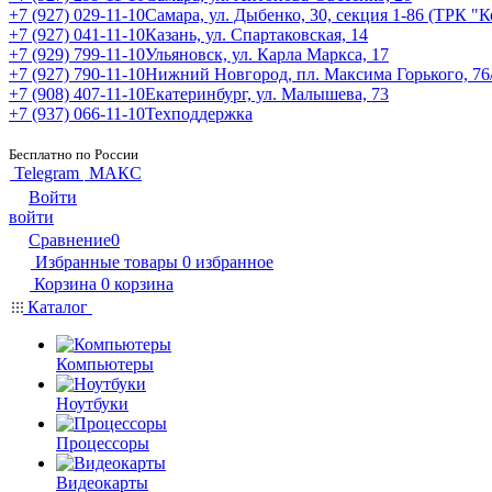
+7 (927) 029-11-10
Самара, ул. Дыбенко, 30, секция 1-86 (ТРК "
+7 (927) 041-11-10
Казань, ул. Спартаковская, 14
+7 (929) 799-11-10
Ульяновск, ул. Карла Маркса, 17
+7 (927) 790-11-10
Нижний Новгород, пл. Максима Горького, 76
+7 (908) 407-11-10
Екатеринбург, ул. Малышева, 73
+7 (937) 066-11-10
Техподдержка
Бесплатно по России
Telegram
МАКС
Войти
войти
Сравнение
0
Избранные товары
0
избранное
Корзина
0
корзина
Каталог
Компьютеры
Ноутбуки
Процессоры
Видеокарты