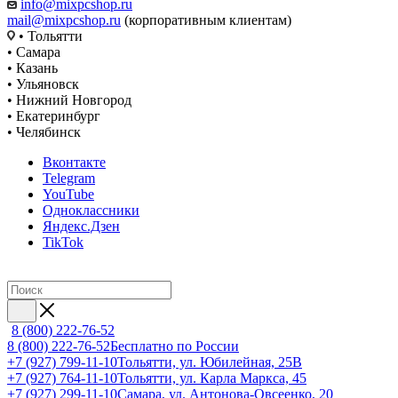
info@mixpcshop.ru
mail@mixpcshop.ru
(корпоративным клиентам)
• Тольятти
• Самара
• Казань
• Ульяновск
• Нижний Новгород
• Екатеринбург
• Челябинск
Вконтакте
Telegram
YouTube
Одноклассники
Яндекс.Дзен
TikTok
8 (800) 222-76-52
8 (800) 222-76-52
Бесплатно по России
+7 (927) 799-11-10
Тольятти, ул. Юбилейная, 25В
+7 (927) 764-11-10
Тольятти, ул. Карла Маркса, 45
+7 (927) 299-11-10
Самара, ул. Антонова-Овсеенко, 20