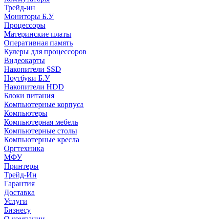
Трейд-ин
Мониторы Б.У
Процессоры
Материнские платы
Оперативная память
Кулеры для процессоров
Видеокарты
Накопители SSD
Ноутбуки Б.У
Накопители HDD
Блоки питания
Компьютерные корпуса
Компьютеры
Компьютерная мебель
Компьютерные столы
Компьютерные кресла
Оргтехника
МФУ
Принтеры
Трейд-Ин
Гарантия
Доставка
Услуги
Бизнесу
О компании