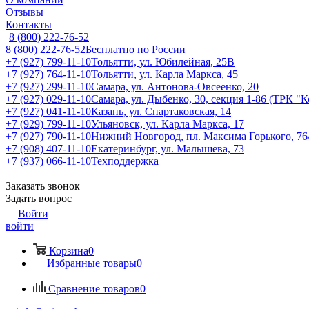
Отзывы
Контакты
8 (800) 222-76-52
8 (800) 222-76-52
Бесплатно по России
+7 (927) 799-11-10
Тольятти, ул. Юбилейная, 25В
+7 (927) 764-11-10
Тольятти, ул. Карла Маркса, 45
+7 (927) 299-11-10
Самара, ул. Антонова-Овсеенко, 20
+7 (927) 029-11-10
Самара, ул. Дыбенко, 30, секция 1-86 (ТРК "
+7 (927) 041-11-10
Казань, ул. Спартаковская, 14
+7 (929) 799-11-10
Ульяновск, ул. Карла Маркса, 17
+7 (927) 790-11-10
Нижний Новгород, пл. Максима Горького, 76
+7 (908) 407-11-10
Екатеринбург, ул. Малышева, 73
+7 (937) 066-11-10
Техподдержка
Заказать звонок
Задать вопрос
Войти
войти
Корзина
0
Избранные товары
0
Сравнение товаров
0