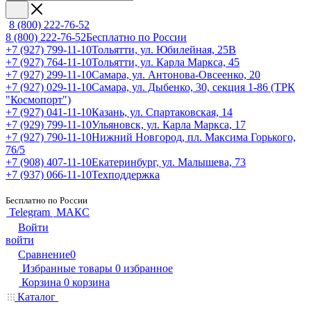
8 (800) 222-76-52
8 (800) 222-76-52
Бесплатно по России
+7 (927) 799-11-10
Тольятти, ул. Юбилейная, 25В
+7 (927) 764-11-10
Тольятти, ул. Карла Маркса, 45
+7 (927) 299-11-10
Самара, ул. Антонова-Овсеенко, 20
+7 (927) 029-11-10
Самара, ул. Дыбенко, 30, секция 1-86 (ТРК
"Космопорт")
+7 (927) 041-11-10
Казань, ул. Спартаковская, 14
+7 (929) 799-11-10
Ульяновск, ул. Карла Маркса, 17
+7 (927) 790-11-10
Нижний Новгород, пл. Максима Горького,
76/5
+7 (908) 407-11-10
Екатеринбург, ул. Малышева, 73
+7 (937) 066-11-10
Техподдержка
Бесплатно по России
Telegram
МАКС
Войти
войти
Сравнение
0
Избранные товары
0
избранное
Корзина
0
корзина
Каталог