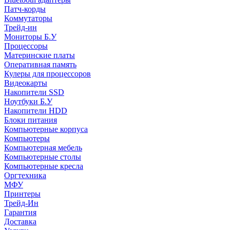
Патч-корды
Коммутаторы
Трейд-ин
Мониторы Б.У
Процессоры
Материнские платы
Оперативная память
Кулеры для процессоров
Видеокарты
Накопители SSD
Ноутбуки Б.У
Накопители HDD
Блоки питания
Компьютерные корпуса
Компьютеры
Компьютерная мебель
Компьютерные столы
Компьютерные кресла
Оргтехника
МФУ
Принтеры
Трейд-Ин
Гарантия
Доставка