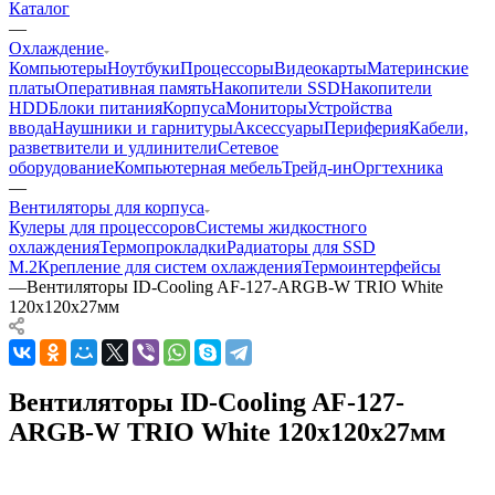
Каталог
—
Охлаждение
Компьютеры
Ноутбуки
Процессоры
Видеокарты
Материнские
платы
Оперативная память
Накопители SSD
Накопители
HDD
Блоки питания
Корпуса
Мониторы
Устройства
ввода
Наушники и гарнитуры
Аксессуары
Периферия
Кабели,
разветвители и удлинители
Сетевое
оборудование
Компьютерная мебель
Трейд-ин
Оргтехника
—
Вентиляторы для корпуса
Кулеры для процессоров
Системы жидкостного
охлаждения
Термопрокладки
Радиаторы для SSD
M.2
Крепление для систем охлаждения
Термоинтерфейсы
—
Вентиляторы ID-Cooling AF-127-ARGB-W TRIO White
120x120x27мм
Вентиляторы ID-Cooling AF-127-
ARGB-W TRIO White 120x120x27мм