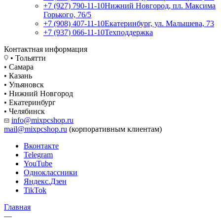
+7 (927) 790-11-10
Нижний Новгород, пл. Максима
Горького, 76/5
+7 (908) 407-11-10
Екатеринбург, ул. Малышева, 73
+7 (937) 066-11-10
Техподдержка
Контактная информация
• Тольятти
• Самара
• Казань
• Ульяновск
• Нижний Новгород
• Екатеринбург
• Челябинск
info@mixpcshop.ru
mail@mixpcshop.ru
(корпоративным клиентам)
Вконтакте
Telegram
YouTube
Одноклассники
Яндекс.Дзен
TikTok
Главная
—