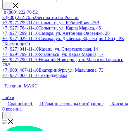
8 (800) 222-76-52
8 (800) 222-76-52
Бесплатно по России
+7 (927) 799-11-10
Тольятти, ул. Юбилейная, 25В
+7 (927) 764-11-10
Тольятти, ул. Карла Маркса, 45
+7 (927) 299-11-10
Самара, ул. Антонова-Овсеенко, 20
+7 (927) 029-11-10
Самара, ул. Дыбенко, 30, секция 1-86 (ТРК
"Космопорт")
+7 (927) 041-11-10
Казань, ул. Спартаковская, 14
+7 (929) 799-11-10
Ульяновск, ул. Карла Маркса, 17
+7 (927) 790-11-10
Нижний Новгород, пл. Максима Горького,
76/5
+7 (908) 407-11-10
Екатеринбург, ул. Малышева, 73
+7 (937) 066-11-10
Техподдержка
Telegram
МАКС
войти
Сравнение
0
Избранные товары
0
избранное
Корзина
0
корзина