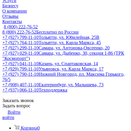
Услуги
Бизнесу
О компании
Отзывы
Контакты
8 (800) 222-76-52
8 (800) 222-76-52
Бесплатно по России
+7 (927) 799-11-10
Тольятти, ул. Юбилейная, 25В
+7 (927) 764-11-10
Тольятти, ул. Карла Маркса, 45
+7 (927) 299-11-10
Самара, ул. Антонова-Овсеенко, 20
+7 (927) 029-11-10
Самара, ул. Дыбенко, 30, секция 1-86 (ТРК
"Космопорт")
+7 (927) 041-11-10
Казань, ул. Спартаковская, 14
+7 (929) 799-11-10
Ульяновск, ул. Карла Маркса, 17
+7 (927) 790-11-10
Нижний Новгород, пл. Максима Горького,
76/5
+7 (908) 407-11-10
Екатеринбург, ул. Малышева, 73
+7 (937) 066-11-10
Техподдержка
Заказать звонок
Задать вопрос
Войти
войти
Корзина
0