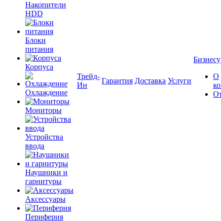
Накопители
HDD
Блоки
питания
Бизнесу
Корпуса
Трейд-
О
Гарантия
Доставка
Услуги
Ин
к
Охлаждение
О
Мониторы
Устройства
ввода
Наушники и
гарнитуры
Аксессуары
Периферия