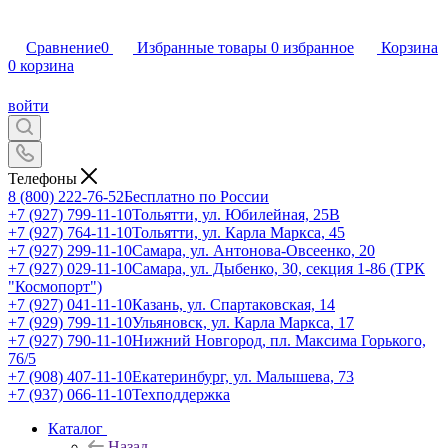
Сравнение
0
Избранные товары
0
избранное
Корзина
0
корзина
войти
Телефоны
8 (800) 222-76-52
Бесплатно по России
+7 (927) 799-11-10
Тольятти, ул. Юбилейная, 25В
+7 (927) 764-11-10
Тольятти, ул. Карла Маркса, 45
+7 (927) 299-11-10
Самара, ул. Антонова-Овсеенко, 20
+7 (927) 029-11-10
Самара, ул. Дыбенко, 30, секция 1-86 (ТРК
"Космопорт")
+7 (927) 041-11-10
Казань, ул. Спартаковская, 14
+7 (929) 799-11-10
Ульяновск, ул. Карла Маркса, 17
+7 (927) 790-11-10
Нижний Новгород, пл. Максима Горького,
76/5
+7 (908) 407-11-10
Екатеринбург, ул. Малышева, 73
+7 (937) 066-11-10
Техподдержка
Каталог
Назад